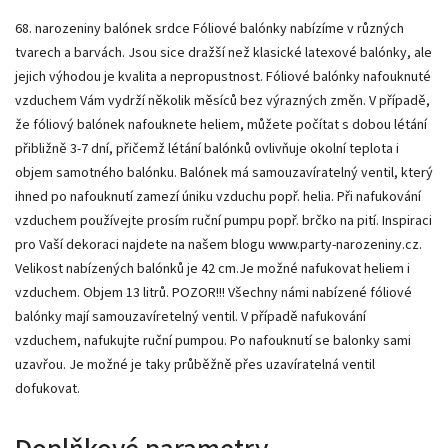
68. narozeniny balónek srdce Fóliové balónky nabízíme v různých
tvarech a barvách. Jsou sice dražší než klasické latexové balónky, ale
jejich výhodou je kvalita a nepropustnost. Fóliové balónky nafouknuté
vzduchem Vám vydrží několik měsíců bez výrazných změn. V případě,
že fóliový balónek nafouknete heliem, můžete počítat s dobou létání
přibližně 3-7 dní, přičemž létání balónků ovlivňuje okolní teplota i
objem samotného balónku. Balónek má samouzavíratelný ventil, který
ihned po nafouknutí zamezí úniku vzduchu popř. helia. Při nafukování
vzduchem používejte prosím ruční pumpu popř. brčko na pití. Inspiraci
pro Vaší dekoraci najdete na našem blogu www.party-narozeniny.cz.
Velikost nabízených balónků je 42 cm.Je možné nafukovat heliem i
vzduchem. Objem 13 litrů. POZOR!!! Všechny námi nabízené fóliové
balónky mají samouzavíretelný ventil. V případě nafukování
vzduchem, nafukujte ruční pumpou. Po nafouknutí se balonky sami
uzavřou. Je možné je taky průběžně přes uzavíratelná ventil
dofukovat.