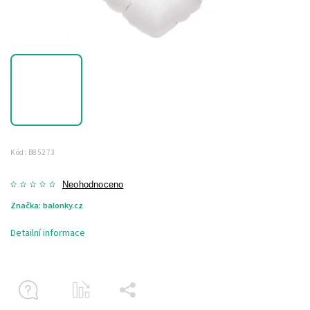
Kód:
B85273
Neohodnoceno
Značka:
balonky.cz
Detailní informace