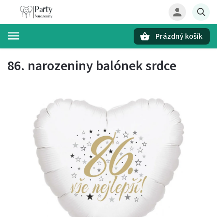
Prázdný košík
Hledat
86. narozeniny balónek srdce