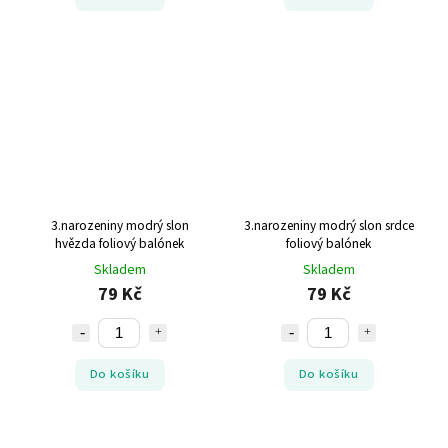
3.narozeniny modrý slon
3.narozeniny modrý slon srdce
hvězda foliový balónek
foliový balónek
Skladem
Skladem
79 Kč
79 Kč
Do košíku
Do košíku