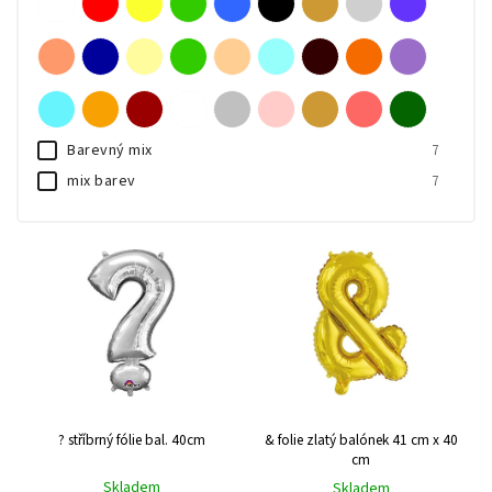
Nejprodávanější
Abecedně
Barevný mix
7
mix barev
7
Smetanová
3
Fuchsiová
3
Cyan
6
Lila
3
Lososová
3
Limetková
3
Stříbrno-černá
1
měděná
1
? stříbrný fólie bal. 40cm
& folie zlatý balónek 41 cm x 40
cm
Skladem
Skladem