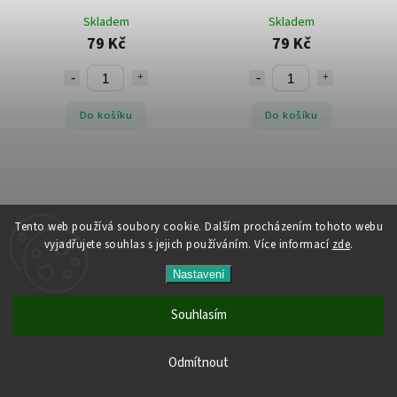
Skladem
Skladem
79 Kč
79 Kč
Do košíku
Do košíku
Tento web používá soubory cookie. Dalším procházením tohoto webu
vyjadřujete souhlas s jejich používáním. Více informací
zde
.
Nastavení
Souhlasím
38. narozeniny balónek hvězda
38. narozeniny balónek kruh
Všechny produkty jsou skladem. Vyřízené objednávky
Skladem
Skladem
Odmítnout
odesíláme do 24 hodin.
79 Kč
79 Kč