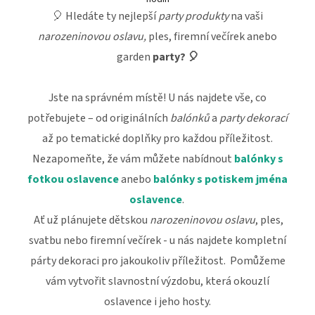
🎈 Hledáte ty nejlepší
party produkty
na vaši
narozeninovou oslavu,
ples, firemní večírek anebo
garden
party? 🎈
Jste na správném místě! U nás najdete vše, co
potřebujete – od originálních
balónků
a
party dekorací
až po tematické doplňky pro každou příležitost.
Nezapomeňte, že vám můžete nabídnout
balónky s
fotkou oslavence
anebo
balónky s potiskem jména
oslavence
.
Ať už plánujete dětskou
narozeninovou oslavu
, ples,
svatbu nebo firemní večírek - u nás najdete kompletní
párty dekoraci pro jakoukoliv příležitost. Pomůžeme
vám vytvořit slavnostní výzdobu, která okouzlí
oslavence i jeho hosty.