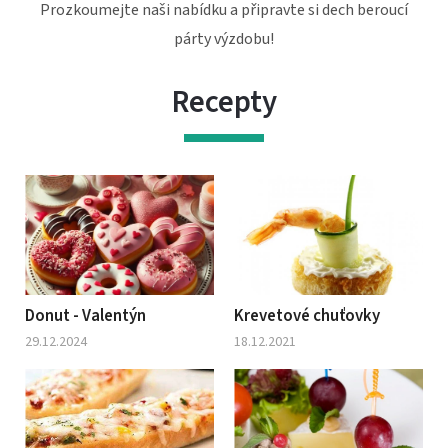
Prozkoumejte naši nabídku a připravte si dech beroucí
párty výzdobu!
Recepty
Donut - Valentýn
Krevetové chuťovky
29.12.2024
18.12.2021