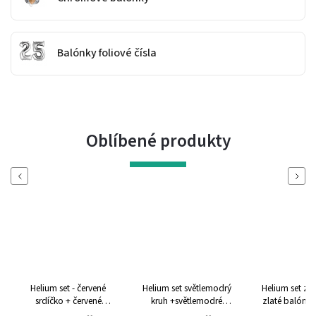
Balónky foliové čísla
Oblíbené produkty
Previous
Next
Helium set - červené
Helium set světlemodrý
Helium set zla
srdíčko + červené
kruh +světlemodré
zlaté balónk
balónky KRÁSNÉ
balónky KRÁSNÉ
NAROZEN