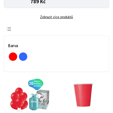
789 Kč
Zobrazit více produktů
Doporučujeme
Nejlevnější
Barva
Nejdražší
Nejprodávanější
Abecedně