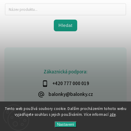
Hledat
Zákaznická podpora:
+420 777 000 019
balonky@balonky.cz
Tento web používá soubory cookie. Dalším procházením tohoto webu
vyjadřujete souhlas s jejich používáním. Více informací
zde
.
Copyright 2026
Party-narozeniny
. Všechna práva vyhrazena.
Nastavení
Upravit nastavení cookies