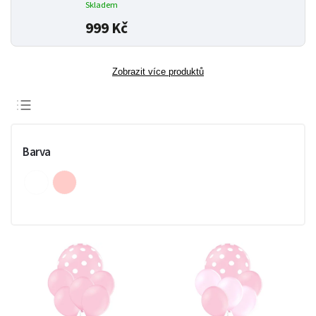
Skladem
999 Kč
Zobrazit více produktů
Doporučujeme
Nejlevnější
Barva
Nejdražší
Nejprodávanější
Abecedně