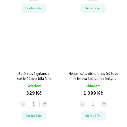
Do košíku
Do košíku
Balónková girlanda
Helium set srdíčko tmavěrůžové
světlerůžovo-bílá 3 m
+ tmavá fuchsia balónky
KRÁSNÉ NAROZENINY
Skladem
Skladem
329 Kč
1 399 Kč
Do košíku
Do košíku