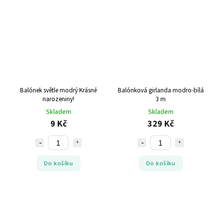
Balónek světle modrý Krásné
Balónková girlanda modro-bílá
narozeniny!
3 m
Skladem
Skladem
9 Kč
329 Kč
Do košíku
Do košíku