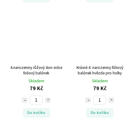
4.narozeniny růžový slon srdce
Krásné 4. narozeniny fóliový
foliový balónek
balónek hvězda pro holky
Skladem
Skladem
79 Kč
79 Kč
Do košíku
Do košíku