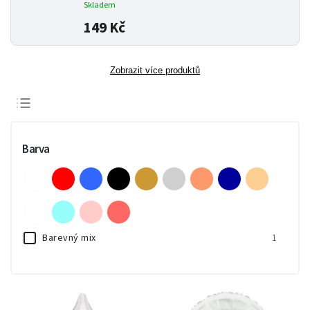
Skladem
149 Kč
Zobrazit více produktů
Doporučujeme
Nejlevnější
Barva
Nejdražší
Nejprodávanější
Abecedně
Barevný mix
1