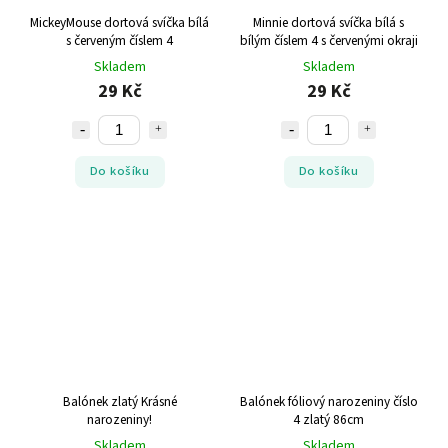
MickeyMouse dortová svíčka bílá
Minnie dortová svíčka bílá s
s červeným číslem 4
bílým číslem 4 s červenými okraji
Skladem
Skladem
29 Kč
29 Kč
Do košíku
Do košíku
Balónek zlatý Krásné
Balónek fóliový narozeniny číslo
narozeniny!
4 zlatý 86cm
Skladem
Skladem