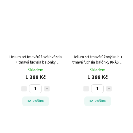
Helium set tmavěrůžová hvězda
Helium set tmavěrůžový kruh +
+ tmavá fuchsia balónky
tmavá fuchsia balónky KRÁSNÉ
KRÁSNÉ NAROZENINY
NAROZENINY
Skladem
Skladem
1 399 Kč
1 399 Kč
Do košíku
Do košíku