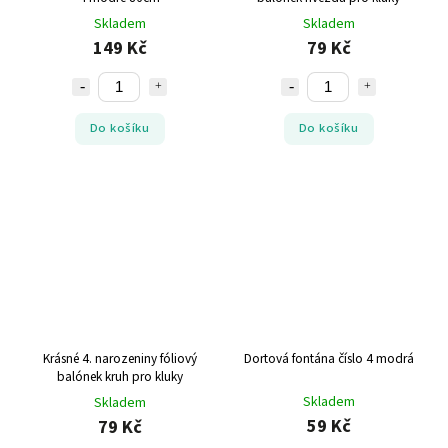
Skladem
Skladem
149 Kč
79 Kč
Do košíku
Do košíku
Krásné 4. narozeniny fóliový
Dortová fontána číslo 4 modrá
balónek kruh pro kluky
Skladem
Skladem
59 Kč
79 Kč