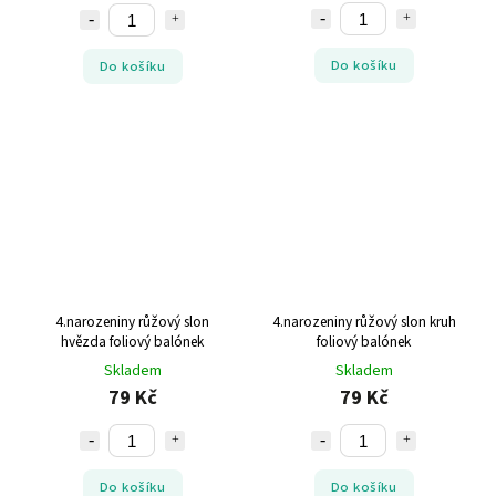
Do košíku
Do košíku
4.narozeniny růžový slon
4.narozeniny růžový slon kruh
hvězda foliový balónek
foliový balónek
Skladem
Skladem
79 Kč
79 Kč
Do košíku
Do košíku