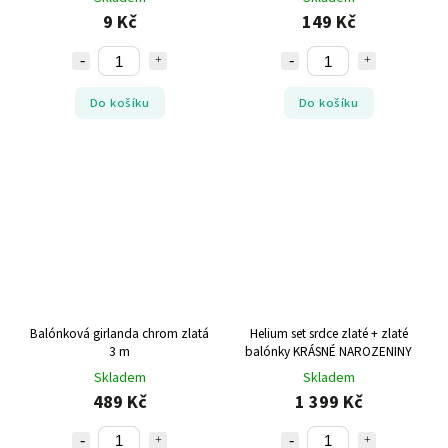
9 Kč
149 Kč
Do košíku
Do košíku
Balónková girlanda chrom zlatá
Helium set srdce zlaté + zlaté
3 m
balónky KRÁSNÉ NAROZENINY
Skladem
Skladem
489 Kč
1 399 Kč