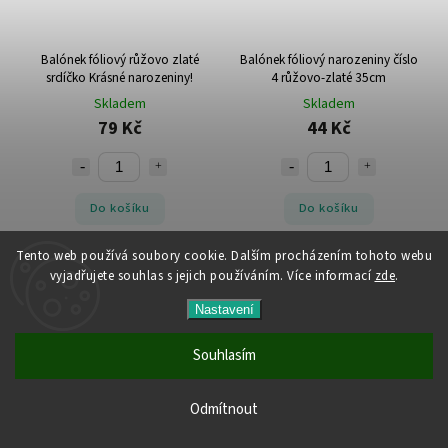
Balónek fóliový růžovo zlaté
Balónek fóliový narozeniny číslo
srdíčko Krásné narozeniny!
4 růžovo-zlaté 35cm
Skladem
Skladem
79 Kč
44 Kč
Do košíku
Do košíku
Tento web používá soubory cookie. Dalším procházením tohoto webu
vyjadřujete souhlas s jejich používáním. Více informací
zde
.
Nastavení
Souhlasím
Všechny produkty jsou skladem. Vyřízené objednávky
Odmítnout
odesíláme do 24 hodin.
Balónek fóliový narozeniny číslo
Balónková girlanda chrom