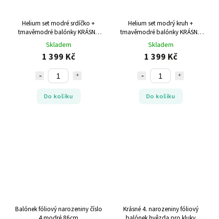
Helium set modré srdíčko +
Helium set modrý kruh +
tmavěmodré balónky KRÁSNÉ
tmavěmodré balónky KRÁSNÉ
NAROZENINY
NAROZENINY
Skladem
Skladem
1 399 Kč
1 399 Kč
Do košíku
Do košíku
Balónek fóliový narozeniny číslo
Krásné 4. narozeniny fóliový
4 modré 86cm
balónek hvězda pro kluky