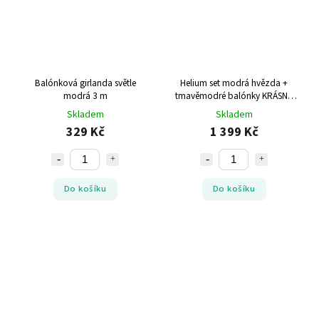
Balónková girlanda světle
Helium set modrá hvězda +
modrá 3 m
tmavěmodré balónky KRÁSNÉ
NAROZENINY
Skladem
Skladem
329 Kč
1 399 Kč
Do košíku
Do košíku