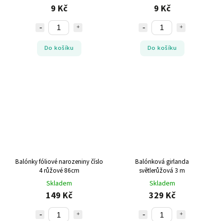
9 Kč
9 Kč
Do košíku
Do košíku
Balónky fóliové narozeniny číslo
Balónková girlanda
4 růžové 86cm
světlerůžová 3 m
Skladem
Skladem
149 Kč
329 Kč