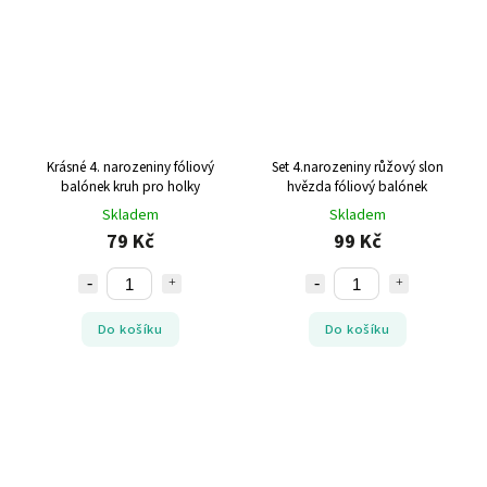
Krásné 4. narozeniny fóliový
Set 4.narozeniny růžový slon
balónek kruh pro holky
hvězda fóliový balónek
Skladem
Skladem
79 Kč
99 Kč
Do košíku
Do košíku