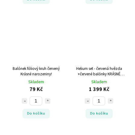
Balónek fóliový kruh červený
Helium set - červená hvězda
Krásné narozeniny!
+červené balónky KRÁSNÉ
NAROZENINY
Skladem
Skladem
79 Kč
1 399 Kč
Do košíku
Do košíku