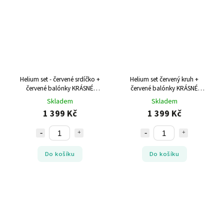
Helium set - červené srdíčko +
Helium set červený kruh +
červené balónky KRÁSNÉ
červené balónky KRÁSNÉ
NAROZENINY
NAROZENINY
Skladem
Skladem
1 399 Kč
1 399 Kč
Do košíku
Do košíku