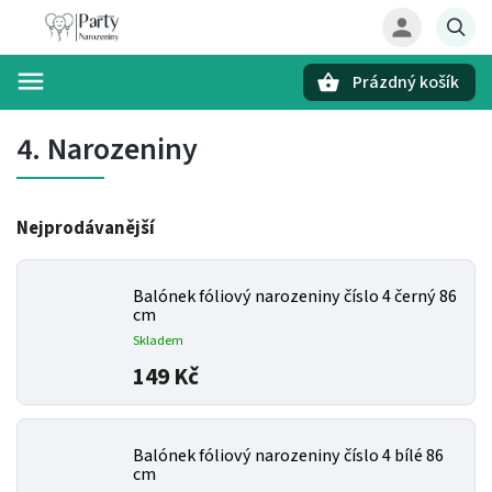
Prázdný košík
Hledat
4. Narozeniny
Nejprodávanější
Balónek fóliový narozeniny číslo 4 černý 86
cm
Skladem
149 Kč
Balónek fóliový narozeniny číslo 4 bílé 86
cm