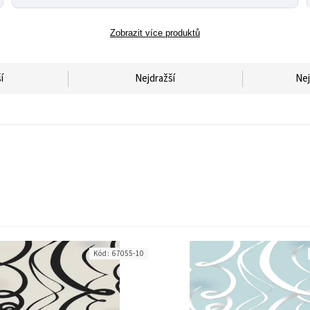
Zobrazit více produktů
í
Nejdražší
Nej
Kód:
67055-10