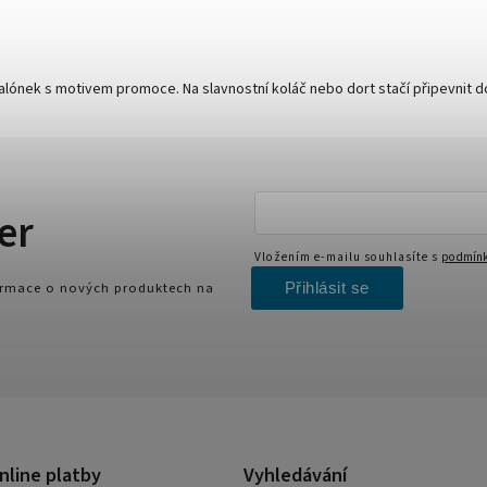
lónek s motivem promoce. Na slavnostní koláč nebo dort stačí připevnit d
er
Vložením e-mailu souhlasíte s
podmínk
Přihlásit se
formace o nových produktech na
nline platby
Vyhledávání