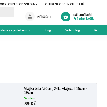
ODSTOUPENÍ OD SMLOUVY
OCHRANA OSOBNÍCH ÚDAJŮ
OCHODNÍ 
Nákupní košík
Přihlášení
Prázdný košík
balónky s potiskem
Blog
Videoblog
Recepty
Vlajka bílá 450cm, 24ks vlaječek 15cm x
19cm.
Skladem
59 Kč