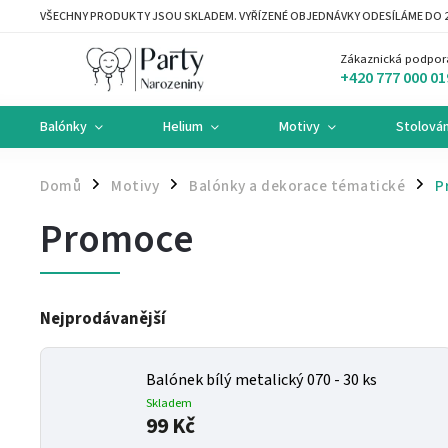
VŠECHNY PRODUKTY JSOU SKLADEM. VYŘÍZENÉ OBJEDNÁVKY ODESÍLÁME DO 2
Zákaznická podpor
+420 777 000 01
Balónky
Helium
Motivy
Stolován
Domů
Motivy
Balónky a dekorace tématické
P
/
/
/
Promoce
Nejprodávanější
Balónek bílý metalický 070 - 30 ks
Skladem
99 Kč