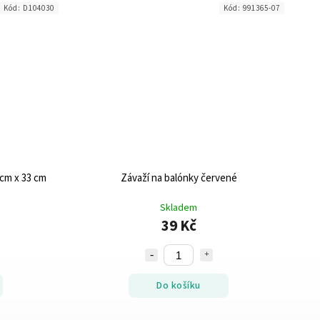
Kód:
D104030
Kód:
991365-07
 cm x 33 cm
Závaží na balónky červené
Skladem
39 Kč
Do košíku