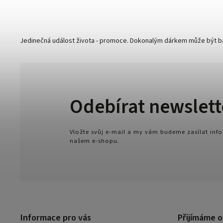
Jedinečná událost života - promoce. Dokonalým dárkem může být ba
Odebírat newslett
Vložte svůj e-mail a my vám budeme zasílat in
našem e-shopu.
Informace pro vás
Přijímáme o