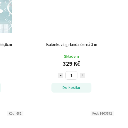
 55,8cm
Balónková girlanda černá 3 m
Skladem
329 Kč
Do košíku
Kód:
681
Kód:
9903782