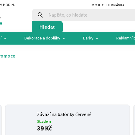
4 HODIN.
MOJE OBJEDNÁVKA
a:
9
Hledat
í
Dekorace a doplňky
Dárky
Reklamní 
romoce
Závaží na balónky červené
Skladem
39 Kč