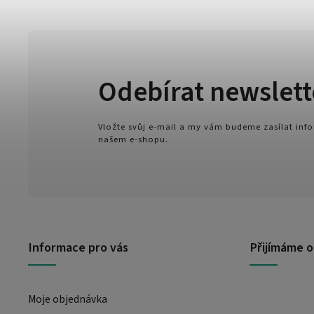
Odebírat newslett
Vložte svůj e-mail a my vám budeme zasílat in
našem e-shopu.
Informace pro vás
Přijímáme o
Moje objednávka