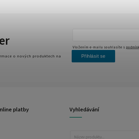
er
Vložením e-mailu souhlasíte s
podmínk
Přihlásit se
formace o nových produktech na
nline platby
Vyhledávání