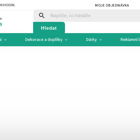
4 HODIN.
MOJE OBJEDNÁVKA
a:
9
Hledat
í
Dekorace a doplňky
Dárky
Reklamní 