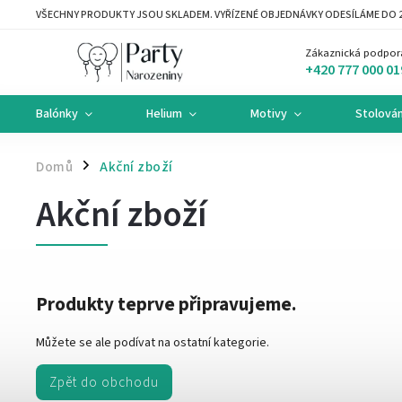
VŠECHNY PRODUKTY JSOU SKLADEM. VYŘÍZENÉ OBJEDNÁVKY ODESÍLÁME DO 2
Zákaznická podpor
+420 777 000 01
Balónky
Helium
Motivy
Stolován
Domů
Akční zboží
/
Akční zboží
Produkty teprve připravujeme.
Můžete se ale podívat na ostatní kategorie.
Zpět do obchodu