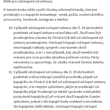
lhůtě pro odstoupení od smlouvy.
K tomuto kroku může využít všechny informační kanály, kterými
prodávající a s kupujícím komunikuje - email, pošta, osobní návštěva
provozovny, facebook, instagram a telefon.
V případě odstoupení od kupní smlouvy dle čl. 29 obchodních
podmínek se kupní smlouva od počátku ruší. Zboží musí být
prodávajícímu vráceno do čtrnácti (14) dnů od odstoupení od
smlouvy prodávajícímu. Odstoupí-li kupující od kupní smlouvy,
nese kupující náklady spojené s navrácením zboží
prodávajícímu, a to i v tom případě, kdy zboží nemůže být
vráceno pro svou povahu obvyklou poštovní cestou. Party-
narozeniny.cz upozorňuje, že zásilky vrácené formou dobírky
nepřevezme.
V případě odstoupení od smlouvy dle čl. 29 obchodních
podmínek vrátí prodávající peněžní prostředky přijaté od
kupujícího do čtrnácti (14) dnů od odstoupení od kupní smlouvy
kupujícím, a to stejným způsobem, jakým je prodávající od
kupujícího přijal. Prodávající je taktéž oprávněn vrátit plnění
poskytnuté kupujícím již při vrácení zboží kupujícím či jiným
způsobem, pokud s tím kupující bude souhlasit a nevzniknou
tím kupujícímu další náklady. Odstoupí-li kupující od kupní