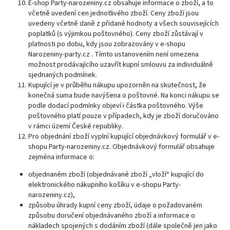
E-shop Party-narozeniny.cz obsahuje informace o zboží, a to
včetně uvedení cen jednotlivého zboží. Ceny zboží jsou
uvedeny včetně daně z přidané hodnoty a všech souvisejících
poplatků (s výjimkou poštovného). Ceny zboží zůstávají v
platnosti po dobu, kdy jsou zobrazovány v e-shopu
Narozeniny-party.cz . Tímto ustanovením není omezena
možnost prodávajícího uzavřít kupní smlouvu za individuálně
sjednaných podmínek.
Kupující je v průběhu nákupu upozorněn na skutečnost, že
konečná suma bude navýšena o poštovné. Na konci nákupu se
podle dodací podmínky objeví i částka poštovného. Výše
poštovného platí pouze v případech, kdy je zboží doručováno
v rámci území České republiky.
Pro objednání zboží vyplní kupující objednávkový formulář v e-
shopu Party-narozeniny.cz. Objednávkový formulář obsahuje
zejména informace o:
objednaném zboží (objednávané zboží „vloží“ kupující do
elektronického nákupního košíku v e-shopu Party-
narozeniny.cz),
způsobu úhrady kupní ceny zboží, údaje o požadovaném
způsobu doručení objednávaného zboží a informace o
nákladech spojených s dodáním zboží (dále společně jen jako