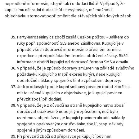
neprodleně informován, stejně tak i o dodací lhůtě. V případě, že
kupujícímu náhradní dodací lhůta nevyhovuje, má možnost
objednávku stornovat popř. změnit dle stávajících skladových zásob.
Party-narozeniny.cz zboží zasílá Českou poštou - Balíkem do
ruky popř. společností GLS anebo Zásilkovna. Kupující je v
případě všech dopravců informován o přesném termínu
expedice a předpokládaném termínu obdržení zásilky. Bližší
informace obdrží kupující od dopravců formou SMS a emailu.
V případě, že je způsob dopravy smluven na základě zvláštního
požadavku kupujícího (např. expres kurýr), nese kupující
dodatečné náklady spojené s tímto způsobem dopravy.
Je-li prodávající podle kupní smlouvy povinen dodat zboží na
místo určené kupujícím v objednávce, je kupující povinen
převzít zboží při dodání.
V případě, že je z důvodů na straně kupujícího nutno zboží
doručovat opakovaně nebo jiným způsobem, než bylo
uvedeno v objednávce, je kupující povinen uhradit náklady
spojené s opakovaným doručováním zboží, resp. náklady
spojené s jiným způsobem doručení.
Při převzetí zboží od přepravce je kupující povinen