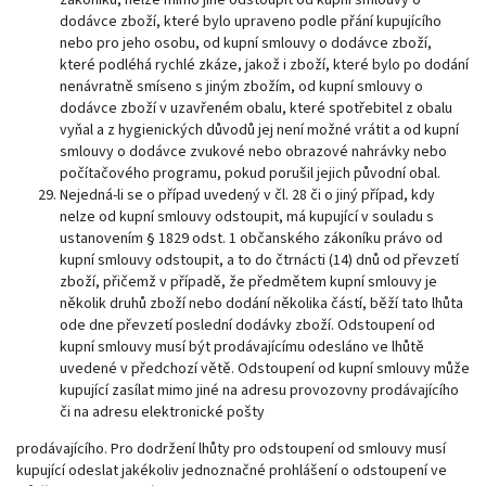
zákoníku, nelze mimo jiné odstoupit od kupní smlouvy o
dodávce zboží, které bylo upraveno podle přání kupujícího
nebo pro jeho osobu, od kupní smlouvy o dodávce zboží,
které podléhá rychlé zkáze, jakož i zboží, které bylo po dodání
nenávratně smíseno s jiným zbožím, od kupní smlouvy o
dodávce zboží v uzavřeném obalu, které spotřebitel z obalu
vyňal a z hygienických důvodů jej není možné vrátit a od kupní
smlouvy o dodávce zvukové nebo obrazové nahrávky nebo
počítačového programu, pokud porušil jejich původní obal.
Nejedná-li se o případ uvedený v čl. 28 či o jiný případ, kdy
nelze od kupní smlouvy odstoupit, má kupující v souladu s
ustanovením § 1829 odst. 1 občanského zákoníku právo od
kupní smlouvy odstoupit, a to do čtrnácti (14) dnů od převzetí
zboží, přičemž v případě, že předmětem kupní smlouvy je
několik druhů zboží nebo dodání několika částí, běží tato lhůta
ode dne převzetí poslední dodávky zboží. Odstoupení od
kupní smlouvy musí být prodávajícímu odesláno ve lhůtě
uvedené v předchozí větě. Odstoupení od kupní smlouvy může
kupující zasílat mimo jiné na adresu provozovny prodávajícího
či na adresu elektronické pošty
prodávajícího. Pro dodržení lhůty pro odstoupení od smlouvy musí
kupující odeslat jakékoliv jednoznačné prohlášení o odstoupení ve