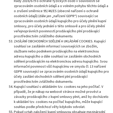
Rady 2016/679 o ochraně fyzických osob v souvislosti se
zpracováním osobních údajů a o volném pohybu těchto údajů a
o zrušení směrnice 95/46/ES (obecné nařízení o ochraně
osobních údajů) (dále jen „nařízení GDPR“) související se
zpracováním osobních údajů kupujícího pro účely plnění kupní
smlouvy, pro účely jednání o této smlouvě a pro účely plnění
veřejnoprávních povinností prodávajícího plní prodávající
prostřednictvím zvláštního dokumentu.
ZASÍLÁNÍ OBCHODNÍCH SDĚLENÍ A UKLÁDÁNÍ COOKIES. Kupující
souhlasí se zasíláním informací souvisejících se zbožím,
službami nebo podnikem prodávajícího na elektronickou
adresu kupujícího a dále souhlasí se zasíláním obchodních
sdělení prodávajícím na elektronickou adresu kupujícího. Svou
informační povinnost vůči kupujícímu ve smyslu čl. 13 nařízení
GDPR související se zpracováním osobních údajů kupujícího pro
účely zasílání obchodních sdělení plní prodávající
prostřednictvím zvláštního dokumentu.
Kupující souhlasí s ukládáním tzv. cookies na jeho počítač. V
případě, že je nákup na webové stránce možné provést a
závazky prodávajícího z kupní smlouvy plnit, aniž by docházelo
k ukládání tzv. cookies na počítač kupujícího, může kupující
souhlas podle předchozí věty kdykoliv odvolat.
Pokud vztah založený kupní smlouvou obsahuje mezinárodní