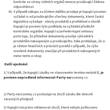
kontrole ze strany státních orgánů nenese prodávající žádnou
odpovědnost.
V případě nákupu za účelem dalšího prodeje je kupující povinen
vyžádat si od prodávajícího všechny dokumenty, které česká
legislativa vyžaduje - atesty produktů a prohlášení o shodě.
Kupující je povinen tyto podklady na vyžádání předložit
kontrolním orgánům. Kupující uzavřením kupní smlouvy
potvrzuje, že příslušné dokumenty použije výhradně k
produktům nakoupeným u prodávajícího. Dále prohlašuje, že si
je vědom finančních a právních postihů v případě, že výše
uvedené dokumenty zneužije při produktech nakoupených
mimo tento e-shop.
Další ujednání:
1/ V případě, že kupující zásilku ve stanoveném termínu neobdrží,
je
povinen neprodleně informovat Party-na
rozeniny.cz.
2/ Party-narozeniny.cz poskytuje na zboží záruku dle obecně
závazných předpisů.
3/ Kupující má právo reklamovat zboží, které nebylo poškozeno