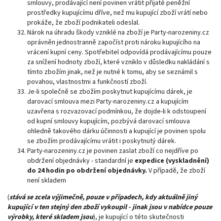
smlouvy, prodávající není povinen vrátit přijaté peněžní
prostředky kupujícímu dříve, než mu kupující zboží vrátí nebo
prokáže, že zboží podnikateli odeslal.
Nárok na úhradu škody vzniklé na zboží je Party-narozeniny.cz
oprávněn jednostranně započíst proti nároku kupujícího na
vrácení kupní ceny. Spotřebitel odpovídá prodávajícímu pouze
za snížení hodnoty zboží, které vzniklo v důsledku nakládání s
tímto zbožím jinak, než je nutné k tomu, aby se seznámil s
povahou, vlastnostmi a funkčností zboží.
Je-li společně se zbožím poskytnut kupujícímu dárek, je
darovací smlouva mezi Party-narozeniny.cz a kupujícím
uzavřena s rozvazovací podmínkou, že dojde-li k odstoupení
od kupní smlouvy kupujícím, pozbývá darovací smlouva
ohledně takového dárku účinnosti a kupující je povinen spolu
se zbožím prodávajícímu vrátit i poskytnutý dárek.
Party-narozeniny.cz je povinen zaslat zboží co nejdříve po
obdržení objednávky - standardní je
expedice (vyskladnění)
do 24 hodin po obdržení objednávky.
V případě, že zboží
není skladem
(
stává se zcela výjimečně, pouze v případech, kdy aktuálně jiný
kupující v ten stejný den zboží vykoupil - jinak jsou v nabídce pouze
výrobky, které skladem jsou
), je kupující o této skutečnosti