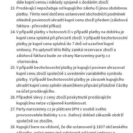
dále kupní cenou i náklady spojené s dodáním zboží.
Prodávající nepožaduje od kupujícího zálohu či jinou obdobnou
platbu. Tímto není dotčeno ustanovení obchodních podmínek
ohledně povinnosti uhradit kupní cenu zboží předem (zálohová
faktura - převodní příkaz)
V případě platby v hotovosti či v případě platby na dobírku je
kupní cena splatná při převzetí zboží. V případě bezhotovostní
platby je kupní cena splatná do 7 dnů od uzavření kupní
smlouvy. Po uplynutí této lhůty zaniká rezervace zboží a
zálohová faktura bude ze strany Narozeniny-party.cz
stornována.
V případě bezhotovostní platby je kupující povinen uhrazovat
kupní cenu zboží společně s uvedením variabilního symbolu
platby. V případě bezhotovostní platby je závazek kupujícího
uhradit kupní cenu splněn okamžikem připsání příslušné částky
na účet prodávajícího.
Případné slevy z ceny zboží poskytnuté prodávajícím
kupujícímu nelze vzájemně kombinovat.
Party-narozeniny.cz je plátcem DPH v osobě svého
provozovatele Balónky s.r.o.. Daňový doklad zákazník obdrží
společně se zbožím.
Kupující bere na vědomí, že dle ustanovení § 1837 občanského