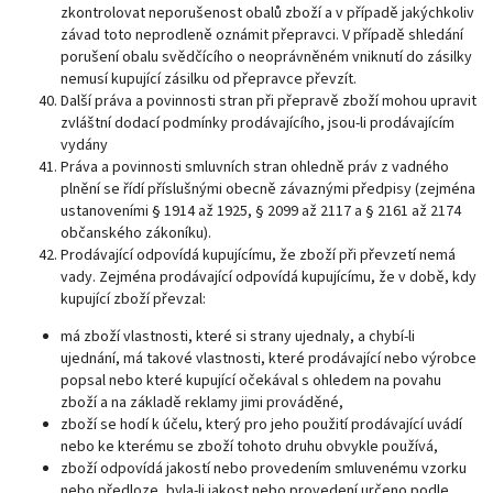
zkontrolovat neporušenost obalů zboží a v případě jakýchkoliv
závad toto neprodleně oznámit přepravci. V případě shledání
porušení obalu svědčícího o neoprávněném vniknutí do zásilky
nemusí kupující zásilku od přepravce převzít.
Další práva a povinnosti stran při přepravě zboží mohou upravit
zvláštní dodací podmínky prodávajícího, jsou-li prodávajícím
vydány
Práva a povinnosti smluvních stran ohledně práv z vadného
plnění se řídí příslušnými obecně závaznými předpisy (zejména
ustanoveními § 1914 až 1925, § 2099 až 2117 a § 2161 až 2174
občanského zákoníku).
Prodávající odpovídá kupujícímu, že zboží při převzetí nemá
vady. Zejména prodávající odpovídá kupujícímu, že v době, kdy
kupující zboží převzal:
má zboží vlastnosti, které si strany ujednaly, a chybí-li
ujednání, má takové vlastnosti, které prodávající nebo výrobce
popsal nebo které kupující očekával s ohledem na povahu
zboží a na základě reklamy jimi prováděné,
zboží se hodí k účelu, který pro jeho použití prodávající uvádí
nebo ke kterému se zboží tohoto druhu obvykle používá,
zboží odpovídá jakostí nebo provedením smluvenému vzorku
nebo předloze, byla-li jakost nebo provedení určeno podle