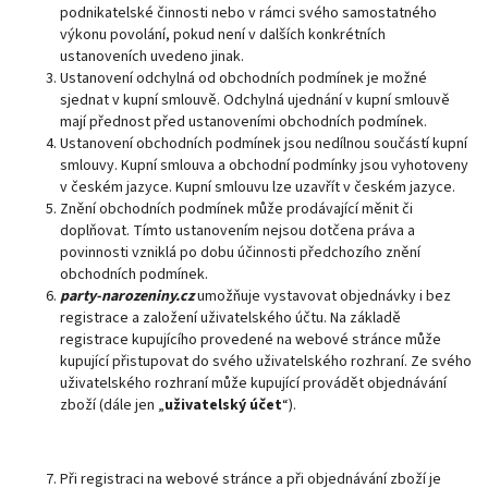
podnikatelské činnosti nebo v rámci svého samostatného
výkonu povolání, pokud není v dalších konkrétních
ustanoveních uvedeno jinak.
Ustanovení odchylná od obchodních podmínek je možné
sjednat v kupní smlouvě. Odchylná ujednání v kupní smlouvě
mají přednost před ustanoveními obchodních podmínek.
Ustanovení obchodních podmínek jsou nedílnou součástí kupní
smlouvy. Kupní smlouva a obchodní podmínky jsou vyhotoveny
v českém jazyce. Kupní smlouvu lze uzavřít v českém jazyce.
Znění obchodních podmínek může prodávající měnit či
doplňovat. Tímto ustanovením nejsou dotčena práva a
povinnosti vzniklá po dobu účinnosti předchozího znění
obchodních podmínek.
party-narozeniny.cz
umožňuje vystavovat objednávky i bez
registrace a založení uživatelského účtu. Na základě
registrace kupujícího provedené na webové stránce může
kupující přistupovat do svého uživatelského rozhraní. Ze svého
uživatelského rozhraní může kupující provádět objednávání
zboží (dále jen „
uživatelský účet
“).
Při registraci na webové stránce a při objednávání zboží je