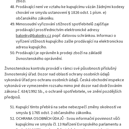
zboží.
Prodávající není ve vztahu ke kupujícímu vázán žádnými kodexy
chování ve smyslu ustanovení § 1826 odst. 1 písm. e)
občanského zákoníku.
Mimosoudní vyřizování stížností spotřebitelů zajišťuje
prodávající prostřednictvím elektronické adresy
balonky@balonky.cz
popř. datovou schránkou. Informaci o
vyřízení stížnosti kupujícího zašle prodávající na elektronickou
adresu kupujícího.
Prodávající je oprávněn k prodeji zboží na základě
živnostenského oprávnění.
Živnostenskou kontrolu provádí v rámci své působnosti příslušný
živnostenský úřad. Dozor nad oblastí ochrany osobních údajů
vykonává Úřad pro ochranu osobních údajů. Česká obchodní inspekce
vykonává ve vymezeném rozsahu mimo jiné dozor nad dodržováním
zákona č. 634/1992 Sb., o ochraně spotřebitele, ve znění pozdějších
předpisů.
Kupující tímto přebírá na sebe nebezpečí změny okolností ve
smyslu § 1765 odst. 2 občanského zákoníku.
OCHRANA OSOBNÍCH ÚDAJŮ - Svou informační povinnost vůči
kupujícímu ve smyslu čl. 13 Nařízení Evropského parlamentu a