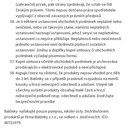
(zahraniční) prvek, pak strany sjednávají, že vztah se řídí
českým právem. Tímto nejsou dotčena práva spotřebitele
vyplývající z obecně závazných právních předpisů.
Je-li některé ustanovení obchodních podmínek neplatné nebo
neúčinné, nebo se takovým stane, namísto neplatných
ustanovení nastoupí ustanovení, jehož smysl se neplatnému
ustanovení co nejvíce přibližuje. Neplatností nebo neúčinností
jednoho ustanovení není dotknutá platnost ostatních
ustanovení. Změny a doplňky kupní smlouvy či obchodních
podmínek vyžadují písemnou formu.
Kupní smlouva včetně obchodních podmínek je archivována
prodávajícím v elektronické podobě a není přístupná.
Kupující bere na vědomí, že produkty nejsou vhodné pro děti
do 3 let. Balónky se v případě prasknutí rozpadnou na menší
kousky a hrozí nebezpečí vdechnutí a udušení. Stejně tak
všechny ostatní produkty obsahují malé části a hrozí
nebezpeční polknutí resp. vdechnutí a udušení. Dodržujte
bezpečnostní pravidla!
Balónky nafukujte pouze pumpou, nikoliv ústy. Distributorem
produktů je firma Balónky s.r.o., se sidlem v Jinačovicích. IČO:
60721979.