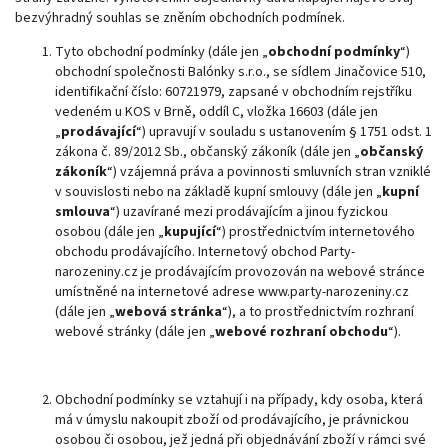
bezvýhradný souhlas se zněním obchodních podmínek.
Tyto obchodní podmínky (dále jen „
obchodní podmínky
“)
obchodní společnosti Balónky s.r.o., se sídlem Jinačovice 510,
identifikační číslo: 60721979, zapsané v obchodním rejstříku
vedeném u KOS v Brně, oddíl C, vložka 16603 (dále jen
„
prodávající
“) upravují v souladu s ustanovením § 1751 odst. 1
zákona č. 89/2012 Sb., občanský zákoník (dále jen „
občanský
zákoník
“) vzájemná práva a povinnosti smluvních stran vzniklé
v souvislosti nebo na základě kupní smlouvy (dále jen „
kupní
smlouva
“) uzavírané mezi prodávajícím a jinou fyzickou
osobou (dále jen „
kupující
“) prostřednictvím internetového
obchodu prodávajícího. Internetový obchod Party-
narozeniny.cz je prodávajícím provozován na webové stránce
umístněné na internetové adrese www.party-narozeniny.cz
(dále jen „
webová stránka
“), a to prostřednictvím rozhraní
webové stránky (dále jen „
webové rozhraní obchodu
“).
Obchodní podmínky se vztahují i na případy, kdy osoba, která
má v úmyslu nakoupit zboží od prodávajícího, je právnickou
osobou či osobou, jež jedná při objednávání zboží v rámci své