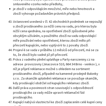
smluveného vzorku nebo předlohy,
je zboží v odpovídajícím množství, míře nebo hmotnosti a
zboží vyhovuje požadavkům právních předpisů.
Ustanovení uvedená v čl. 42 obchodních podmínek se nepoužijí
u zboží prodávaného za nižší cenu na vadu, pro kterou byla
nižší cena ujednána, na opotřebení zboží způsobené jeho
obvyklým užíváním, u použitého zboží na vadu odpovídající
míře používání nebo opotřebení, kterou zboží mělo při
převzetí kupujícím, nebo vyplývá-li to z povahy zboží.
Projeví-li se vada v průběhu 12 měsíců od převzetí, má se za
to, že zboží bylo vadné již při převzetí.
Práva z vadného plnění uplatňuje u Party-narozeniny.cz na
adrese provozovny (Jinacovice 510, 664 34 Brno - venkov ), v
níž je přijetí reklamace možné s ohledem na sortiment
prodávaného zboží, případně na kamenné prodejně Balonky
s.r.o.. Za okamžik uplatnění reklamace se považuje okamžik,
kdy prodávající obdržel od kupujícího reklamaci zboží.
Další práva a povinnosti stran související s odpovědností
prodávajícího za vady může upravit reklamační řád
prodávajícího.
Kupující nabývá vlastnictví ke zboží zaplacením celé kupní ceny