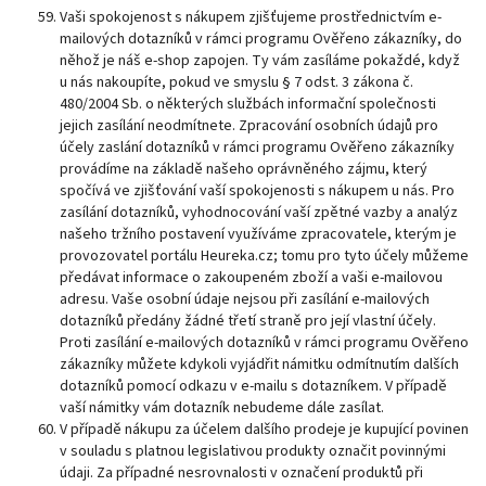
Vaši spokojenost s nákupem zjišťujeme prostřednictvím e-
mailových dotazníků v rámci programu Ověřeno zákazníky, do
něhož je náš e-shop zapojen. Ty vám zasíláme pokaždé, když
u nás nakoupíte, pokud ve smyslu § 7 odst. 3 zákona č.
480/2004 Sb. o některých službách informační společnosti
jejich zasílání neodmítnete. Zpracování osobních údajů pro
účely zaslání dotazníků v rámci programu Ověřeno zákazníky
provádíme na základě našeho oprávněného zájmu, který
spočívá ve zjišťování vaší spokojenosti s nákupem u nás. Pro
zasílání dotazníků, vyhodnocování vaší zpětné vazby a analýz
našeho tržního postavení využíváme zpracovatele, kterým je
provozovatel portálu Heureka.cz; tomu pro tyto účely můžeme
předávat informace o zakoupeném zboží a vaši e-mailovou
adresu. Vaše osobní údaje nejsou při zasílání e-mailových
dotazníků předány žádné třetí straně pro její vlastní účely.
Proti zasílání e-mailových dotazníků v rámci programu Ověřeno
zákazníky můžete kdykoli vyjádřit námitku odmítnutím dalších
dotazníků pomocí odkazu v e-mailu s dotazníkem. V případě
vaší námitky vám dotazník nebudeme dále zasílat.
V případě nákupu za účelem dalšího prodeje je kupující povinen
v souladu s platnou legislativou produkty označit povinnými
údaji. Za případné nesrovnalosti v označení produktů při