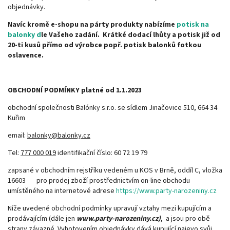
objednávky.
Navíc kromě e-shopu na párty produkty nabízíme
potisk
na
balonky
d
le Vašeho zadání. Krátké dodací lhůty a potisk již od
20-ti kusů přímo od výrobce popř. potisk balonků fotkou
oslavence.
OBCHODNÍ PODMÍNKY
platné od 1.1.2023
obchodní společnosti Balónky s.r.o. se sídlem Jinačovice 510, 664 34
Kuřim
email:
balonky@balonky.cz
Tel:
777 000 019
identifikační číslo: 60 72 19 79
zapsané v obchodním rejstříku vedeném u KOS v Brně, oddíl C, vložka
16603 pro prodej zboží prostřednictvím on-line obchodu
umístěného na internetové adrese
https://www.party-narozeniny.cz
Níže uvedené obchodní podmínky upravují vztahy mezi kupujícím a
prodávajícím (dále jen
www.party-narozeniny.cz)
, a jsou pro obě
strany závazné. Vyhotovením objednávky dává kupující najevo svůj