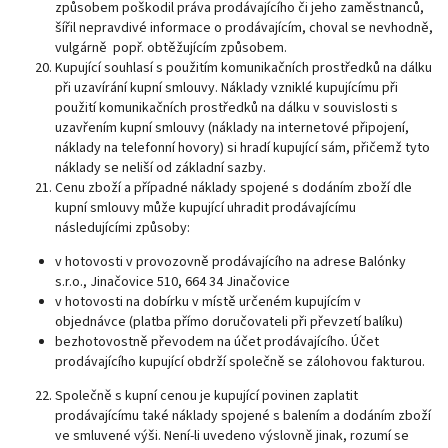
způsobem poškodil práva prodávajícího či jeho zaměstnanců,
šířil nepravdivé informace o prodávajícím, choval se nevhodně,
vulgárně popř. obtěžujícím způsobem.
Kupující souhlasí s použitím komunikačních prostředků na dálku
při uzavírání kupní smlouvy. Náklady vzniklé kupujícímu při
použití komunikačních prostředků na dálku v souvislosti s
uzavřením kupní smlouvy (náklady na internetové připojení,
náklady na telefonní hovory) si hradí kupující sám, přičemž tyto
náklady se neliší od základní sazby.
Cenu zboží a případné náklady spojené s dodáním zboží dle
kupní smlouvy může kupující uhradit prodávajícímu
následujícími způsoby:
v hotovosti v provozovně prodávajícího na adrese Balónky
s.r.o., Jinačovice 510, 664 34 Jinačovice
v hotovosti na dobírku v místě určeném kupujícím v
objednávce (platba přímo doručovateli při převzetí balíku)
bezhotovostně převodem na účet prodávajícího. Účet
prodávajícího kupující obdrží společně se zálohovou fakturou.
Společně s kupní cenou je kupující povinen zaplatit
prodávajícímu také náklady spojené s balením a dodáním zboží
ve smluvené výši. Není-li uvedeno výslovně jinak, rozumí se