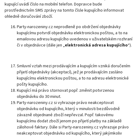
kupující uvádí číslo na mobilní telefon. Dopravce bude
prostřednictvím SMS zprávy na tomto čísle kupujícího informovat
ohledně doručování zboží.
Party-narozeniny.cz neprodleně po obdržení objednávky
kupujícímu potvrdí objednávku elektronickou poštou, a to na
emailovou adresu kupujícího uvedenou v uživatelském rozhraní
či v objednávce (dále jen „
elektronická adresa kupujícího
“).
Smluvní vztah mezi prodávajícím a kupujícím vzniká doručením
přijetí objednávky (akceptací), jež je prodávajícím zasláno
kupujícímu elektronickou poštou, a to na adresu elektronické
pošty kupujícího.
Kupující má právo stornovat popř. změnit potvrzenou
objednávku do 30 minut.
Party-narozeniny.cz si vyhrazuje právo neakceptovat
objednávku od kupujícího, který v minulosti bezdůvodně
závazně objednané zboží nepřevzal. Popř. takovému
kupujícímu dodat zboží jenom po přijetí platby na základě
zálohové faktury. Dále si Party-narozeniny.cz vyhrazuje právo
neakceptovat objednávku od kupujícího, který jakýmkoliv