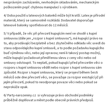
nesprávným zacházením, nevhodným skladováním, mechanickým
poškozením popř. chybnou manipulací s výrobkem.
4/ Doba použití u latexových balonků může být kratší. Latex je přírodní
materiál, který se samovolně rozkládá. Dodavatel doporučuje
latexové balonky spotřebovat do 12 měsíců.
5/ V případě, že věc při převzetí kupujícím není ve shodě s kupní
smlouvou (dále jen „rozpor s kupní smlouvou“), má kupující právo na
to, aby prodávající bezplatně a bez zbytečného odkladu věc uvedl do
stavu odpovídajícího kupní smlouvě, a to podle požadavku kupujícího
buď výměnou věci, nebo její opravou; není-li takový postup možný,
může kupující požadovat přiměřenou slevu z ceny věci nebo od
smlouvy odstoupit. To neplatí, pokud kupující před převzetím věci o
rozporu s kupní smlouvou věděl nebo rozpor s kupní smlouvou sám
způsobil. Rozpor s kupní smlouvou, který se projeví během šesti
měsíců ode dne převzetí věci, se považuje za rozpor existující již při
jejím převzetí, pokud to neodporuje povaze věci nebo pokud se
neprokáže opak.
6/ Party-narozeniny.cz si vyhrazuje právo obchodní podmínky
průběžně doplňovat a měnit podle obecně právních předpisů.