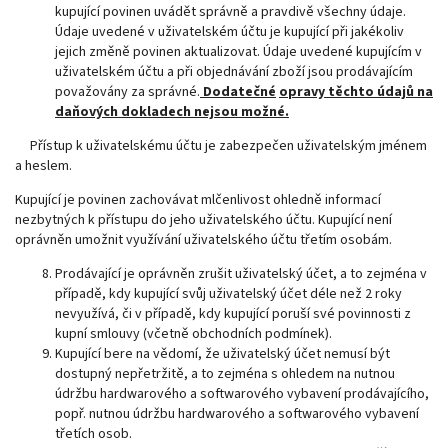
kupující povinen uvádět správně a pravdivě všechny údaje.
Údaje uvedené v uživatelském účtu je kupující při jakékoliv
jejich změně povinen aktualizovat. Údaje uvedené kupujícím v
uživatelském účtu a při objednávání zboží jsou prodávajícím
považovány za správné.
Dodatečné
opravy těchto údajů na
daňových dokladech nejsou možné.
Přístup k uživatelskému účtu je zabezpečen uživatelským jménem
a heslem.
Kupující je povinen zachovávat mlčenlivost ohledně informací
nezbytných k přístupu do jeho uživatelského účtu. Kupující není
oprávněn umožnit využívání uživatelského účtu třetím osobám.
Prodávající je oprávněn zrušit uživatelský účet, a to zejména v
případě, kdy kupující svůj uživatelský účet déle než 2 roky
nevyužívá, či v případě, kdy kupující poruší své povinnosti z
kupní smlouvy (včetně obchodních podmínek).
Kupující bere na vědomí, že uživatelský účet nemusí být
dostupný nepřetržitě, a to zejména s ohledem na nutnou
údržbu hardwarového a softwarového vybavení prodávajícího,
popř. nutnou údržbu hardwarového a softwarového vybavení
třetích osob.