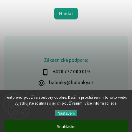
Hledat
Zákaznická podpora:
+420 777 000 019
balonky@balonky.cz
Tento web používá soubory cookie. Dalším procházením tohoto webu
vyjadřujete souhlas s jejich používáním. Více informací
zde
.
Copyright 2026
Party-narozeniny
. Všechna práva vyhrazena.
Nastavení
Upravit nastavení cookies
Vytvořil
Shoptet
| Design
Shoptak.cz
Souhlasím