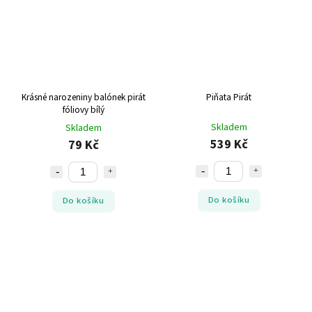
Krásné narozeniny balónek pirát
Piňata Pirát
fóliovy bílý
Skladem
Skladem
539 Kč
79 Kč
Do košíku
Do košíku