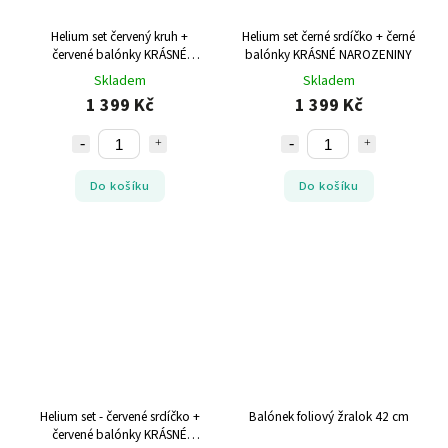
Helium set červený kruh +
Helium set černé srdíčko + černé
červené balónky KRÁSNÉ
balónky KRÁSNÉ NAROZENINY
NAROZENINY
Skladem
Skladem
1 399 Kč
1 399 Kč
Do košíku
Do košíku
Helium set - červené srdíčko +
Balónek foliový žralok 42 cm
červené balónky KRÁSNÉ