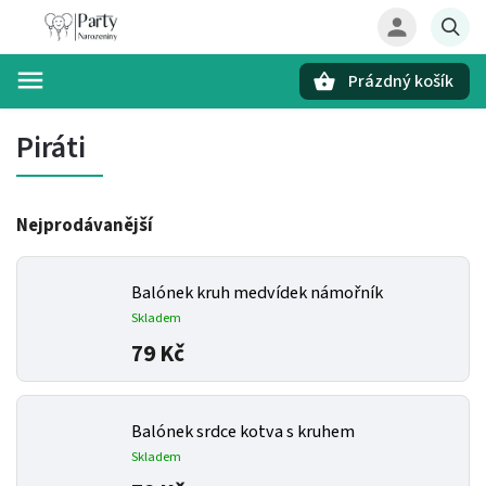
Prázdný košík
Hledat
Piráti
Nejprodávanější
Balónek kruh medvídek námořník
Skladem
79 Kč
Balónek srdce kotva s kruhem
Skladem