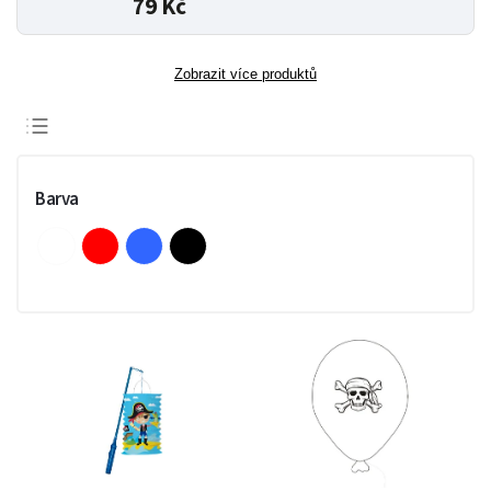
79 Kč
Zobrazit více produktů
Doporučujeme
Nejlevnější
Barva
Nejdražší
Nejprodávanější
Abecedně