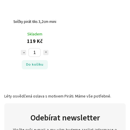
Svíčky pirát 6ks 3,2cm mini
Skladem
119 Kč
Do košíku
Léty osvědčená oslava s motivem Piráti. Máme vše potřebné.
Odebírat newsletter
Vložte svůj e-mail a my vám budeme zasílat informace o