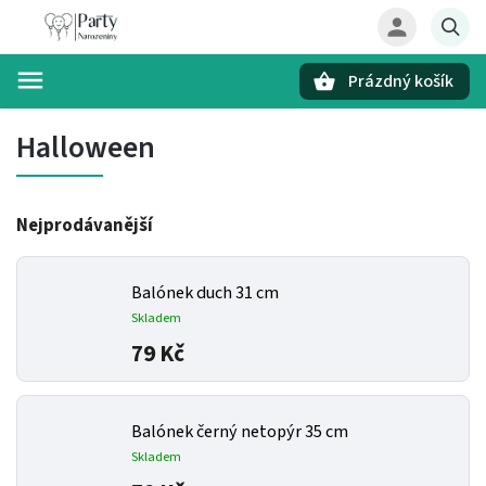
Prázdný košík
Hledat
Halloween
Nejprodávanější
Balónek duch 31 cm
Skladem
79 Kč
Balónek černý netopýr 35 cm
Skladem