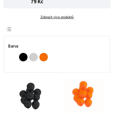
79 Kč
Zobrazit více produktů
Doporučujeme
Nejlevnější
Barva
Nejdražší
Nejprodávanější
Abecedně