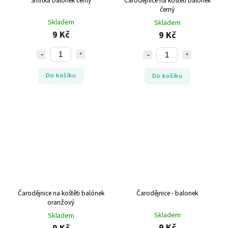
Smrtka balónek černý
Čarodějnice na koštěti balónek
černý
Skladem
Skladem
9 Kč
9 Kč
Do košíku
Do košíku
Čarodějnice na koštěti balónek
Čarodějnice - balonek
oranžový
Skladem
Skladem
9 Kč