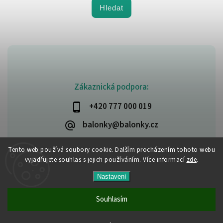
Hledat
Zákaznická podpora:
+420 777 000 019
balonky@balonky.cz
Tento web používá soubory cookie. Dalším procházením tohoto webu
vyjadřujete souhlas s jejich používáním. Více informací
zde
.
Copyright 2026
Party-narozeniny
. Všechna práva vyhrazena.
Nastavení
Upravit nastavení cookies
Vytvořil
Shoptet
| Design
Shoptak.cz
Souhlasím