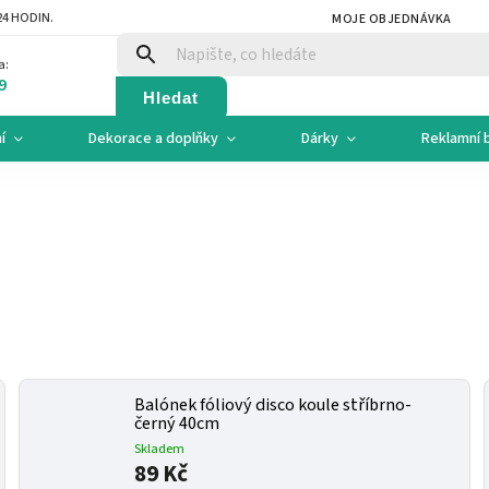
4 HODIN.
MOJE OBJEDNÁVKA
a:
9
Hledat
í
Dekorace a doplňky
Dárky
Reklamní 
Balónek fóliový disco koule stříbrno-
černý 40cm
Skladem
89 Kč