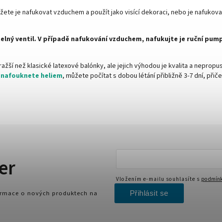
žete je nafukovat vzduchem a použít jako visící dekoraci, nebo je nafukova
elný ventil. V případě nafukování vzduchem, nafukujte je ruční pu
ažší než klasické latexové balónky, ale jejich výhodou je kvalita a nepropu
k
nafouknete heliem
, můžete počítat s dobou létání přibližně 3-7 dní, při
er
Vložením e-mailu souhlasíte s
podmínk
Přihlásit se
formace o nových produktech na