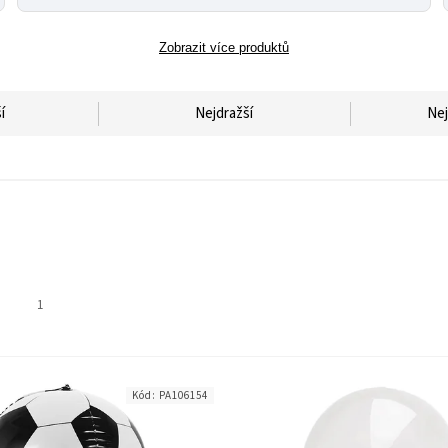
Zobrazit více produktů
í
Nejdražší
Nej
1
Kód:
PA106154