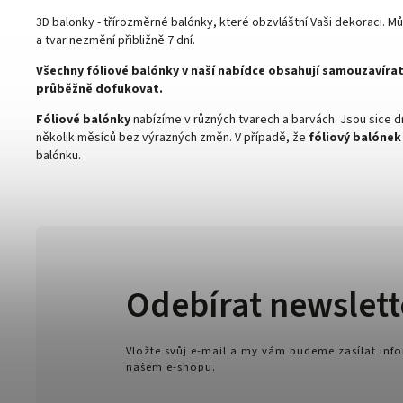
3D balonky - třírozměrné balónky, které obzvláštní Vaši dekoraci. Mů
a tvar nezmění přibližně 7 dní.
Všechny fóliové balónky v naší nabídce obsahují samouzavírat
průběžně dofukovat.
Fóliové balónky
nabízíme v různých tvarech a barvách. Jsou sice dr
několik měsíců bez výrazných změn. V případě, že
fóliový balóne
balónku.
Odebírat newslett
Vložte svůj e-mail a my vám budeme zasílat in
našem e-shopu.