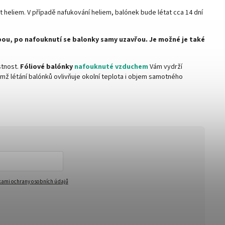
t heliem. V případě nafukování heliem, balónek bude létat cca 14 dní
mpou, po nafouknutí se balonky samy uzavřou. Je možné je také
stnost.
Fóliové balónky
nafouknuté vzduchem
Vám vydrží
čemž létání balónků ovlivňuje okolní teplota i objem samotného
ami ochrany osobních údajů