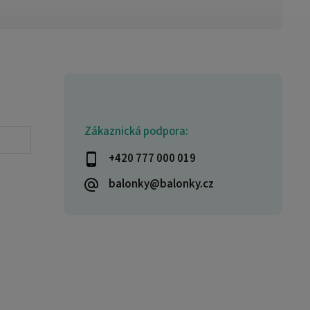
Zákaznická podpora:
+420 777 000 019
balonky@balonky.cz