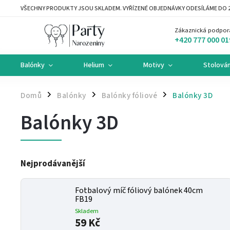
VŠECHNY PRODUKTY JSOU SKLADEM. VYŘÍZENÉ OBJEDNÁVKY ODESÍLÁME DO 2
Zákaznická podpor
+420 777 000 01
Balónky
Helium
Motivy
Stolován
Domů
Balónky
Balónky fóliové
Balónky 3D
/
/
/
Balónky 3D
Nejprodávanější
Fotbalový míč fóliový balónek 40cm
FB19
Skladem
59 Kč