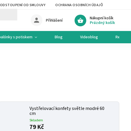
ODSTOUPENÍ OD SMLOUVY
OCHRANA OSOBNÍCH ÚDAJŮ
OCHODNÍ 
Nákupní košík
Přihlášení
Prázdný košík
balónky s potiskem
Blog
Videoblog
Recepty
Vystřelovací konfety světle modré 60
cm
Skladem
79 Kč