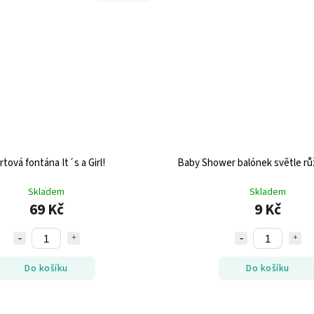
tová fontána It´s a Girl!
Baby Shower balónek světle rů
Skladem
Skladem
69 Kč
9 Kč
Do košíku
Do košíku