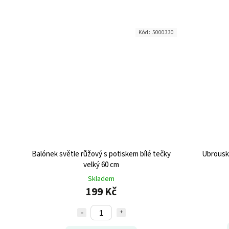
Kód:
5000330
Balónek světle růžový s potiskem bílé tečky
Ubrousky
velký 60 cm
Skladem
199 Kč