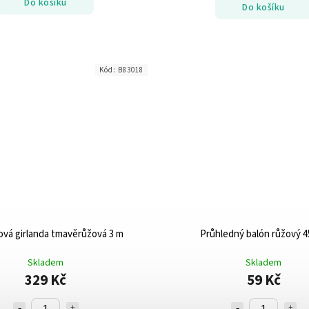
Do košíku
Do košíku
Kód:
B83018
vá girlanda tmavěrůžová 3 m
Průhledný balón růžový 4
Skladem
Skladem
329 Kč
59 Kč