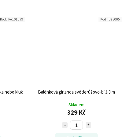
Kód:
PA101579
Kód:
B83005
ka nebo kluk
Balónková girlanda světlerůžovo-bílá 3 m
Skladem
329 Kč