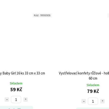
Kód:
9906906
 Baby Girl 16 ks 33 cm x 33 cm
Vystřelovací konfety růžové - hol
60 cm
Skladem
Skladem
59 Kč
79 Kč