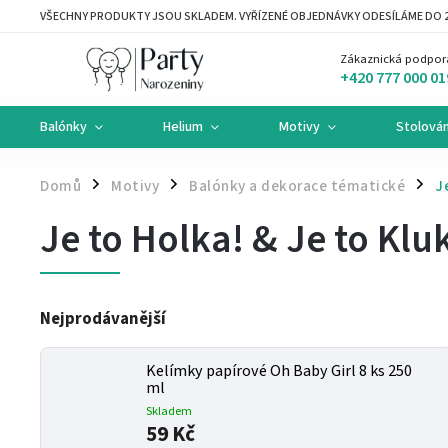
VŠECHNY PRODUKTY JSOU SKLADEM. VYŘÍZENÉ OBJEDNÁVKY ODESÍLÁME DO 2
Zákaznická podpor
+420 777 000 01
Balónky
Helium
Motivy
Stolován
Domů
Motivy
Balónky a dekorace tématické
J
/
/
/
Je to Holka! & Je to Klu
Nejprodávanější
Kelímky papírové Oh Baby Girl 8 ks 250
ml
Skladem
59 Kč