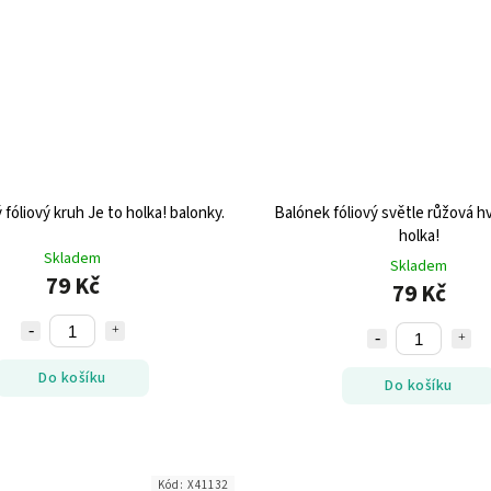
 fóliový kruh Je to holka! balonky.
Balónek fóliový světle růžová h
holka!
Skladem
Skladem
79 Kč
79 Kč
Do košíku
Do košíku
Kód:
X41132