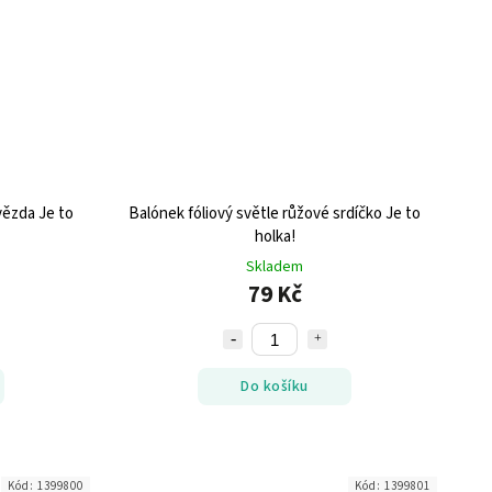
vězda Je to
Balónek fóliový světle růžové srdíčko Je to
holka!
Skladem
79 Kč
Do košíku
Kód:
1399800
Kód:
1399801