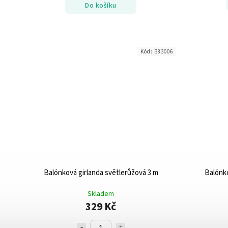
Do košíku
Kód:
B83006
Balónková girlanda světlerůžová 3 m
Balónko
Skladem
329 Kč