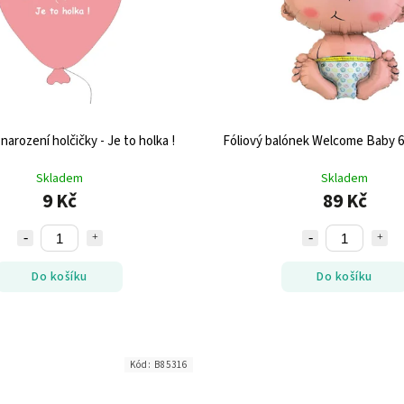
narození holčičky - Je to holka !
Fóliový balónek Welcome Baby 
Skladem
Skladem
9 Kč
89 Kč
Do košíku
Do košíku
Kód:
B85316