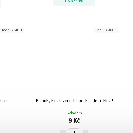
Do košíku
Kód:
8284811
Kód:
1420001
5 cm
Balónky k narození chlapečka - Je to kluk !
Skladem
9 Kč