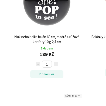
Kluk nebo holka balón 60 cm, modré a růžové
Balónky k 
konfety 10 g 2,5 cm
Skladem
189 Kč
Do košíku
Kód:
B81074