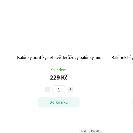
Balónky puntíky set světlerůžový balónky mix
Balónek bílý
Skladem
229 Kč
Do košíku
Kód:
3309701