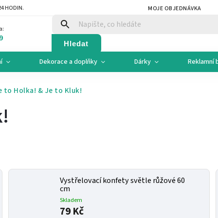
4 HODIN.
MOJE OBJEDNÁVKA
a:
9
Hledat
í
Dekorace a doplňky
Dárky
Reklamní 
e to Holka! & Je to Kluk!
k!
Vystřelovací konfety světle růžové 60
cm
Skladem
79 Kč