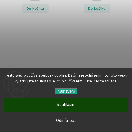
Do košíku
Do košíku
Tento web používá soubory cookie. Dalším procházením tohoto webu
Balónek fóliový narozeniny číslo
Balónky fóliové narozeniny číslo
vyjadřujete souhlas s jejich používáním. Více informací
zde
.
9 modré 86cm
8 růžové 86cm
Skladem
Skladem
Nastavení
149 Kč
149 Kč
Souhlasím
Všechny produkty jsou skladem. Vyřízené objednávky
Odmítnout
Do košíku
Do košíku
odesíláme do 24 hodin.