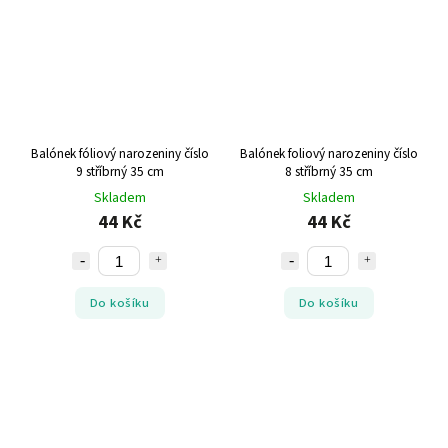
Balónek fóliový narozeniny číslo
Balónek foliový narozeniny číslo
9 stříbrný 35 cm
8 stříbrný 35 cm
Skladem
Skladem
44 Kč
44 Kč
Do košíku
Do košíku