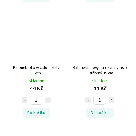
Balónek fóliový číslo 1 zlaté
Balónek foliový narozeniny číslo
35cm
0 stříbrný 35 cm
Skladem
Skladem
44 Kč
44 Kč
Do košíku
Do košíku