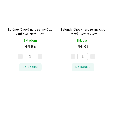
Balónek fóliový narozeniny číslo
Balónek fóliový narozeniny číslo
2 růžovo-zlaté 35cm
0 zlatý 35cm x 25cm
Skladem
Skladem
44 Kč
44 Kč
Do košíku
Do košíku