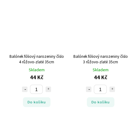
Balónek fóliový narozeniny číslo
Balónek fóliový narozeniny číslo
4 růžovo-zlaté 35cm
3 růžovo-zlaté 35cm
Skladem
Skladem
44 Kč
44 Kč
Do košíku
Do košíku