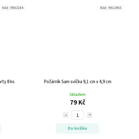
Kód:
9902184
Kód:
9912965
rty 8 ks
Požárník Sam svíčka 9,1 cm x 4,9 cm
Skladem
79 Kč
Do košíku