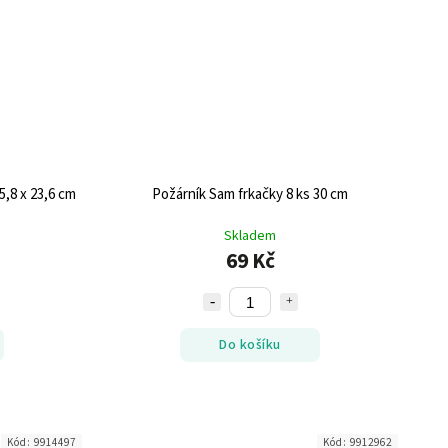
5,8 x 23,6 cm
Požárník Sam frkačky 8 ks 30 cm
Skladem
69 Kč
Do košíku
Kód:
9914497
Kód:
9912962