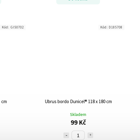
Kód:
GI50702
Kód:
D185708
5 cm
Ubrus bordo Dunicel® 118 x 180 cm
Skladem
99 Kč