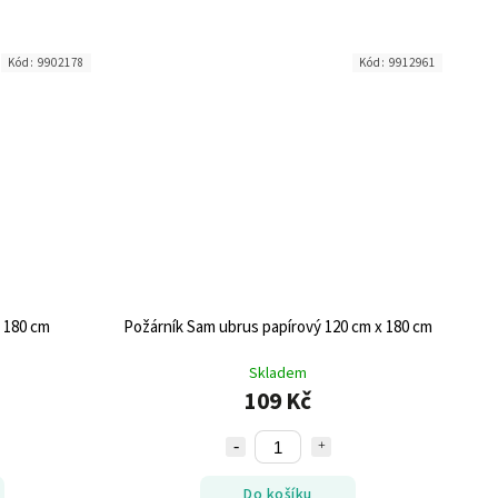
Kód:
9902178
Kód:
9912961
 180 cm
Požárník Sam ubrus papírový 120 cm x 180 cm
Skladem
109 Kč
Do košíku