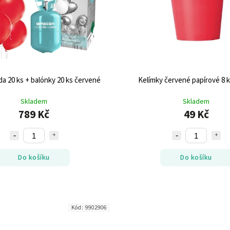
a 20 ks + balónky 20 ks červené
Kelímky červené papírové 8 k
Skladem
Skladem
789 Kč
49 Kč
Do košíku
Do košíku
Kód:
9902906