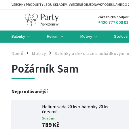
VŠECHNY PRODUKTY JSOU SKLADEM. VYŘÍZENÉ OBJEDNÁVKY ODESÍLÁME DO 2
Zákaznická podpor
+420 777 000 01
Balónky
Helium
Motivy
Stolován
Domů
Motivy
Balónky a dekorace s pohádkovým 
/
/
Požárník Sam
Nejprodávanější
Helium sada 20 ks + balónky 20 ks
červené
Skladem
789 Kč