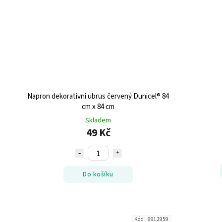
Napron dekorativní ubrus červený Dunicel® 84
cm x 84 cm
Skladem
49 Kč
Do košíku
Kód:
9912959