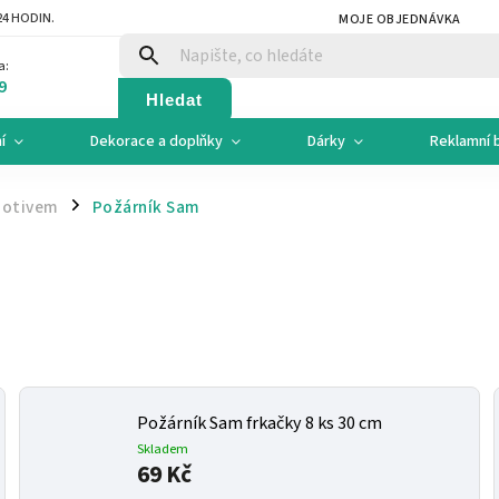
4 HODIN.
MOJE OBJEDNÁVKA
a:
9
Hledat
í
Dekorace a doplňky
Dárky
Reklamní 
motivem
Požárník Sam
/
Požárník Sam frkačky 8 ks 30 cm
Skladem
69 Kč