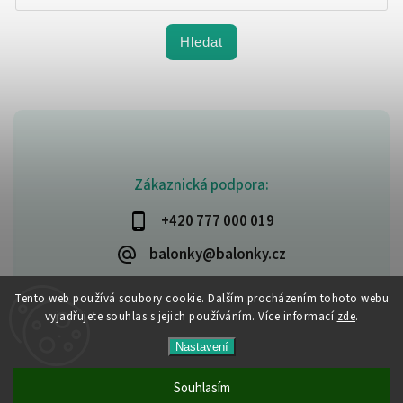
Hledat
Zákaznická podpora:
+420 777 000 019
balonky@balonky.cz
Tento web používá soubory cookie. Dalším procházením tohoto webu
vyjadřujete souhlas s jejich používáním. Více informací
zde
.
Copyright 2026
Party-narozeniny
. Všechna práva vyhrazena.
Nastavení
Upravit nastavení cookies
Vytvořil
Shoptet
| Design
Shoptak.cz
Souhlasím