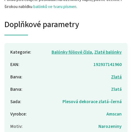
širokou nabídku
balónků ve tvaru písmen.
Doplňkové parametry
Kategorie
:
Balónky fóliové čísla
,
Zlaté balónky
EAN
:
192937141960
Barva
:
Zlatá
Barva
:
Zlatá
Sada
:
Plesová dekorace zlatá-černá
Vyrobce
:
Amscan
Motiv
:
Narozeniny