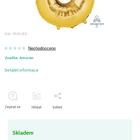
Kód:
9906268
Neohodnoceno
Značka:
Amscan
Detailní informace
Zeptat se
Hlídat
Sdílet
Skladem