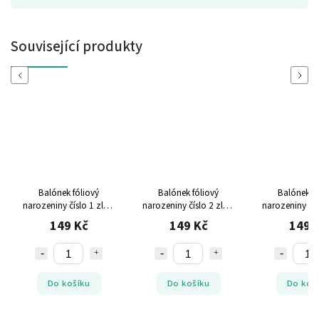
Související produkty
Previous
Next
Balónek fóliový
Balónek fóliový
Balónek fó
narozeniny číslo 1 zlatý
narozeniny číslo 2 zlatý
narozeniny čís
86cm
86cm
86cm
149 Kč
149 Kč
149 
Do košíku
Do košíku
Do koš