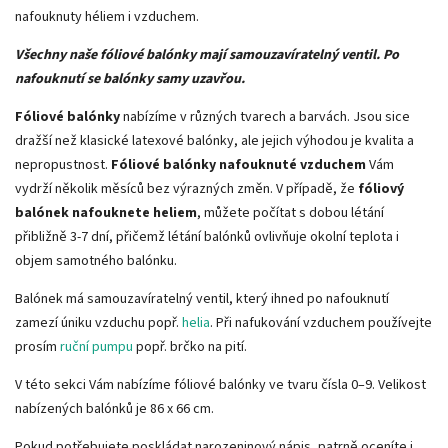
nafouknuty héliem i vzduchem.
Všechny naše fóliové balónky mají samouzavíratelný ventil. Po
nafouknutí se balónky samy uzavřou.
Fóliové balónky
nabízíme v různých tvarech a barvách. Jsou sice
dražší než klasické latexové balónky, ale jejich výhodou je kvalita a
nepropustnost.
Fóliové balónky
nafouknuté vzduchem
Vám
vydrží několik měsíců bez výrazných změn. V případě, že
fóliový
balónek nafouknete heliem
,
můžete počítat s dobou létání
přibližně 3-7 dní, přičemž létání balónků ovlivňuje okolní teplota i
objem samotného balónku.
Balónek má samouzavíratelný ventil, který ihned po nafouknutí
zamezí úniku vzduchu popř.
helia
. Při nafukování vzduchem používejte
prosím
ruční pumpu
popř. brčko na pití.
V této sekci Vám nabízíme fóliové balónky ve tvaru čísla 0–9. Velikost
nabízených balónků je 86 x 66 cm.
Pokud potřebujete poskládat narozeninový nápis, patrně oceníte i