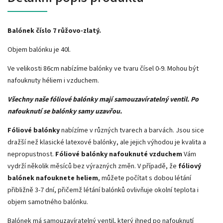
Balónek číslo 7 růžovo-zlatý.
Objem balónku je 40l.
Ve velikosti 86cm nabízíme balónky ve tvaru čísel 0-9. Mohou být
nafouknuty héliem i vzduchem.
Všechny naše fóliové balónky mají samouzavíratelný ventil. Po
nafouknutí se balónky samy uzavřou.
Fóliové balónky
nabízíme v různých tvarech a barvách. Jsou sice
dražší než klasické latexové balónky, ale jejich výhodou je kvalita a
nepropustnost.
Fóliové balónky
nafouknuté vzduchem
Vám
vydrží několik měsíců bez výrazných změn. V případě, že
fóliový
balónek nafouknete heliem
,
můžete počítat s dobou létání
přibližně 3-7 dní, přičemž létání balónků ovlivňuje okolní teplota i
objem samotného balónku.
Balónek má samouzavíratelný ventil, který ihned po nafouknutí