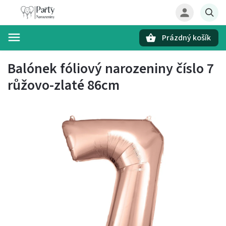
Prázdný košík
Hledat
Balónek fóliový narozeniny číslo 7
růžovo-zlaté 86cm