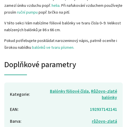
zamezí úniku vzduchu popř.
helia
. Při nafukování vzduchem používejte
prosím
ruční pumpu
popř. brčko na pití.
V této sekci Vám nabízíme fóliové balónky ve tvaru čísla 0–9. Velikost
nabízených balónků je 86 x 66 cm.
Pokud potřebujete poskládat narozeninový nápis, patrně oceníte i
širokou nabídku
balónků ve tvaru písmen.
Doplňkové parametry
Balónky fóliové čísla
,
Růžovo-zlaté
Kategorie
:
balónky
EAN
:
192937142141
Barva
:
růžovo-zlatá