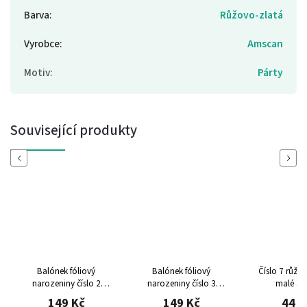
Barva
:
Růžovo-zlatá
Vyrobce
:
Amscan
Motiv
:
Párty
Související produkty
Previous
Next
Balónek fóliový
Balónek fóliový
Číslo 7 růžo
narozeniny číslo 2
narozeniny číslo 3
malé 3
růžovo-zlaté 86cm
růžovo-zlaté 86cm
149 Kč
149 Kč
44 K