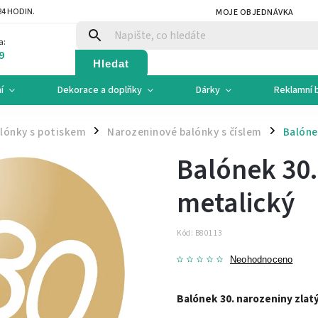
4 HODIN.
MOJE OBJEDNÁVKA
a:
9
Hledat
í
Dekorace a doplňky
Dárky
Reklamní 
lónky s potiskem
Narozeninové balónky s číslem
Balóne
/
/
Balónek 30.
metalický
Kód:
B80113
Neohodnoceno
Balónek 30. narozeniny zlat