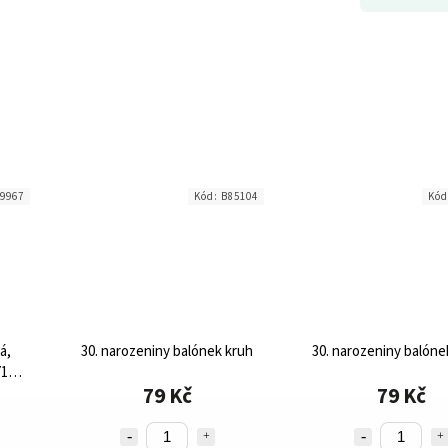
9967
Kód:
B85104
Kó
á,
30. narozeniny balónek kruh
30. narozeniny balóne
71g
79 Kč
79 Kč