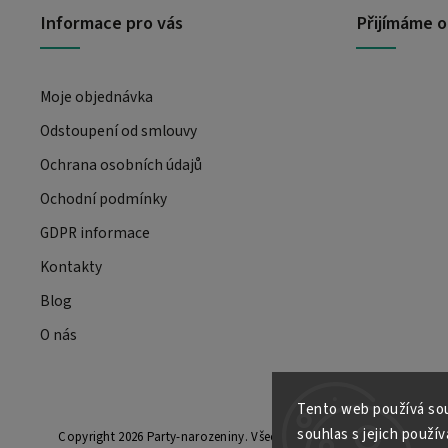
Informace pro vás
Přijímáme o
Moje objednávka
Odstoupení od smlouvy
Ochrana osobních údajů
Ochodní podmínky
GDPR informace
Kontakty
Blog
O nás
Tento web používá sou
souhlas s jejich použí
Copyright 2026
Party-narozeniny
. Všechna práva vyhrazena.