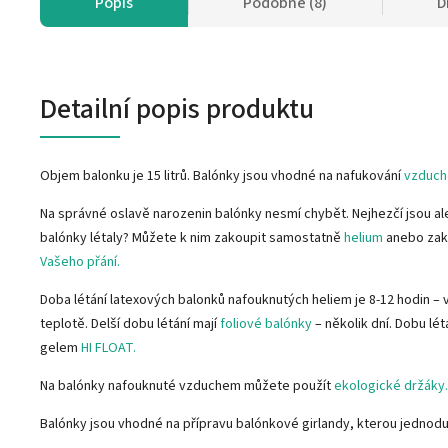
Popis
Podobné (8)
D
Detailní popis produktu
Objem balonku je 15 litrů. Balónky jsou vhodné na nafukování
vzduc
Na správné oslavě narozenin balónky nesmí chybět. Nejhezčí jsou ale
balónky létaly? Můžete k nim zakoupit samostatně
helium
anebo zak
Vašeho přání.
Doba létání latexových balonků nafouknutých heliem je 8-12 hodin – v
teplotě. Delší dobu létání mají
foliové balónky
– několik dní. Dobu lé
gelem
HI FLOAT.
Na balónky nafouknuté vzduchem můžete použít
ekologické držáky.
Balónky jsou vhodné na přípravu balónkové girlandy, kterou jednod