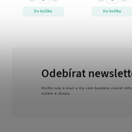
Do košíku
Do košíku
Odebírat newslett
Vložte svůj e-mail a my vám budeme zasílat in
našem e-shopu.