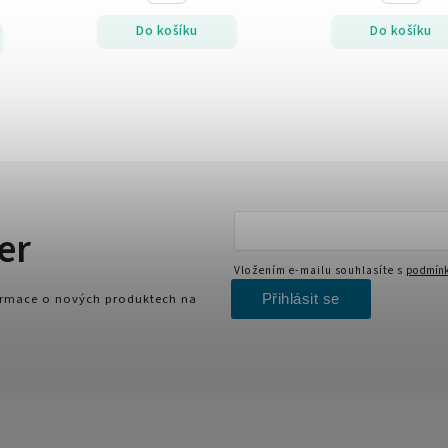
Do košíku
Do košíku
er
Vložením e-mailu souhlasíte s
podmínk
Přihlásit se
formace o nových produktech na