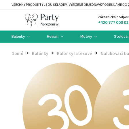
VŠECHNY PRODUKTY JSOU SKLADEM. VYŘÍZENÉ OBJEDNÁVKY ODESÍLÁME DO 2
Zákaznická podpor
+420 777 000 01
Balónky
Helium
Motivy
Stolován
Domů
Balónky
Balónky latexové
Nafukovací ba
/
/
/