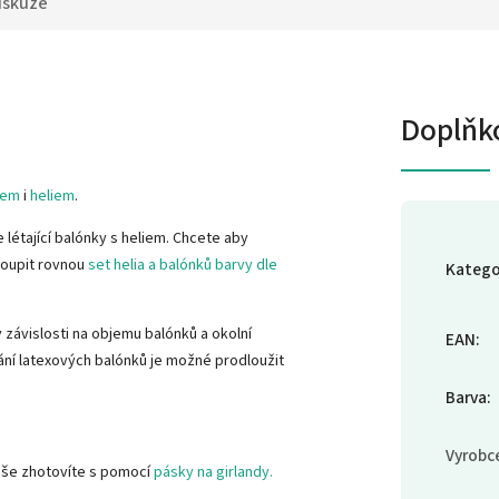
iskuze
Doplňk
hem
i
heliem
.
 létající balónky s heliem. Chcete aby
oupit rovnou
set helia a balónků barvy dle
Katego
 závislosti na objemu balónků a okolní
EAN
:
tání latexových balónků je možné prodloužit
Barva
:
Vyrobc
uše zhotovíte s pomocí
pásky na girlandy.