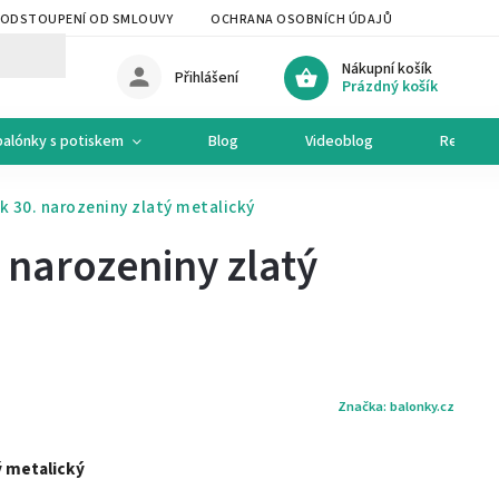
ODSTOUPENÍ OD SMLOUVY
OCHRANA OSOBNÍCH ÚDAJŮ
OCHODNÍ 
Nákupní košík
Přihlášení
Prázdný košík
balónky s potiskem
Blog
Videoblog
Recepty
k 30. narozeniny zlatý metalický
 narozeniny zlatý
Značka:
balonky.cz
ý metalický