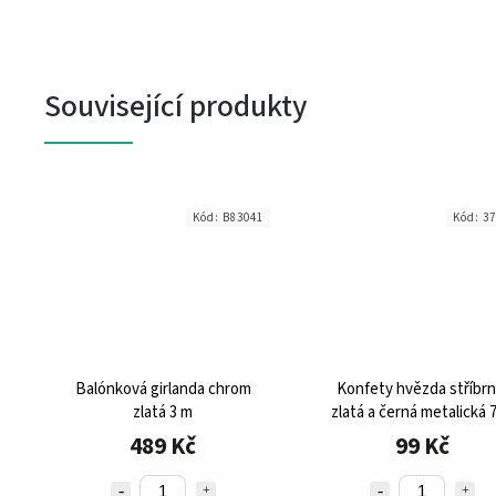
Související produkty
4
Kód:
B83041
Kód:
37
Balónková girlanda chrom
Konfety hvězda stříbrn
m
zlatá 3 m
zlatá a černá metalická 
velké balení
489 Kč
99 Kč