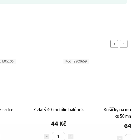
Previous
Next
d:
B85105
Kód:
9909659
Kó
k srdce
Z zlatý 40 cm fólie balónek
Košíčky na muffiny
ks 50 mm x 3
44 Kč
64 Kč