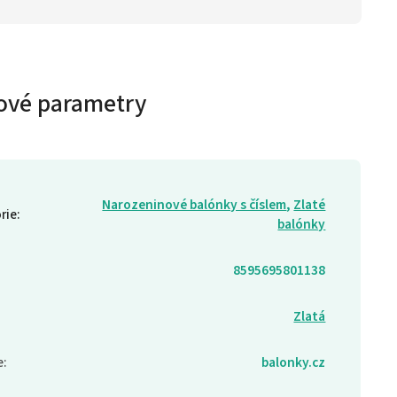
ové parametry
Narozeninové balónky s číslem
,
Zlaté
rie
:
balónky
8595695801138
Zlatá
e
:
balonky.cz