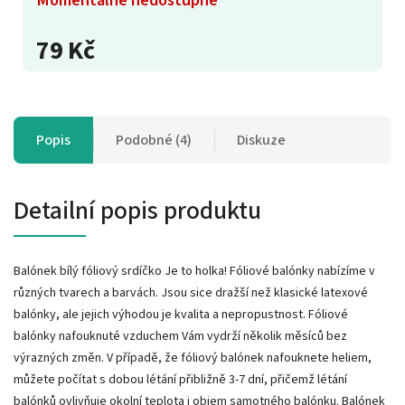
79 Kč
Popis
Podobné (4)
Diskuze
Detailní popis produktu
Balónek bílý fóliový srdíčko Je to holka! Fóliové balónky nabízíme v
různých tvarech a barvách. Jsou sice dražší než klasické latexové
balónky, ale jejich výhodou je kvalita a nepropustnost. Fóliové
balónky nafouknuté vzduchem Vám vydrží několik měsíců bez
výrazných změn. V případě, že fóliový balónek nafouknete heliem,
můžete počítat s dobou létání přibližně 3-7 dní, přičemž létání
balónků ovlivňuje okolní teplota i objem samotného balónku. Balónek