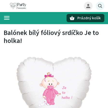
Prázdný košík
Hledat
Balónek bílý fóliový srdíčko Je to
holka!