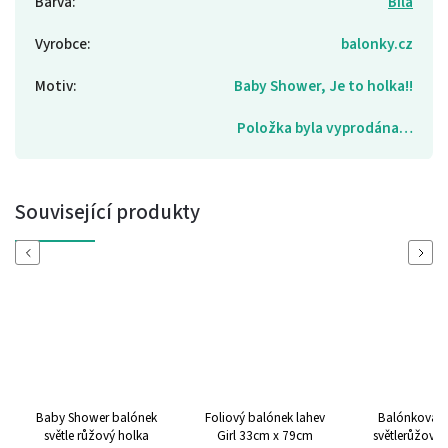
Barva
:
Bílá
Vyrobce
:
balonky.cz
Motiv
:
Baby Shower, Je to holka!!
Položka byla vyprodána…
Související produkty
Previous
Next
Baby Shower balónek
Foliový balónek lahev
Balónková g
světle růžový holka
Girl 33cm x 79cm
světlerůžovo-