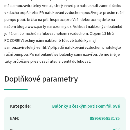
má samouzavíratelný ventil, který ihned po nafouknutí zamezí úniku
vzduchu popř. helia. Při nafukování vzduchem používejte prosím ruční
pumpu popř. brčko na pití. Inspiraci pro Vaší dekoraci najdete na
našem blogu www.party-narozeniny.cz. Velikost nabízených balónků
je 42 cm.Je možné nafukovat heliem i vzduchem. Objem 13 litrů.
POZOR!!! Všechny námi nabízené fóliové balónky mají
samouzavíretelný ventil. V případě nafukování vzduchem, nafukujte
ruční pumpou. Po nafouknutí se balonky sami uzavřou. Je možné je
taky průběžně přes uzavíratelná ventil dofukovat.
Doplňkové parametry
Kategorie
:
Balónky s českým potiskem fóliové
EAN
:
8595695853175