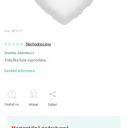
Kód:
B85317
Neohodnoceno
Značka:
balonky.cz
Položka byla vyprodána…
Detailní informace
Zeptat se
Hlídat
Sdílet
Momentálně nedostupné