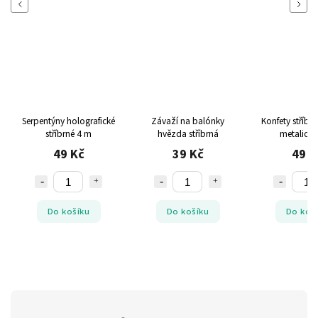
Previous
Next
Serpentýny holografické
Závaží na balónky
Konfety stříbr
stříbrné 4 m
hvězda stříbrná
metalická
49 Kč
39 Kč
49 K
Do košíku
Do košíku
Do koš