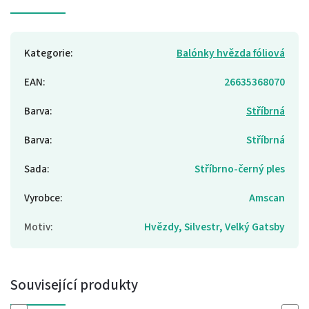
Kategorie
:
Balónky hvězda fóliová
EAN
:
26635368070
Barva
:
Stříbrná
Barva
:
Stříbrná
Sada
:
Stříbrno-černý ples
Vyrobce
:
Amscan
Motiv
:
Hvězdy, Silvestr, Velký Gatsby
Související produkty