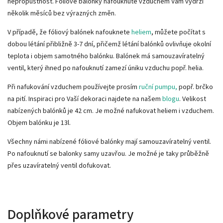
nepropustnost. Fóliové balónky nafouknuté vzduchem Vám vydrží
několik měsíců bez výrazných změn.
V případě, že fóliový balónek nafouknete
heliem
, můžete počítat s
dobou létání přibližně 3-7 dní, přičemž létání balónků ovlivňuje okolní
teplota i objem samotného balónku. Balónek má samouzavíratelný
ventil, který ihned po nafouknutí zamezí úniku vzduchu popř. helia.
Při nafukování vzduchem používejte prosím
ruční pumpu,
popř. brčko
na pití. Inspiraci pro Vaší dekoraci najdete na našem
blogu
. Velikost
nabízených balónků je 42 cm. Je možné nafukovat heliem i vzduchem.
Objem balónku je 13l.
Všechny námi nabízené fóliové balónky mají samouzavíratelný ventil.
Po nafouknutí se balonky samy uzavřou. Je možné je taky průběžně
přes uzavíratelný ventil dofukovat.
Doplňkové parametry