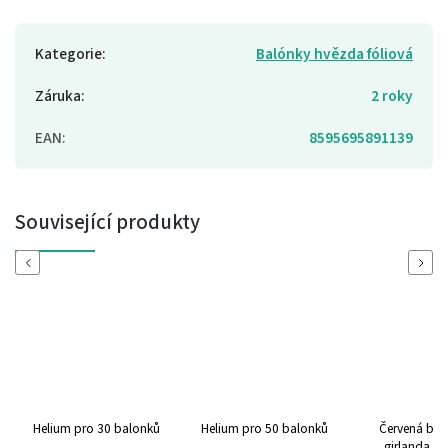
Kategorie
:
Balónky hvězda fóliová
Záruka
:
2 roky
EAN
:
8595695891139
Související produkty
Previous
Next
Helium pro 30 balonků
Helium pro 50 balonků
Červená ba
girlanda rus