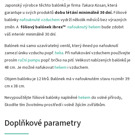
Japonský výrobce těchto balónků je firma
Takara Kosan
, která
garantuje u svých produktů
dobu létání minimálně 30 dní.
Fóliové
balónky
nafouknuté vzduchem
vydrží několik měsíců bez výrazných
změn. A
fóliový
balónek ibrex™
nafouknutý heliem
bude zdobit
váš interiér minimálně 30 dní.
Balónek má samo uzavíratelný ventil, který ihned po nafouknutí
zamezí úniku vzduchu popř.
helia
. Při nafukování vzduchem používejte
prosím
ruční pumpu
popř. brčko na pití. Velikost nabízených balónků je
48 cm. Je možné nafukovat
heliem
i vzduchem.
Objem balónku je 12 litrů. Balónek má v nafouknutém stavu rozměr 39
cm x 38 cm.
Nevypouštějte fóliové balónky naplněné
heliem
do volné přírody,
škodíte tím životnímu prostředí i volně žijícím zvířátkům.
Doplňkové parametry