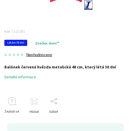
Kód:
T221301
Létám 30 dní
Značka:
ibrex™
Neohodnoceno
Balónek červená hvězda metalická 48 cm, který létá 30 dní
Detailní informace
Zeptat se
Hlídat
Sdílet