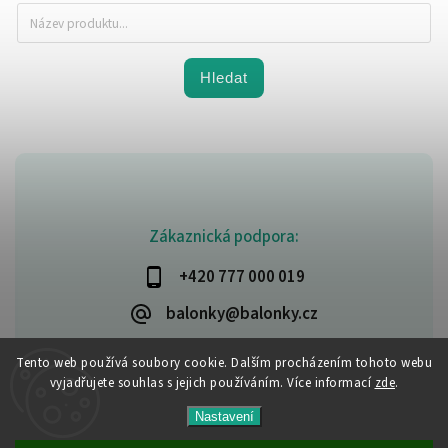
Hledat
Zákaznická podpora:
+420 777 000 019
balonky@balonky.cz
Tento web používá soubory cookie. Dalším procházením tohoto webu
vyjadřujete souhlas s jejich používáním. Více informací
zde
.
Copyright 2026
Party-narozeniny
. Všechna práva vyhrazena.
Nastavení
Upravit nastavení cookies