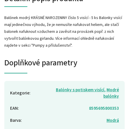
Balónek modrý KRÁSNÉ NAROZENINY číslo 5 visící - 5 ks Balonky visící
mají jedinečnou výhodu, že je nemusíte nafukovat heliem, ale stačí
balonek nafuknout vzduchem a zavěsit na provázek popř. z nich
vytvořit balónkovou girlandu. Více informací ohledně nafukování
najdete v sekci "Pumpy a příslušenství".
Doplňkové parametry
Balónky s potiskem visící
,
Modré
Kategorie
:
balónky
EAN
:
8595695800353
Barva
:
Modrá