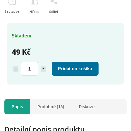
Zeptat se
Hlídat
Sdílet
Skladem
49 Kč
Přidat do košíku
Popis
Podobné (15)
Diskuze
Detailní popis produktu