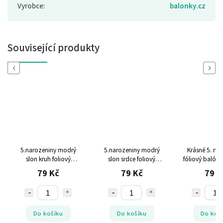
Vyrobce
:
balonky.cz
Související produkty
Previous
Next
5.narozeniny modrý
5.narozeniny modrý
Krásné 5. na
slon kruh foliový
slon srdce foliový
fóliový balón
balónek
balónek
pro klu
79 Kč
79 Kč
79 K
Do košíku
Do košíku
Do koš