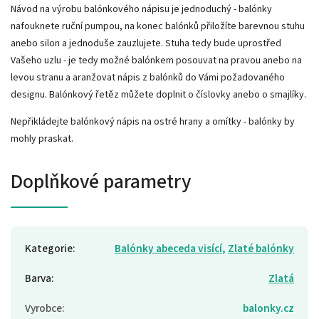
Návod na výrobu balónkového nápisu je jednoduchý - balónky
nafouknete ruční pumpou, na konec balónků přiložíte barevnou stuhu
anebo silon a jednoduše zauzlujete. Stuha tedy bude uprostřed
Vašeho uzlu - je tedy možné balónkem posouvat na pravou anebo na
levou stranu a aranžovat nápis z balónků do Vámi požadovaného
designu. Balónkový řetěz můžete doplnit o číslovky anebo o smajlíky.
Nepřikládejte balónkový nápis na ostré hrany a omítky - balónky by
mohly praskat.
Doplňkové parametry
Kategorie
:
Balónky abeceda visící
,
Zlaté balónky
Barva
:
Zlatá
Vyrobce
:
balonky.cz