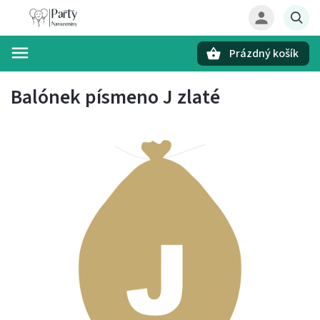
Prázdný košík
Hledat
Balónek písmeno J zlaté