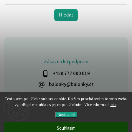
Hledat
Zákaznická podpora:
+420 777 000 019
balonky@balonky.cz
Tento web používá soubory cookie. Dalším procházením tohoto webu
vyjadřujete souhlas s jejich používáním. Více informací
zde
.
Copyright 2026
Party-narozeniny
. Všechna práva vyhrazena.
Nastavení
Upravit nastavení cookies
Vytvořil
Shoptet
| Design
Shoptak.cz
Souhlasím