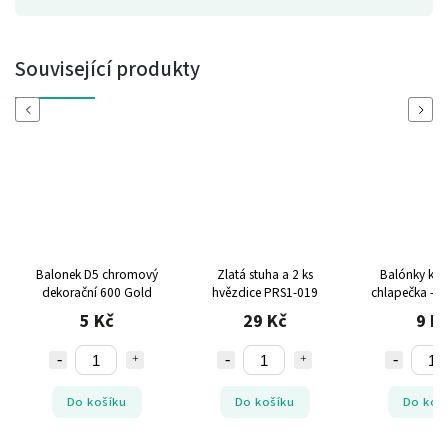
Související produkty
Previous
Next
Balonek D5 chromový
Zlatá stuha a 2 ks
Balónky k n
dekorační 600 Gold
hvězdice PRS1-019
chlapečka - Je 
5 Kč
29 Kč
9 K
Do košíku
Do košíku
Do koš