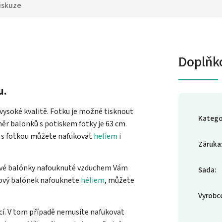
iskuze
Doplňk
u.
 vysoké kvalitě. Fotku je možné tisknout
Katego
ůměr balonků s potiskem fotky je 63 cm.
ky s fotkou můžete nafukovat
heliem
i
Záruka
liové balónky nafouknuté vzduchem Vám
Sada
:
liový balónek nafouknete
héliem
, můžete
Vyrobc
ící. V tom případě nemusíte nafukovat