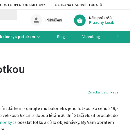
ODSTOUPENÍ OD SMLOUVY
OCHRANA OSOBNÍCH ÚDAJŮ
OCHODNÍ 
Nákupní košík
Přihlášení
Prázdný košík
balónky s potiskem
Blog
Videoblog
Recep
otkou
Značka:
balonky.cz
ním dárkem - darujte mu balónek s jeho fotkou. Za cenu 249,-
velikosti 63 cm s dobou létání 30 dní. Stačí vložit produkt do
lonky.cz
odeslat fotku a číslo objednávky. My Vám obratem
ní.