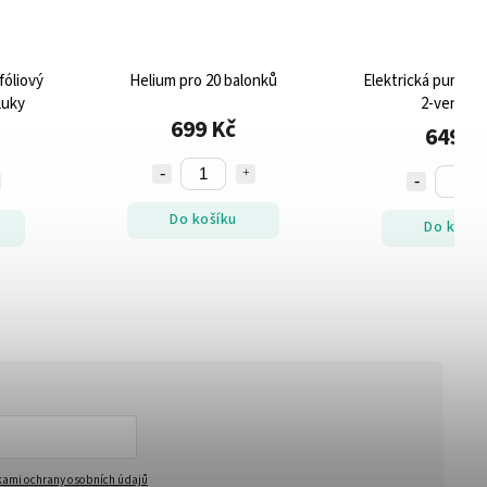
fóliový
Helium pro 20 balonků
Elektrická pumpa 
luky
2-ventilo
699 Kč
649 K
Do košíku
Do košík
ami ochrany osobních údajů