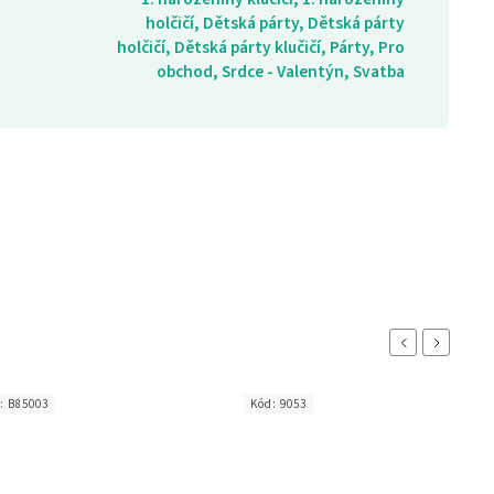
holčičí, Dětská párty, Dětská párty
holčičí, Dětská párty klučičí, Párty, Pro
obchod, Srdce - Valentýn, Svatba
Previous
Next
d:
B85003
Kód:
9053
K