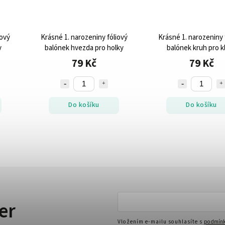
iový
Krásné 1. narozeniny fóliový
Krásné 1. narozeniny 
y
balónek hvezda pro holky
balónek kruh pro k
79 Kč
79 Kč
Do košíku
Do košíku
er
Vložením e-mailu souhlasíte s
podmínk