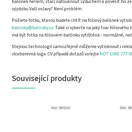
balonek heliem, stačí nafouknout vzduchem a pověsit ho ze
výzdobu Vaší oslavy? Není problém.
Pošlete fotku, kterou budete chtít na fóliový balónek vytisk
balonky@balonky.cz.
Také si vyberte na jaký tvar fóliového 
má být fotka na fóliovém balónku vytištěná - normálně, neb
Stejnou technologií samozřejmě můžeme vytisknout i rekla
vícebarevná loga. CV případě dotazů volejte
HOT LINE 777 0
Související produkty
6
Kód:
B85016
Kód:
B8