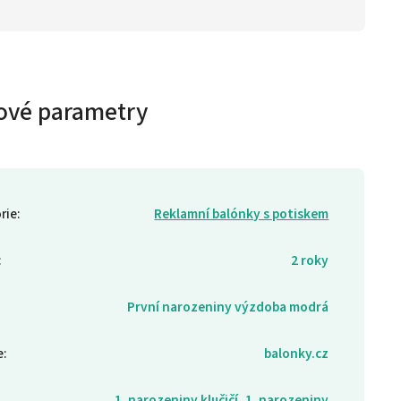
ové parametry
rie
:
Reklamní balónky s potiskem
:
2 roky
První narozeniny výzdoba modrá
e
:
balonky.cz
1. narozeniny klučičí, 1. narozeniny