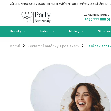
VŠECHNY PRODUKTY JSOU SKLADEM. VYŘÍZENÉ OBJEDNÁVKY ODESÍLÁME DO 2
Zákaznická podpor
+420 777 000 01
Balónky
Helium
Motivy
Stolován
Domů
Reklamní balónky s potiskem
Balónek s fot
/
/