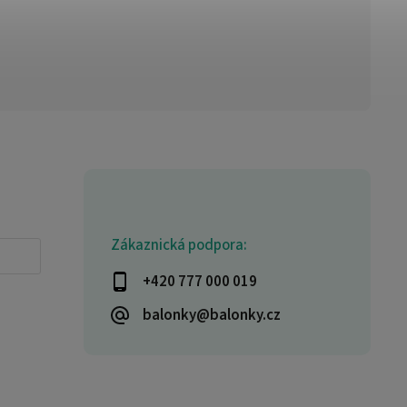
Zákaznická podpora:
+420 777 000 019
balonky@balonky.cz