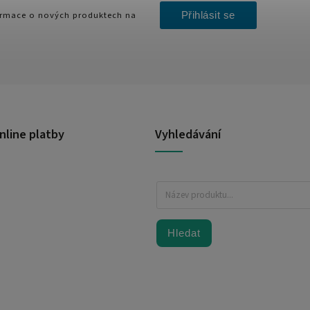
Přihlásit se
formace o nových produktech na
nline platby
Vyhledávání
Hledat