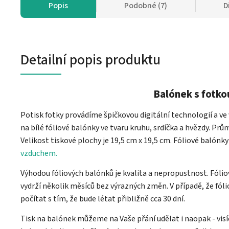
Popis
Podobné (7)
D
Detailní popis produktu
Balónek s fotko
Potisk fotky provádíme špičkovou digitální technologií a ve
na bílé fóliové balónky ve tvaru kruhu, srdíčka a hvězdy. Pr
Velikost tiskové plochy je 19,5 cm x 19,5 cm. Fóliové balón
vzduchem.
Výhodou fóliových balónků je kvalita a nepropustnost. Fó
vydrží několik měsíců bez výrazných změn. V případě, že fó
počítat s tím, že bude létat přibližně cca 30 dní.
Tisk na balónek můžeme na Vaše přání udělat i naopak - vis