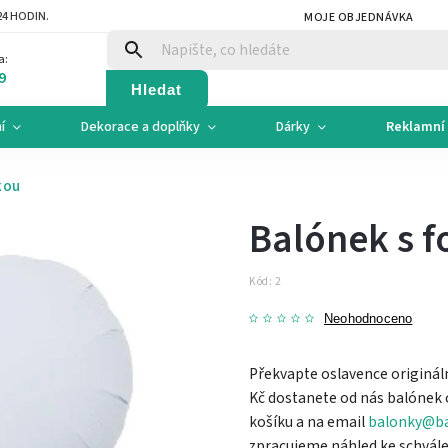
4 HODIN.
MOJE OBJEDNÁVKA
a:
9
Hledat
í
Dekorace a doplňky
Dárky
Reklamní 
kou
Balónek s f
Kód:
2
Neohodnoceno
Překvapte oslavence originál
Kč dostanete od nás balónek o 
košíku a na email
balonky@ba
zpracujeme náhled ke schvále