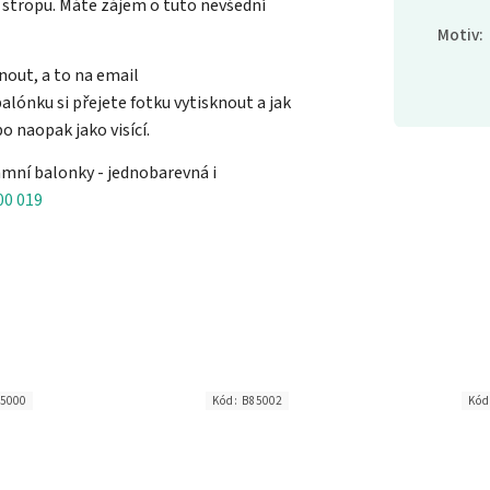
 stropu. Máte zájem o tuto nevšední
Motiv
:
nout, a to na email
balónku si přejete fotku vytisknout a jak
o naopak jako visící.
mní balonky - jednobarevná i
00 019
5000
Kód:
B85002
Kó