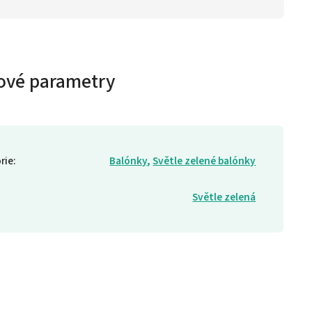
ové parametry
rie
:
Balónky
,
Světle zelené balónky
Světle zelená