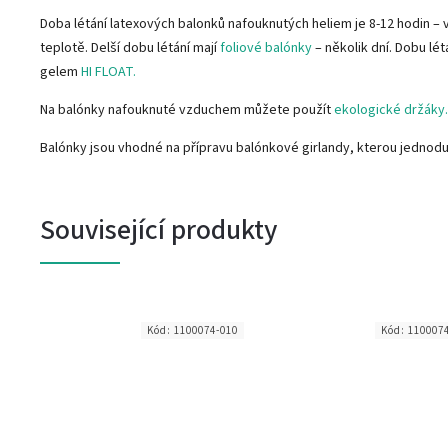
Doba létání latexových balonků nafouknutých heliem je 8-12 hodin – v
teplotě. Delší dobu létání mají
foliové balónky
– několik dní. Dobu lé
gelem
HI FLOAT.
Na balónky nafouknuté vzduchem můžete použít
ekologické držáky.
Balónky jsou vhodné na přípravu balónkové girlandy, kterou jednod
Související produkty
4
Kód:
1100074-010
Kód:
110007