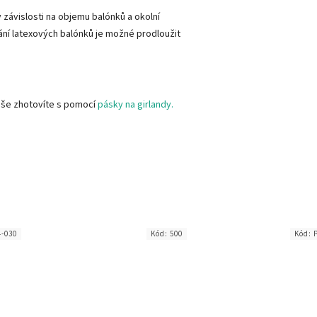
 závislosti na objemu balónků a okolní
tání latexových balónků je možné prodloužit
uše zhotovíte s pomocí
pásky na girlandy.
4-030
Kód:
500
Kód: