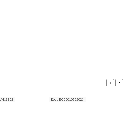
Previous
Next
PA418852
Kód:
BO55010525023