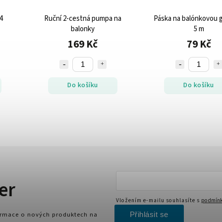
4
Ruční 2-cestná pumpa na
Páska na balónkovou g
balonky
5 m
169 Kč
79 Kč
Do košíku
Do košíku
er
Vložením e-mailu souhlasíte s
podmínk
Přihlásit se
formace o nových produktech na