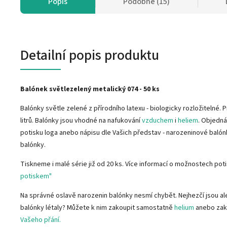
Popis
Podobné (15)
Detailní popis produktu
Balónek světlezelený metalický 074 - 50 ks
Balónky světle zelené z přírodního latexu - biologicky rozložitelné.
litrů. Balónky jsou vhodné na nafukování
vzduchem
i
heliem
. Objedná
potisku loga anebo nápisu dle Vašich představ - narozeninové baló
balónky.
Tiskneme i malé série již od 20 ks. Více informací o možnostech pot
potiskem"
Na správné oslavě narozenin balónky nesmí chybět. Nejhezčí jsou ale
balónky létaly? Můžete k nim zakoupit samostatně
helium
anebo zak
Vašeho přání.