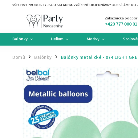
VŠECHNY PRODUKTY JSOU SKLADEM. VYŘÍZENÉ OBJEDNÁVKY ODESÍLÁME DO 2
Zákaznická podpor
+420 777 000 01
Balónky
Helium
Motivy
Stolová
Domů
Balónky
Balónky metalické - 074 LIGHT GRE
/
/