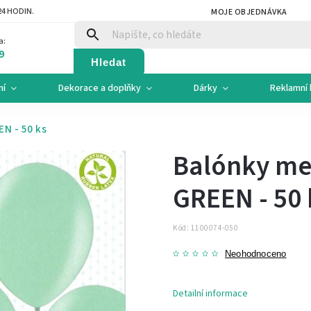
4 HODIN.
MOJE OBJEDNÁVKA
a:
9
Hledat
ní
Dekorace a doplňky
Dárky
Reklamní 
EN - 50 ks
Balónky met
GREEN - 50 
Kód:
1100074-050
Neohodnoceno
Detailní informace