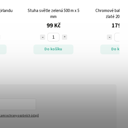
irlandu
Stuha světle zelená 500 m x 5
Chromové balónky 
mm
zlaté 20 ks 
99 Kč
179 K
Do košíku
Do košík
ami ochrany osobních údajů