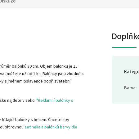
Diskuze
Doplňk
 Průměr balónků 30 cm. Objem balonku je 15
Katego
vat můžete už od 1 ks. Balónky jsou vhodné k
nky s jménem oslavence popř. svatební
Barva
:
isku najdete v sekci
"Reklamní balónky s
 létající balónky s heliem. Chcete aby
oupit rovnou
set helia a balónků barvy dle