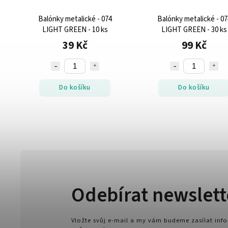
Balónky metalické - 074
Balónky metalické - 07
LIGHT GREEN - 10 ks
LIGHT GREEN - 30 ks
39 Kč
99 Kč
Do košíku
Do košíku
Odebírat newslett
Vložte svůj e-mail a my vám budeme zasílat in