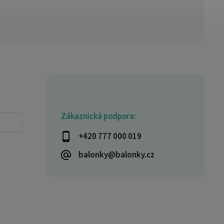
Zákaznická podpora:
+420 777 000 019
balonky@balonky.cz