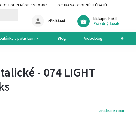
ODSTOUPENÍ OD SMLOUVY
OCHRANA OSOBNÍCH ÚDAJŮ
OCHODNÍ 
Nákupní košík
Přihlášení
Prázdný košík
balónky s potiskem
Blog
Videoblog
Recept
alické - 074 LIGHT
ks
Značka:
Belbal