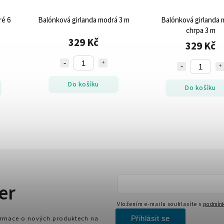
ré 6
Balónková girlanda modrá 3 m
Balónková girlanda 
chrpa 3 m
329 Kč
329 Kč
Do košíku
Do košíku
er
Vložením e-mailu souhlasíte s
podmínk
Přihlásit se
formace o nových produktech na