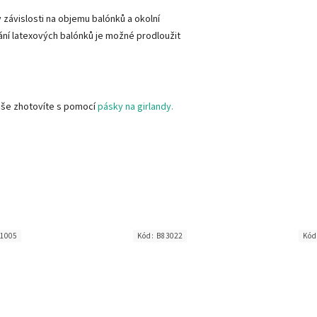
 závislosti na objemu balónků a okolní
tání latexových balónků je možné prodloužit
uše zhotovíte s pomocí
pásky na girlandy.
1005
Kód:
B83022
Kó