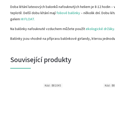
Doba létání latexových balonků nafouknutých heliem je 8-12 hodin – v
teplotě. Delší dobu létání mají
foliové balónky
– několik dní. Dobu lé
gelem
HI FLOAT.
Na balónky nafouknuté vzduchem můžete použít
ekologické držáky.
Balónky jsou vhodné na přípravu balónkové girlandy, kterou jednod
Související produkty
3
Kód:
B81045
Kód:
B8