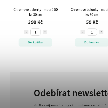
0
Chromové balónky - modré 50
Chromové balónky - mod
ks 30 cm
ks 30 cm
399 Kč
59 Kč
Do košíku
Do košíku
Odebírat newslett
Vložte svůj e-mail a my vám budeme zasílat in