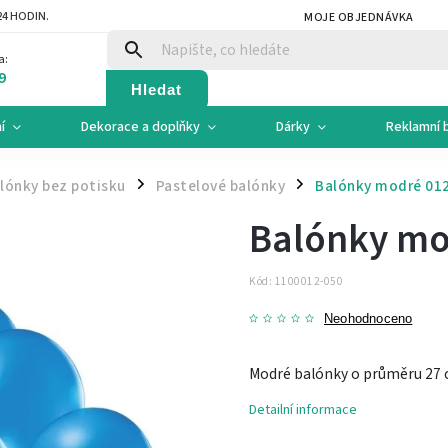
4 HODIN.
MOJE OBJEDNÁVKA
a:
9
Hledat
í
Dekorace a doplňky
Dárky
Reklamní 
lónky bez potisku
Pastelové balónky
Balónky modré 012
/
/
Balónky mod
Kód:
1100012-050
Neohodnoceno
Modré balónky o průměru 27 c
Detailní informace