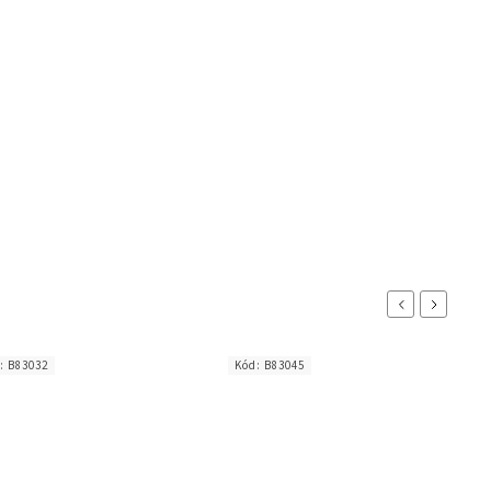
Previous
Next
d:
B83032
Kód:
B83045