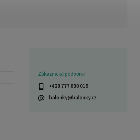
Zákaznická podpora:
+420 777 000 019
balonky@balonky.cz