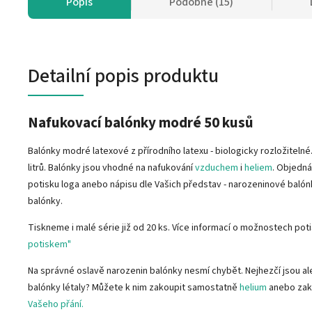
Popis
Podobné (15)
Detailní popis produktu
Nafukovací balónky modré 50 kusů
Balónky modré latexové z přírodního latexu - biologicky rozložiteln
litrů. Balónky jsou vhodné na nafukování
vzduchem
i
heliem
. Objedná
potisku loga anebo nápisu dle Vašich představ - narozeninové baló
balónky.
Tiskneme i malé série již od 20 ks. Více informací o možnostech pot
potiskem"
Na správné oslavě narozenin balónky nesmí chybět. Nejhezčí jsou ale
balónky létaly? Můžete k nim zakoupit samostatně
helium
anebo zak
Vašeho přání.