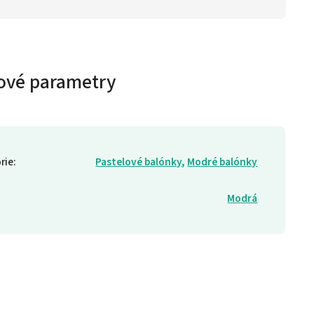
ové parametry
rie
:
Pastelové balónky
,
Modré balónky
Modrá