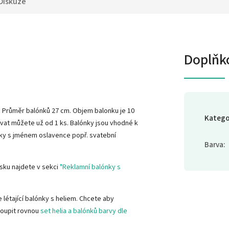
Diskuze
Doplňk
é. Průměr balónků 27 cm. Objem balonku je 10
Katego
vat můžete už od 1 ks. Balónky jsou vhodné k
nky s jménem oslavence popř. svatební
Barva
:
isku najdete v sekci
"Reklamní balónky s
 létající balónky s heliem. Chcete aby
oupit rovnou
set helia a balónků barvy dle