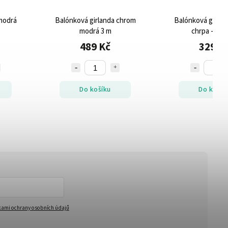
modrá
Balónková girlanda chrom
Balónková girlan
modrá 3 m
chrpa - bílá
489 Kč
329 K
Do košíku
Do košík
ami ochrany osobních údajů