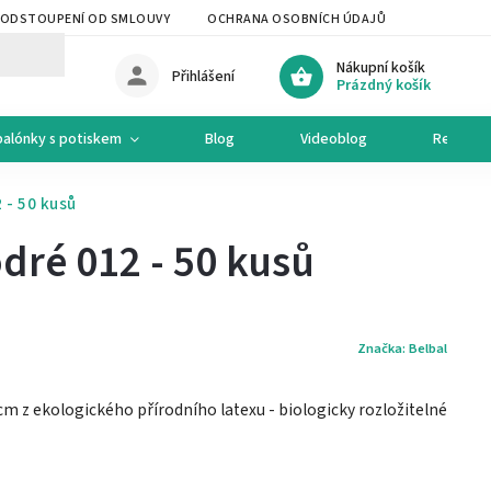
ODSTOUPENÍ OD SMLOUVY
OCHRANA OSOBNÍCH ÚDAJŮ
OCHODNÍ 
Nákupní košík
Přihlášení
Prázdný košík
balónky s potiskem
Blog
Videoblog
Recepty
 - 50 kusů
ré 012 - 50 kusů
Značka:
Belbal
m z ekologického přírodního latexu - biologicky rozložitelné