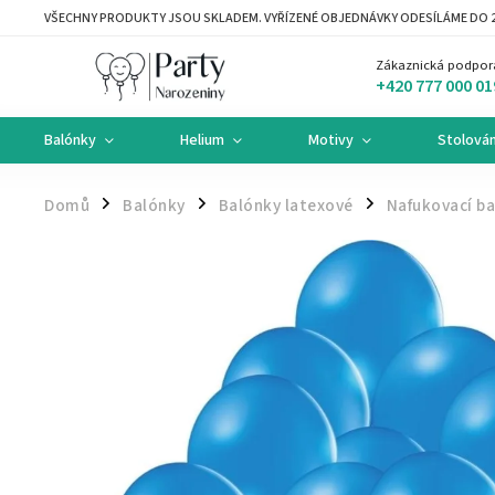
VŠECHNY PRODUKTY JSOU SKLADEM. VYŘÍZENÉ OBJEDNÁVKY ODESÍLÁME DO 2
Zákaznická podpor
+420 777 000 01
Balónky
Helium
Motivy
Stolován
Domů
Balónky
Balónky latexové
Nafukovací ba
/
/
/