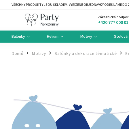
VŠECHNY PRODUKTY JSOU SKLADEM. VYŘÍZENÉ OBJEDNÁVKY ODESÍLÁME DO 2
Zákaznická podpor
+420 777 000 01
Balónky
Helium
Motivy
Stolován
Domů
Motivy
Balónky a dekorace tématické
E
/
/
/