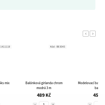
Previous
Next
:
1411118
Kód:
B83045
5ks mix
Balónková girlanda chrom
Modelovací balónky
modrá 3 m
barev
489 Kč
45 Kč