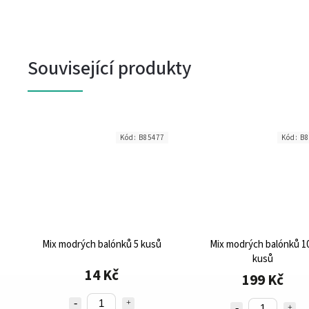
Související produkty
8
Kód:
B85477
Kód:
B8
ů
Mix modrých balónků 5 kusů
Mix modrých balónků 1
kusů
14 Kč
199 Kč