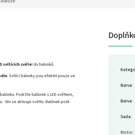
Diskuze
Doplňk
D svítících světe
l do balonků.
Katego
odin
. Svítící balonky jsou efektní pouze ve
Barva
:
 balónku. Podržte balónek s LED světlem,
Barva
:
 - tím se aktivuje světlo. Balónek poté
Sada
:
Motiv
: