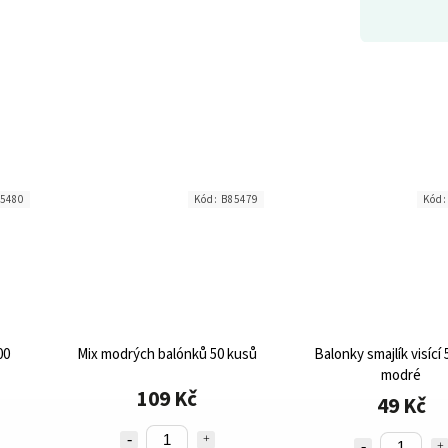
5480
Kód:
B85479
Kód
00
Mix modrých balónků 50 kusů
Balonky smajlík visící 
modré
109 Kč
49 Kč