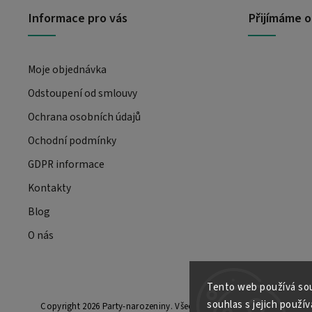
Informace pro vás
Přijímáme o
Moje objednávka
Odstoupení od smlouvy
Ochrana osobních údajů
Ochodní podmínky
GDPR informace
Kontakty
Blog
O nás
Tento web používá sou
souhlas s jejich použí
Copyright 2026
Party-narozeniny
. Všechna práva vyhrazena.