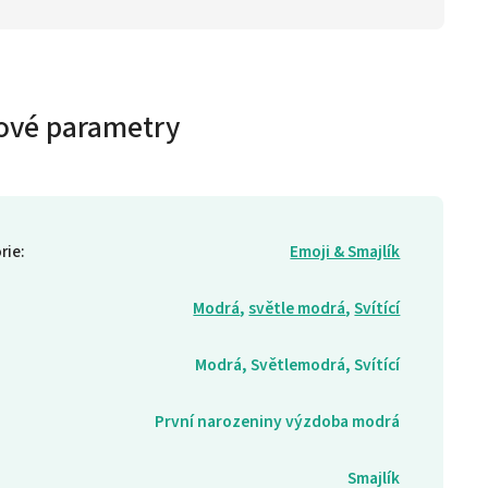
ové parametry
rie
:
Emoji & Smajlík
Modrá
,
světle modrá
,
Svítící
Modrá, Světlemodrá, Svítící
První narozeniny výzdoba modrá
Smajlík