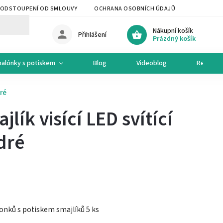
ODSTOUPENÍ OD SMLOUVY
OCHRANA OSOBNÍCH ÚDAJŮ
OCHODNÍ 
Nákupní košík
Přihlášení
Prázdný košík
balónky s potiskem
Blog
Videoblog
Recepty
ré
lík visící LED svítící
dré
onků s potiskem smajlíků 5 ks