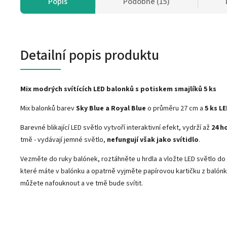
Popis
Podobné (15)
Detailní popis produktu
Mix modrých svítících LED balonků s potiskem smajlíků 5 ks
Mix balonků barev
Sky Blue a Royal Blue
o průměru 27 cm a
5 ks LE
Barevné blikající LED světlo vytvoří interaktivní efekt, vydrží až
24 h
tmě - vydávají jemné světlo,
nefungují však jako svítidlo
.
Vezměte do ruky balónek, roztáhněte u hrdla a vložte LED světlo do
které máte v balónku a opatrně vyjměte papírovou kartičku z balónku
můžete nafouknout a ve tmě bude svítit.