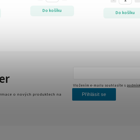
Do košíku
Do košíku
er
Vložením e-mailu souhlasíte s
podmínk
Přihlásit se
formace o nových produktech na