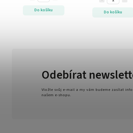
Do košíku
Do košíku
Odebírat newslett
Vložte svůj e-mail a my vám budeme zasílat in
našem e-shopu.