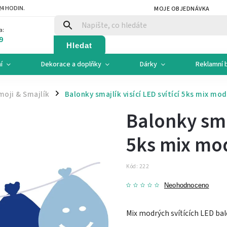
4 HODIN.
MOJE OBJEDNÁVKA
a:
9
Hledat
í
Dekorace a doplňky
Dárky
Reklamní 
moji & Smajlík
Balonky smajlík visící LED svítící 5ks mix mod
/
Balonky smaj
5ks mix mo
Kód:
222
Neohodnoceno
Mix modrých svítících LED bal