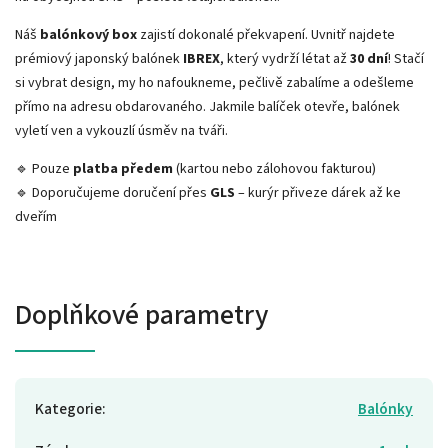
Náš
balónkový box
zajistí dokonalé překvapení. Uvnitř najdete
prémiový japonský balónek
IBREX
, který vydrží létat až
30 dní
! Stačí
si vybrat design, my ho nafoukneme, pečlivě zabalíme a odešleme
přímo na adresu obdarovaného. Jakmile balíček otevře, balónek
vyletí ven a vykouzlí úsměv na tváři.
🔹 Pouze
platba předem
(kartou nebo zálohovou fakturou)
🔹 Doporučujeme doručení přes
GLS
– kurýr přiveze dárek až ke
dveřím
Doplňkové parametry
Kategorie
:
Balónky