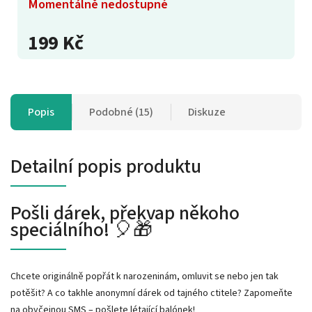
Momentálně nedostupné
199 Kč
Popis
Podobné (15)
Diskuze
Detailní popis produktu
Pošli dárek, překvap někoho
speciálního! 🎈🎁
Chcete originálně popřát k narozeninám, omluvit se nebo jen tak
potěšit? A co takhle anonymní dárek od tajného ctitele? Zapomeňte
na obyčejnou SMS – pošlete létající balónek!