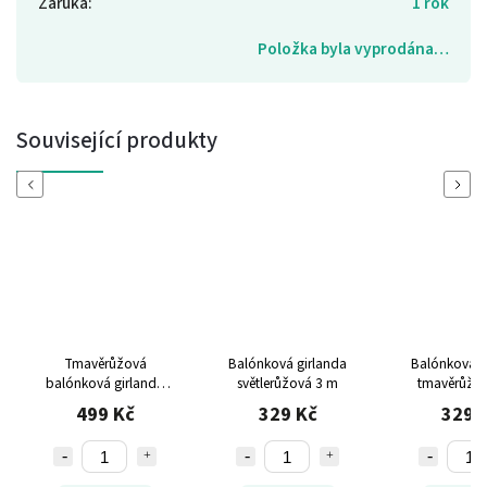
Záruka
:
1 rok
Položka byla vyprodána…
Související produkty
Previous
Next
Tmavěrůžová
Balónková girlanda
Balónková g
balónková girlanda
světlerůžová 3 m
tmavěrůžo
rustikální
499 Kč
329 Kč
329 