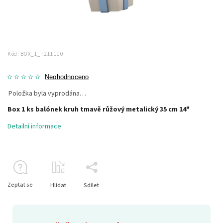
Kód:
BOX_1_T211110
Neohodnoceno
Položka byla vyprodána…
Box 1 ks balónek kruh tmavě růžový metalický 35 cm 14"
Detailní informace
Zeptat se
Hlídat
Sdílet