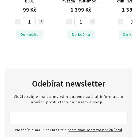
BLUE
hvězda + světlemodré
kruh +světl
balónky KRÁSNÉ
balónky K
99 Kč
1 399 Kč
1 399
NAROZENINY
NAROZEN
Do košíku
Do košíku
Do koš
Odebírat newsletter
Vložte svůj e-mail a my vám budeme zasílat informace o
nových produktech na našem e-shopu.
Vložením e-mailu souhlasíte s
podmínkami ochrany osobních údajů