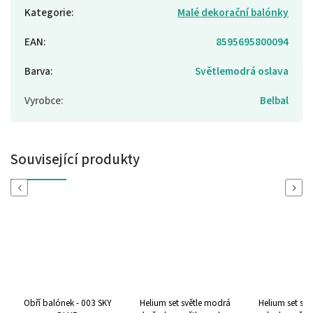
Kategorie
:
Malé dekorační balónky
EAN
:
8595695800094
Barva
:
Světlemodrá oslava
Vyrobce
:
Belbal
Související produkty
Previous
Next
Obří balónek - 003 SKY
Helium set světle modrá
Helium set sv