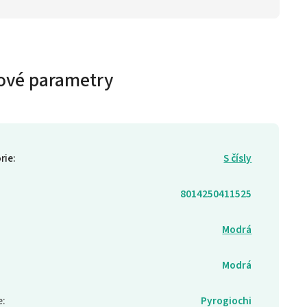
ové parametry
rie
:
S čísly
8014250411525
Modrá
Modrá
e
:
Pyrogiochi