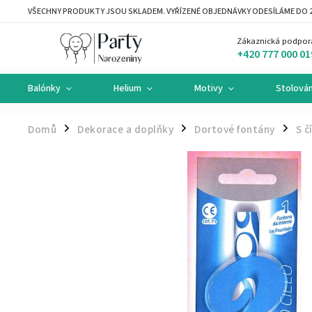
VŠECHNY PRODUKTY JSOU SKLADEM. VYŘÍZENÉ OBJEDNÁVKY ODESÍLÁME DO 2
Zákaznická podpor
+420 777 000 01
Balónky
Helium
Motivy
Stolován
Domů
Dekorace a doplňky
Dortové fontány
S č
/
/
/