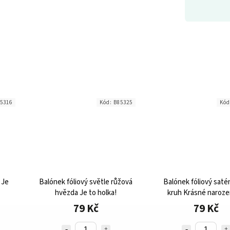
5316
Kód:
B85325
Kó
 Je
Balónek fóliový světle růžová
Balónek fóliový saté
hvězda Je to holka!
kruh Krásné naroze
79 Kč
79 Kč