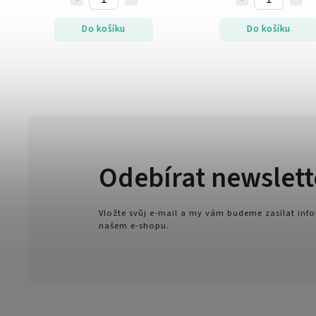
Do košíku
Do košíku
Odebírat newslett
Vložte svůj e-mail a my vám budeme zasílat in
našem e-shopu.