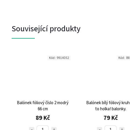
Související produkty
2
Kód:
9914052
Kód:
B8
v
Balónek fóliový číslo 2 modrý
Balónek bílý fóliový kruh
66 cm
to holka! balonky.
89 Kč
79 Kč