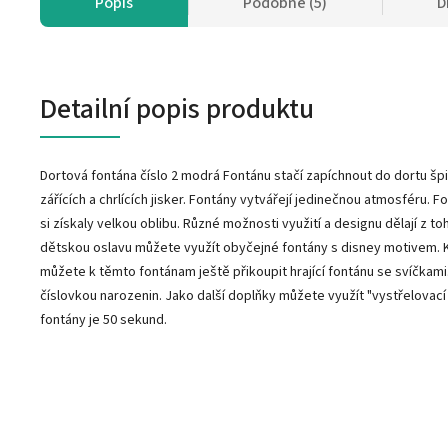
Popis
Podobné (5)
D
Detailní popis produktu
Dortová fontána číslo 2 modrá Fontánu stačí zapíchnout do dortu špič
zářících a chrlících jisker. Fontány vytvářejí jedinečnou atmosféru. 
si získaly velkou oblibu. Různé možnosti využití a designu dělají z 
dětskou oslavu můžete využít obyčejné fontány s disney motivem. Kdy
můžete k těmto fontánam ještě přikoupit hrající fontánu se svíčkami.
číslovkou narozenin. Jako další doplňky můžete využít "vystřelovací
fontány je 50 sekund.