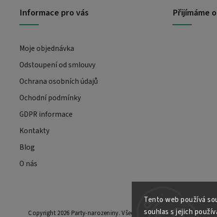
Informace pro vás
Přijímáme o
Moje objednávka
Odstoupení od smlouvy
Ochrana osobních údajů
Ochodní podmínky
GDPR informace
Kontakty
Blog
O nás
Tento web používá sou
souhlas s jejich použí
Copyright 2026
Party-narozeniny
. Všechna práva vyhrazena.