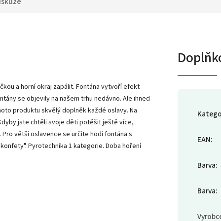
iskuze
Doplňk
kou a horní okraj zapálit. Fontána vytvoří efekt
Fontány se objevily na našem trhu nedávno. Ale ihned
tohoto produktu skvělý doplněk každé oslavy. Na
Katego
by jste chtěli svoje děti potěšit ještě více,
 Pro větší oslavence se určite hodí fontána s
EAN
:
 konfety". Pyrotechnika 1 kategorie. Doba hoření
Barva
:
Barva
:
Vyrobc