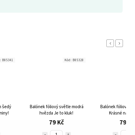
Previous
Next
d:
B85341
Kód:
B85328
n šedý
Balónek fóliový světle modrá
Balónek fóliový st
niny!
hvězda Je to kluk!
Krásné naroze
79 Kč
79 Kč