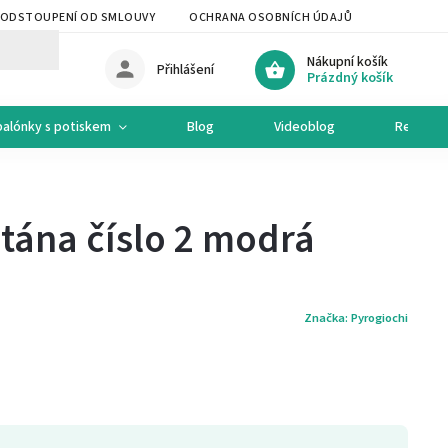
ODSTOUPENÍ OD SMLOUVY
OCHRANA OSOBNÍCH ÚDAJŮ
OCHODNÍ 
Nákupní košík
Přihlášení
Prázdný košík
balónky s potiskem
Blog
Videoblog
Recepty
tána číslo 2 modrá
Značka:
Pyrogiochi