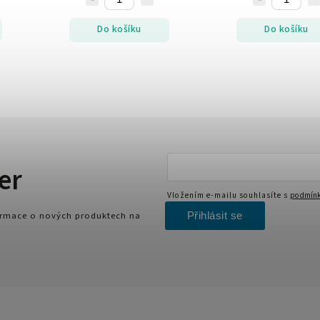
Do košíku
Do košíku
er
Vložením e-mailu souhlasíte s
podmínk
Přihlásit se
formace o nových produktech na