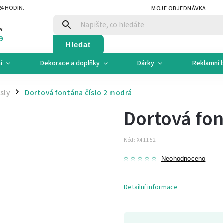
4 HODIN.
MOJE OBJEDNÁVKA
a:
9
Hledat
í
Dekorace a doplňky
Dárky
Reklamní 
ísly
Dortová fontána číslo 2 modrá
/
Dortová fon
Kód:
X41152
Neohodnoceno
Detailní informace