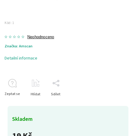
Kód:
1
Neohodnoceno
Značka:
Amscan
Detailní informace
Zeptat se
Hlídat
Sdílet
Skladem
19 Kč