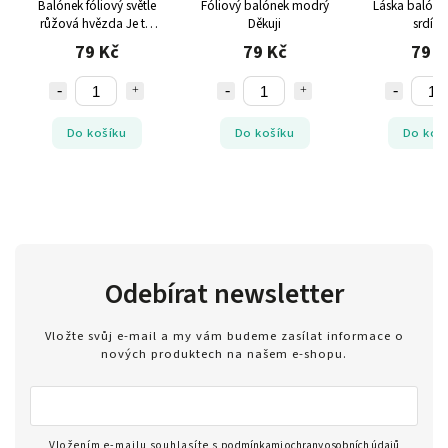
ový světle
Fóliový balónek modrý
Láska balónek fóliový
Fól
da Je to
Děkuji
srdíčko
s
a!
Kč
79 Kč
79 Kč
šíku
Do košíku
Do košíku
Odebírat newsletter
Vložte svůj e-mail a my vám budeme zasílat informace o
nových produktech na našem e-shopu.
Vložením e-mailu souhlasíte s
podmínkami ochrany osobních údajů