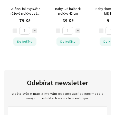
Balónek fóliový světle
Baby Girl balónek
Baby Shower
růžové srdíčko Je to
srdíčko 42 cm
bílý ho
holka!
79 Kč
69 Kč
9 K
Do košíku
Do košíku
Do koš
Odebírat newsletter
Vložte svůj e-mail a my vám budeme zasílat informace o
nových produktech na našem e-shopu.