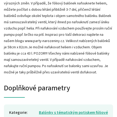
výrazných změn. V případě, že fóliový balónek nafouknete heliem,
můžete počítat s dobou létání přibližně 3-7 dní, přičemž létání
balónků ovlivňuje okolní teplota i objem samotného balónku. Balónek
má samouzavíratelný ventil, který ihned po nafouknutí zamezí úniku
vzduchu popř. helia. Při nafukování vzduchem používejte prosím ruční
pumpu popř. brčko na pití. Inspiraci pro Vaší dekoraci najdete na
našem blogu www.party-narozeniny.cz. Velikost nabízených balónků
je 58cm x 82cm.Je možné nafukovat heliem i vzduchem. Objem
balónku je cca 43 l. POZOR!!! Všechny námi nabízené fóliové balónky
mají samouzavíretelný ventil. V případě nafukování vzduchem,
nafukujte ruční pumpou. Po nafouknutí se balonky sami uzavřou. Je
možné je taky průběžně přes uzavíratelná ventil dofukovat.
Doplňkové parametry
Kategorie
:
Balónky s tématickým potiskem fóliové