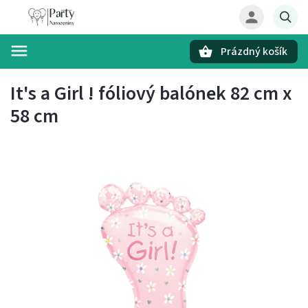
Prázdný košík
Hledat
It's a Girl ! fóliový balónek 82 cm x
58 cm