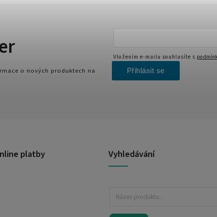
er
Vložením e-mailu souhlasíte s
podmínk
Přihlásit se
formace o nových produktech na
nline platby
Vyhledávání