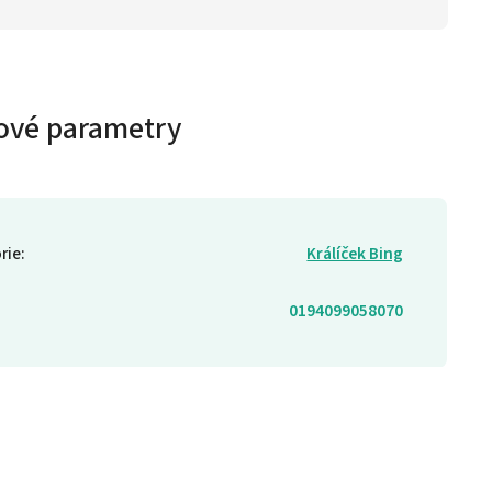
ové parametry
rie
:
Králíček Bing
0194099058070