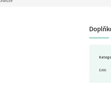
Diskuze
Doplňk
Katego
EAN
: