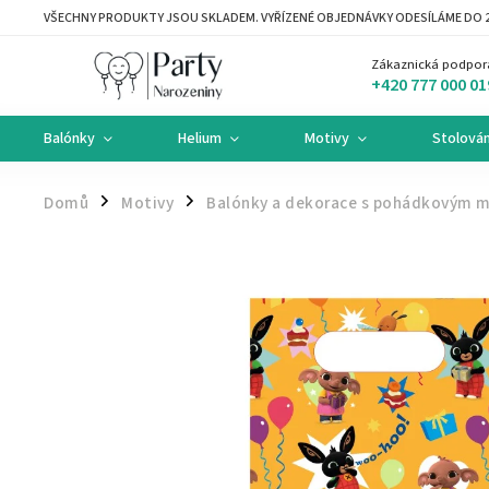
VŠECHNY PRODUKTY JSOU SKLADEM. VYŘÍZENÉ OBJEDNÁVKY ODESÍLÁME DO 2
Zákaznická podpor
+420 777 000 01
Balónky
Helium
Motivy
Stolován
Domů
Motivy
Balónky a dekorace s pohádkovým 
/
/