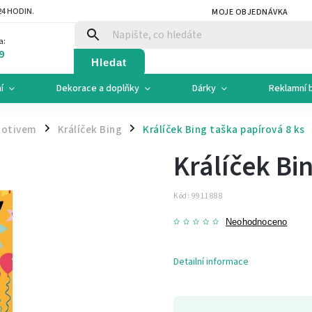
4 HODIN.
MOJE OBJEDNÁVKA
a:
9
Hledat
í
Dekorace a doplňky
Dárky
Reklamní 
motivem
Králíček Bing
Králíček Bing taška papírová 8 ks
/
/
Králíček Bi
Kód:
9911888
Neohodnoceno
Detailní informace