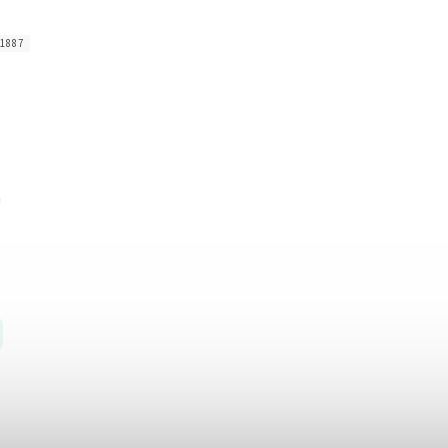
1887
á