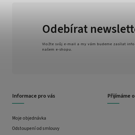
Odebírat newslett
Vložte svůj e-mail a my vám budeme zasílat in
našem e-shopu.
Informace pro vás
Přijímáme o
Moje objednávka
Odstoupení od smlouvy