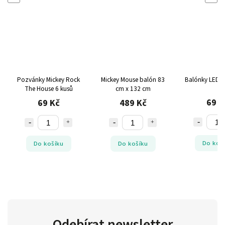
Pozvánky Mickey Rock
Mickey Mouse balón 83
Balónky LED M
The House 6 kusů
cm x 132 cm
69 K
69 Kč
489 Kč
Do koš
Do košíku
Do košíku
Odebírat newsletter