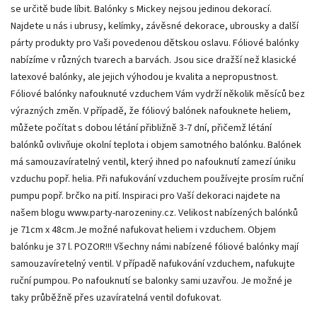
se určitě bude líbit. Balónky s Mickey nejsou jedinou dekorací.
Najdete u nás i ubrusy, kelímky, závěsné dekorace, ubrousky a další
párty produkty pro Vaši povedenou dětskou oslavu. Fóliové balónky
nabízíme v různých tvarech a barvách. Jsou sice dražší než klasické
latexové balónky, ale jejich výhodou je kvalita a nepropustnost.
Fóliové balónky nafouknuté vzduchem Vám vydrží několik měsíců bez
výrazných změn. V případě, že fóliový balónek nafouknete heliem,
můžete počítat s dobou létání přibližně 3-7 dní, přičemž létání
balónků ovlivňuje okolní teplota i objem samotného balónku. Balónek
má samouzavíratelný ventil, který ihned po nafouknutí zamezí úniku
vzduchu popř. helia. Při nafukování vzduchem používejte prosím ruční
pumpu popř. brčko na pití. Inspiraci pro Vaší dekoraci najdete na
našem blogu www.party-narozeniny.cz. Velikost nabízených balónků
je 71cm x 48cm.Je možné nafukovat heliem i vzduchem. Objem
balónku je 37 l. POZOR!!! Všechny námi nabízené fóliové balónky mají
samouzavíretelný ventil. V případě nafukování vzduchem, nafukujte
ruční pumpou. Po nafouknutí se balonky sami uzavřou. Je možné je
taky průběžně přes uzavíratelná ventil dofukovat.