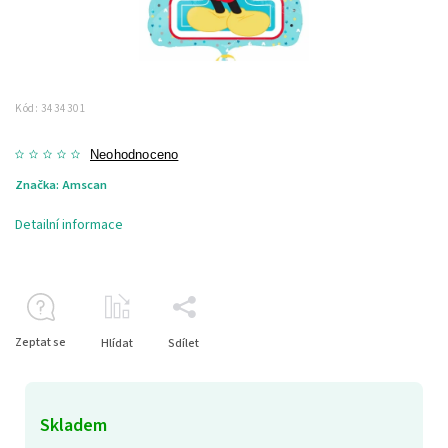
Kód:
3434301
Neohodnoceno
Značka:
Amscan
Detailní informace
Zeptat se
Hlídat
Sdílet
Skladem