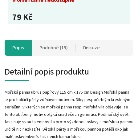
79 Kč
Popis
Podobné (15)
Diskuze
Detailní popis produktu
Mořská panna ubrus papírový 115 cm x 175 cm Design Mořská panna
je pro holčičí párty vděčným motivem. Díky nespočetným kresleným
seriálům, v kterých se mořská panna resp. mořská víla objevuje, se
tento oblíbený motiv dotýká snad všech generací. Podmořský svět
fascinuje svou tajemností a proto výzdobou oslavy s mořskou pannou
určitě nic nezkazíte. Dětská párty s mořskou pannou potěší oko jak
malé oslavenkyně, tak i jejich kamarádek.