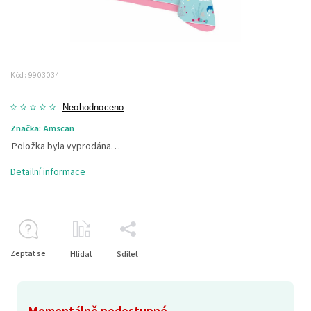
Kód:
9903034
Neohodnoceno
Značka:
Amscan
Položka byla vyprodána…
Detailní informace
Zeptat se
Hlídat
Sdílet
Momentálně nedostupné