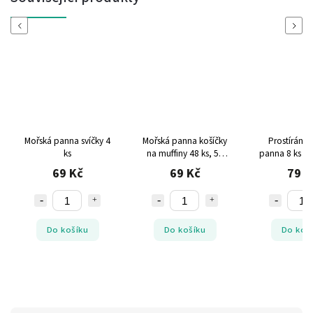
Previous
Next
Mořská panna svíčky 4
Mořská panna košíčky
Prostírání 
ks
na muffiny 48 ks, 50
panna 8 ks 30
mm x 25 mm
cm
69 Kč
69 Kč
79 K
Do košíku
Do košíku
Do koš