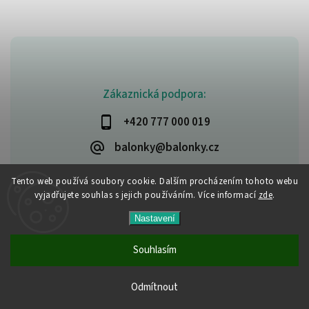
Zákaznická podpora:
+420 777 000 019
balonky@balonky.cz
Tento web používá soubory cookie. Dalším procházením tohoto webu
vyjadřujete souhlas s jejich používáním. Více informací
zde
.
Copyright 2026
Party-narozeniny
. Všechna práva vyhrazena.
Nastavení
Upravit nastavení cookies
Vytvořil
Shoptet
| Design
Shoptak.cz
Souhlasím
Všechny produkty jsou skladem. Vyřízené objednávky
Odmítnout
odesíláme do 24 hodin.