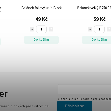
Balónek fóliový kruh Black
Balónek velký B250 02
É
49 Kč
59 Kč
Do košíku
Do košíku
er
Vložením e-mailu souhlasíte s
podmínk
Přihlásit se
formace o nových produktech na