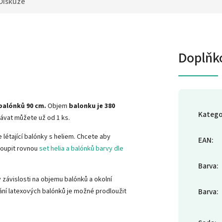
Diskuze
Doplňk
balónků 90 cm.
Objem
balonku je 380
Katego
návat můžete už od 1 ks.
 létající balónky s heliem. Chcete aby
EAN
:
oupit rovnou
set helia a balónků barvy dle
Barva
:
 závislosti na objemu balónků a okolní
tání latexových balónků je možné prodloužit
Barva
: