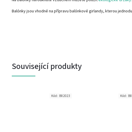
Balónky jsou vhodné na přípravu balónkové girlandy, kterou jednod
Související produkty
6
Kód:
B82023
Kód:
B8