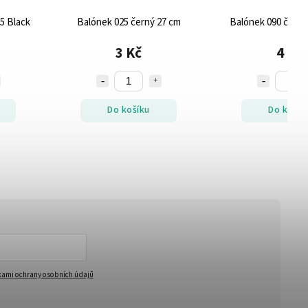
5 Black
Balónek 025 černý 27 cm
Balónek 090 černý
3 Kč
4 Kč
Do košíku
Do košík
ami ochrany osobních údajů