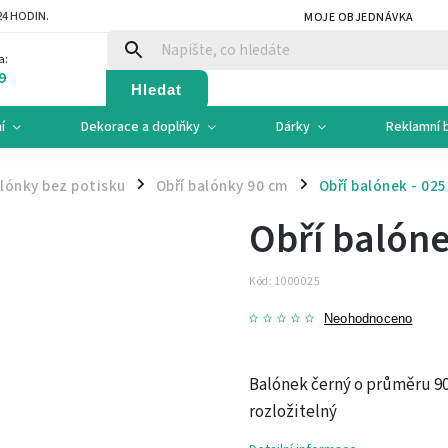
4 HODIN.
MOJE OBJEDNÁVKA
a:
9
Hledat
í
Dekorace a doplňky
Dárky
Reklamní 
lónky bez potisku
Obří balónky 90 cm
Obří balónek - 02
/
/
Obří balóne
Kód:
1000025
Neohodnoceno
Balónek černý o průměru 90
rozložitelný