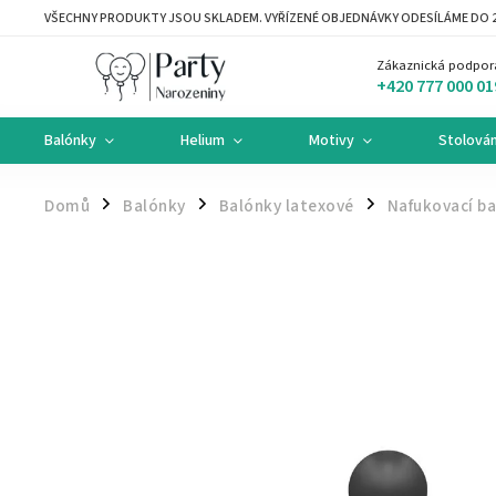
VŠECHNY PRODUKTY JSOU SKLADEM. VYŘÍZENÉ OBJEDNÁVKY ODESÍLÁME DO 2
Zákaznická podpor
+420 777 000 01
Balónky
Helium
Motivy
Stolován
Domů
Balónky
Balónky latexové
Nafukovací ba
/
/
/