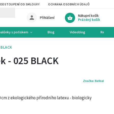
ODSTOUPENÍ OD SMLOUVY
OCHRANA OSOBNÍCH ÚDAJŮ
OCHODNÍ 
Nákupní košík
Přihlášení
Prázdný košík
balónky s potiskem
Blog
Videoblog
Recepty
5 BLACK
k - 025 BLACK
Značka:
Belbal
 cm z ekologického přírodního latexu - biologicky