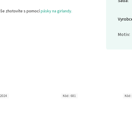
Sada
:
uše zhotovíte s pomocí
pásky na girlandy.
Vyrobc
Motiv
:
2024
Kód:
681
Kód