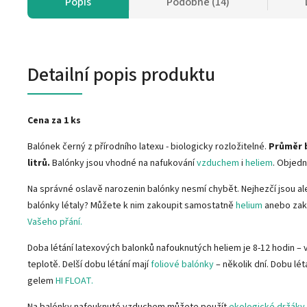
Popis
Podobné (14)
Detailní popis produktu
Cena za 1 ks
Balónek černý z přírodního latexu - biologicky rozložitelné.
Průměr 
litrů.
Balónky jsou vhodné na nafukování
vzduchem
i
heliem
. Objed
Na správné oslavě narozenin balónky nesmí chybět. Nejhezčí jsou ale
balónky létaly? Můžete k nim zakoupit samostatně
helium
anebo zak
Vašeho přání.
Doba létání latexových balonků nafouknutých heliem je 8-12 hodin – v
teplotě. Delší dobu létání mají
foliové balónky
– několik dní. Dobu lé
gelem
HI FLOAT.
Na balónky nafouknuté vzduchem můžete použít
ekologické držáky.