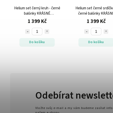
m
Helium set černý kruh - černé
Helium set černé srdíčko +
balónky KRÁSNÉ
černé balónky KRÁSN
NAROZENINY
NAROZENINY
1 399 Kč
1 399 Kč
Do košíku
Do košíku
Odebírat newslett
Vložte svůj e-mail a my vám budeme zasílat in
našem e-shopu.