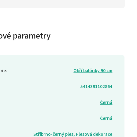
ové parametry
rie
:
Obří balónky 90 cm
5414391102864
Černá
Černá
Stříbrno-černý ples, Plesová dekorace