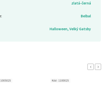
zlatá-černá
e
:
Belbal
Halloween, Velký Gatsby
Previous
Next
:
1005025
Kód:
1100025