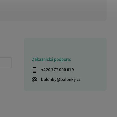
Zákaznická podpora:
+420 777 000 019
balonky@balonky.cz