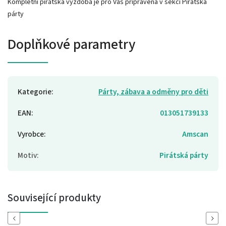
Kompletní pirátská výzdoba je pro Vás připravená v sekci Pirátská
párty
Doplňkové parametry
Kategorie
:
Párty, zábava a odměny pro děti
EAN
:
013051739133
Vyrobce
:
Amscan
Motiv
:
Pirátská párty
Související produkty
Previous
Next