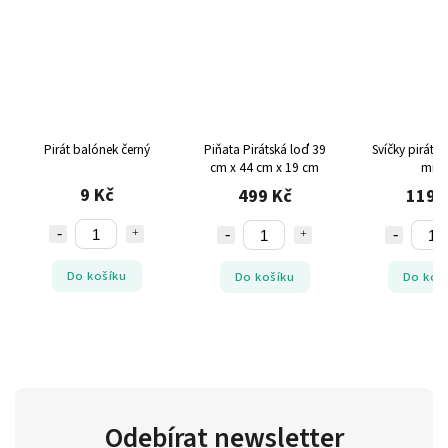
Pirát balónek černý
Piňata Pirátská loď 39
Svíčky pirát 
cm x 44 cm x 19 cm
mini
9 Kč
499 Kč
119 
Do košíku
Do košíku
Do koš
Odebírat newsletter