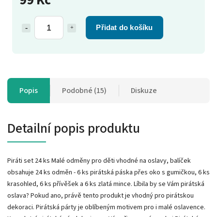
Přidat do košíku
Popis
Podobné (15)
Diskuze
Detailní popis produktu
Piráti set 24 ks Malé odměny pro děti vhodné na oslavy, balíček
obsahuje 24 ks odměn - 6 ks pirátská páska přes oko s gumičkou, 6 ks
krasohled, 6 ks přívěšek a 6 ks zlatá mince. Líbila by se Vám pirátská
oslava? Pokud ano, právě tento produkt je vhodný pro pirátskou
dekoraci. Pirátská párty je oblíbeným motivem pro i malé oslavence.