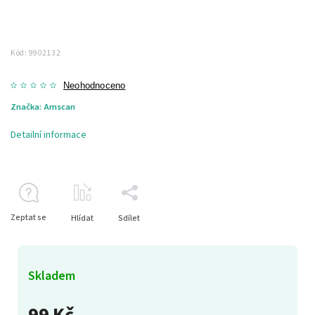
Kód:
9902132
Neohodnoceno
Značka:
Amscan
Detailní informace
Zeptat se
Hlídat
Sdílet
Skladem
99 Kč