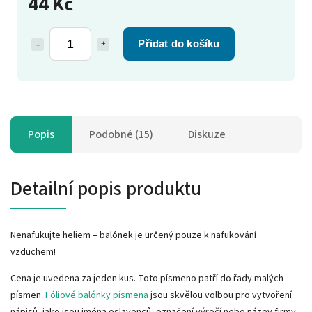
44 Kč
Přidat do košíku
Popis
Podobné (15)
Diskuze
Detailní popis produktu
Nenafukujte heliem – balónek je určený pouze k nafukování
vzduchem!
Cena je uvedena za jeden kus. Toto písmeno patří do řady malých
písmen.
Fóliové balónky písmena
jsou skvělou volbou pro vytvoření
nápisů, jako jsou jména oslavenců, označení výročí nebo název firmy.