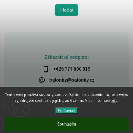
Hledat
Zákaznická podpora:
+420 777 000 019
balonky@balonky.cz
Tento web používá soubory cookie. Dalším procházením tohoto webu
vyjadřujete souhlas s jejich používáním. Více informací
zde
.
Copyright 2026
Party-narozeniny
. Všechna práva vyhrazena.
Nastavení
Upravit nastavení cookies
Vytvořil
Shoptet
| Design
Shoptak.cz
Souhlasím