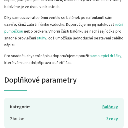
Nabízíme je ve dvou velikostech.
Díky samouzavíratelnému ventilu se balónek po nafouknutí sám
uzavře, čímž zabrání úniku vzduchu. Doporučujeme jej nafukovat
ruční
pumpičkou
nebo brčkem. V horní části balónku se nacházejí očka pro
snadné provlečení
stuhy
, což umožňuje jednoduché sestavení celého
nápisu.
Pro snadné uchycení nápisu doporučujeme použít
samolepicí držáky
,
které vám usnadní přípravu a ušetří čas.
Doplňkové parametry
Kategorie
:
Balónky
Záruka
:
2 roky