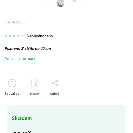
Kód:
9909633
Neohodnoceno
Písmeno Z stříbrné 40 cm
Detailní informace
Zeptat se
Hlídat
Sdílet
Skladem