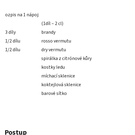
ozpis na 1 nápoj:
(1díl – 2 cl)
3 díly
brandy
1/2 dílu
rosso vermutu
1/2 dílu
dry vermutu
spirálka z citrónové kůry
kostky ledu
míchací sklenice
koktejlová sklenice
barové sítko
Postup