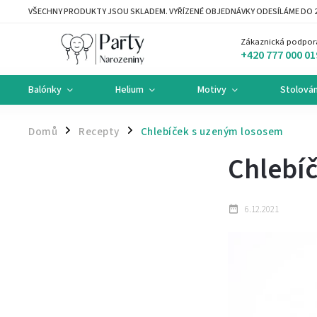
VŠECHNY PRODUKTY JSOU SKLADEM. VYŘÍZENÉ OBJEDNÁVKY ODESÍLÁME DO 2
Zákaznická podpor
+420 777 000 01
Balónky
Helium
Motivy
Stolován
Domů
Recepty
Chlebíček s uzeným lososem
/
/
Chlebí
6.12.2021