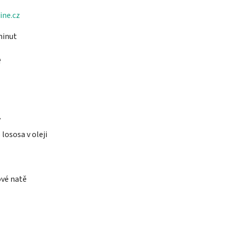
ine.cz
minut
e
y
lososa v oleji
ové natě