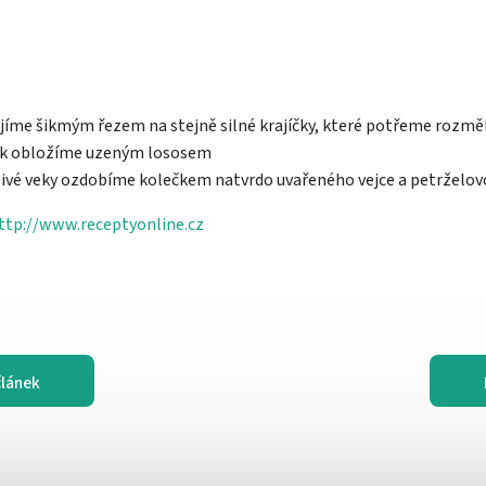
rájíme šikmým řezem na stejně silné krajíčky, které potřeme roz
pak obložíme uzeným lososem
livé veky ozdobíme kolečkem natvrdo uvařeného vejce a petrželovo
ttp://www.receptyonline.cz
článek