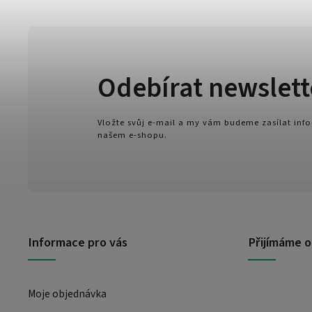
Odebírat newslett
Vložte svůj e-mail a my vám budeme zasílat in
našem e-shopu.
Informace pro vás
Přijímáme o
Moje objednávka