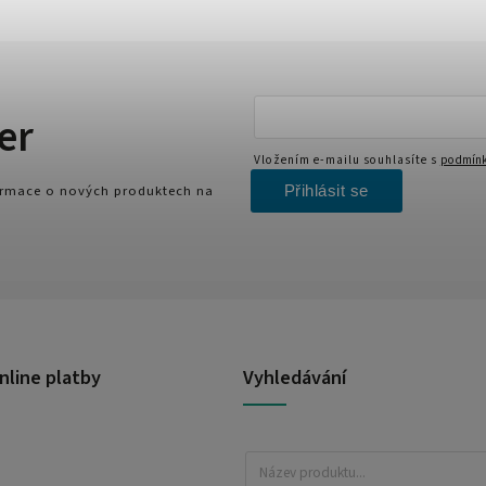
er
Vložením e-mailu souhlasíte s
podmínk
Přihlásit se
formace o nových produktech na
nline platby
Vyhledávání