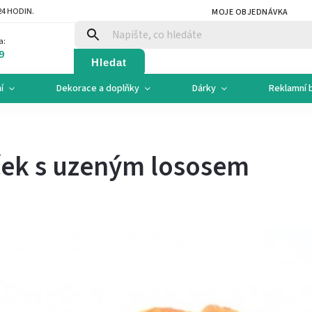
4 HODIN.
MOJE OBJEDNÁVKA
a:
9
Hledat
í
Dekorace a doplňky
Dárky
Reklamní 
ček s uzeným lososem