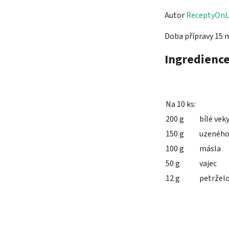
Autor
ReceptyOnL
Doba přípravy 15 
Ingredienc
Na 10 ks:
200 g
bílé vek
150 g
uzeného 
100 g
másla
50 g
vajec
12 g
petržel