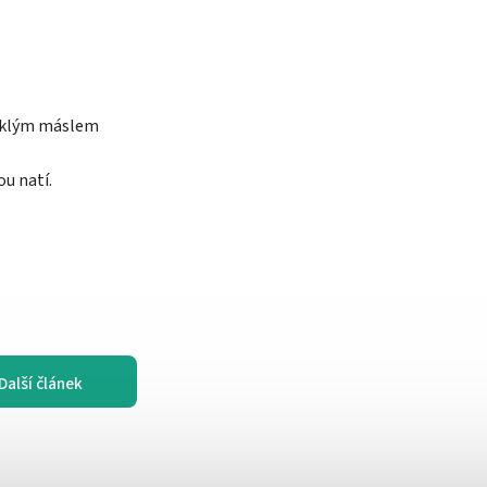
měklým máslem
u natí.
Další článek