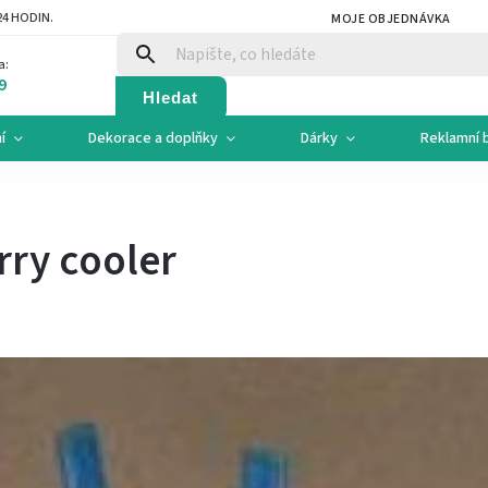
4 HODIN.
MOJE OBJEDNÁVKA
a:
9
Hledat
í
Dekorace a doplňky
Dárky
Reklamní 
ry cooler