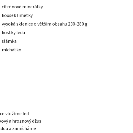
citrónové minerálky
kousek limetky
vysoká sklenice o větším obsahu 230-280 g
kostky ledu
slámka
míchátko
ice vložíme led
kový a hroznový džus
nádou a zamícháme