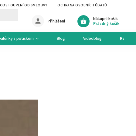
ODSTOUPENÍ OD SMLOUVY
OCHRANA OSOBNÍCH ÚDAJŮ
OCHODNÍ 
Nákupní košík
Přihlášení
Prázdný košík
balónky s potiskem
Blog
Videoblog
Recepty