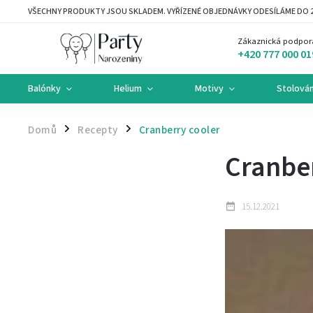
VŠECHNY PRODUKTY JSOU SKLADEM. VYŘÍZENÉ OBJEDNÁVKY ODESÍLÁME DO 2
Zákaznická podpor
+420 777 000 01
Balónky
Helium
Motivy
Stolován
Domů
Recepty
Cranberry cooler
/
/
Cranber
15.12.2021