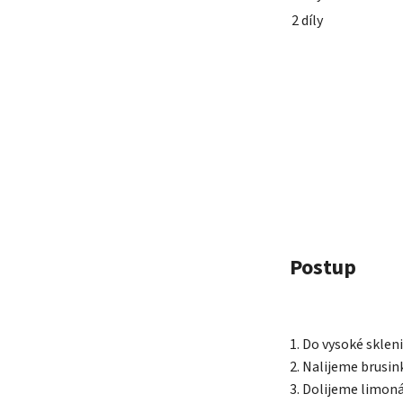
2 díly
Postup
1. Do vysoké sklen
2. Nalijeme brusin
3. Dolijeme limo