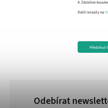
4. Zdobíme kousk
Další recepty na:
h
Předchozí 
Odebírat newslett