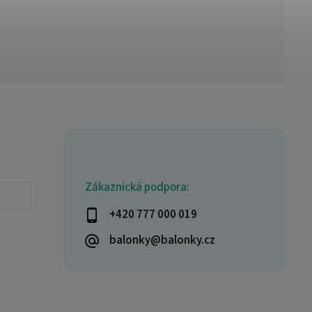
Zákaznická podpora:
+420 777 000 019
balonky@balonky.cz