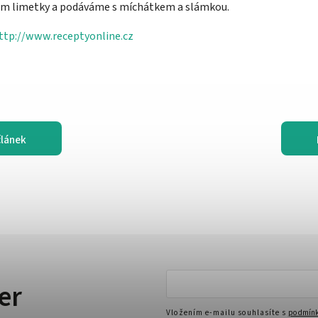
em limetky a podáváme s míchátkem a slámkou.
ttp://www.receptyonline.cz
článek
er
Vložením e-mailu souhlasíte s
podmínk