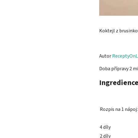
Koktejl z brusink
Autor
ReceptyOnL
Doba přípravy 2 m
Ingredienc
Rozpis na 1 nápoj:
4 díly
2 díly