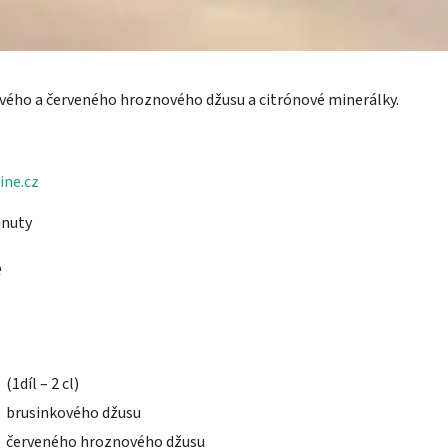
ového a červeného hroznového džusu a citrónové minerálky.
ine.cz
inuty
e
(1díl – 2 cl)
brusinkového džusu
červeného hroznového džusu