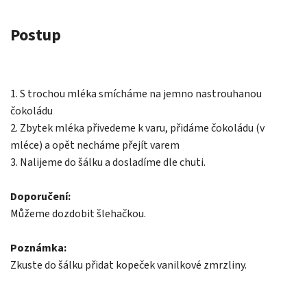
Postup
1. S trochou mléka smícháme na jemno nastrouhanou
čokoládu
2. Zbytek mléka přivedeme k varu, přidáme čokoládu (v
mléce) a opět necháme přejít varem
3. Nalijeme do šálku a dosladíme dle chuti.
Doporučení:
Můžeme dozdobit šlehačkou.
Poznámka:
Zkuste do šálku přidat kopeček vanilkové zmrzliny.