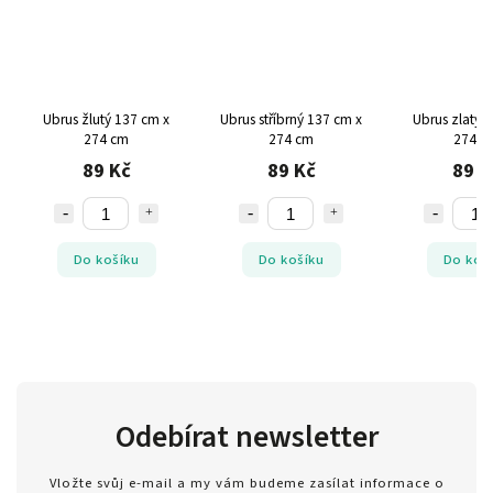
Ubrus žlutý 137 cm x
Ubrus stříbrný 137 cm x
Ubrus zlatý 
274 cm
274 cm
274 c
89 Kč
89 Kč
89 K
Do košíku
Do košíku
Do koš
Odebírat newsletter
Vložte svůj e-mail a my vám budeme zasílat informace o