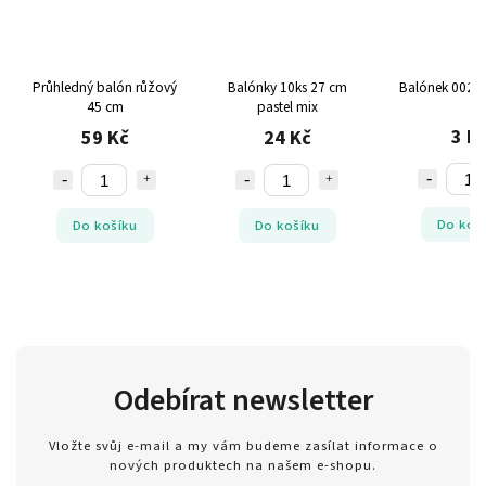
Průhledný balón růžový
Balónky 10ks 27 cm
Balónek 002 b
45 cm
pastel mix
3 K
59 Kč
24 Kč
Do koš
Do košíku
Do košíku
Odebírat newsletter
Vložte svůj e-mail a my vám budeme zasílat informace o
nových produktech na našem e-shopu.