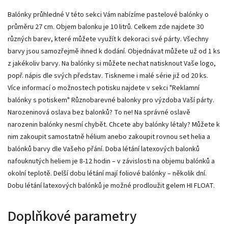
Balónky průhledné V této sekci Vám nabízíme pastelové balónky o
průměru 27 cm. Objem balonku je 10 litrů. Celkem zde najdete 30
různých barev, které můžete využít k dekoraci své párty. Všechny
barvy jsou samozřejmě ihned k dodání. Objednávat můžete už od 1 ks
z jakékoliv barvy. Na balónky si můžete nechat natisknout Vaše logo,
popř. nápis dle svých představ. Tiskneme i malé série již od 20 ks.
Více informací o možnostech potisku najdete v sekci "Reklamní
balónky s potiskem" Různobarevné balonky pro výzdoba Vaší párty.
Narozeninová oslava bez balonků? To ne! Na správné oslavě
narozenin balónky nesmí chybět. Chcete aby balónky létaly? Můžete k
nim zakoupit samostatně hélium anebo zakoupit rovnou set helia a
balónků barvy dle Vašeho přání. Doba létání latexových balonků
nafouknutých heliem je 8-12 hodin – v závislosti na objemu balónků a
okolní teplotě. Delší dobu létání mají foliové balónky – několik dní.
Dobu létání latexových balónků je možné prodloužit gelem HI FLOAT.
Doplňkové parametry