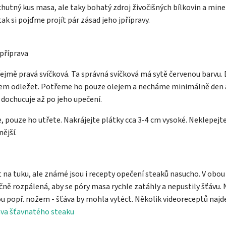
hutný kus masa, ale taky bohatý zdroj živočišných bílkovin a mine
tak si pojďme projít pár zásad jeho jpřípravy.
příprava
řejmě pravá svíčková. Ta správná svíčková má sytě červenou barvu
m odležet. Potřeme ho pouze olejem a necháme minimálně den až 
e dochucuje až po jeho upečení.
pouze ho utřete. Nakrájejte plátky cca 3-4 cm vysoké. Neklepejte
nější.
na tuku, ale známé jsou i recepty opečení steaků nasucho. V obou
ně rozpálená, aby se póry masa rychle zatáhly a nepustily šťávu.
ou popř. nožem - šťáva by mohla vytéct. Několik videoreceptů najde
ava šťavnatého steaku