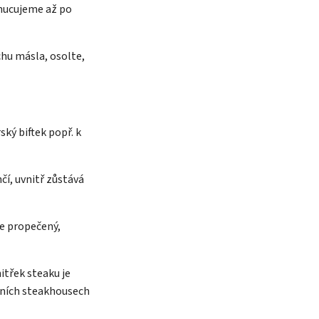
chucujeme až po
hu másla, osolte,
ský biftek popř. k
čí, uvnitř zůstává
ce propečený,
nitřek steaku je
tních steakhousech