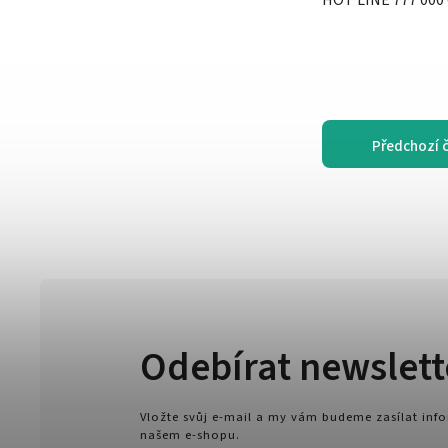
HOT LINE 777 000
Předchozí 
Odebírat newslett
Vložte svůj e-mail a my vám budeme zasílat in
našem e-shopu.