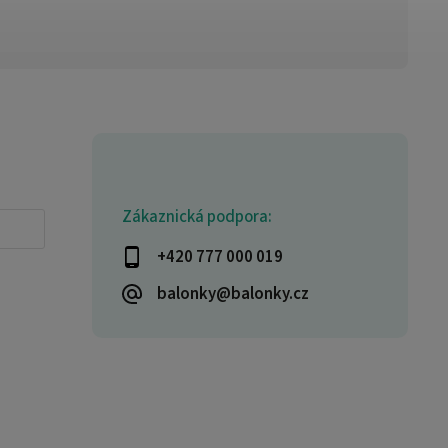
Zákaznická podpora:
+420 777 000 019
balonky@balonky.cz