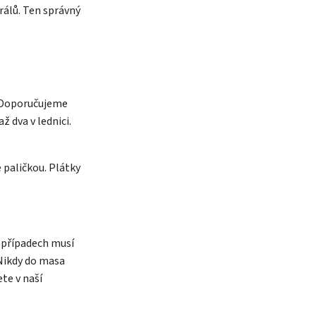
rálů. Ten správný
. Doporučujeme
dva v lednici.
 paličkou. Plátky
 případech musí
 Nikdy do masa
te v naší