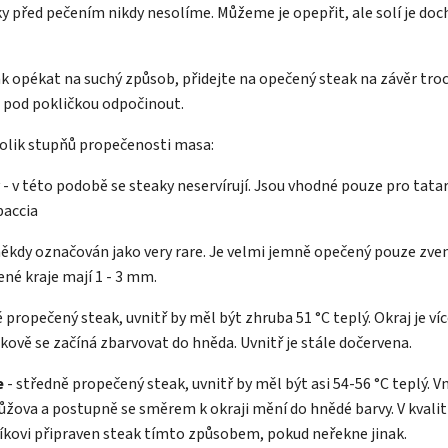
y před pečením nikdy nesolíme. Můžeme je opepřit, ale solí je do
 opékat na suchý způsob, přidejte na opečený steak na závěr troc
 pod pokličkou odpočinout.
lik stupňů propečenosti masa:
ý - v této podobě se steaky neservírují. Jsou vhodné pouze pro tatar
paccia
někdy označován jako very rare. Je velmi jemně opečený pouze zven
ené kraje mají 1 - 3 mm.
 propečený steak, uvnitř by měl být zhruba 51 °C teplý. Okraj je ví
elkově se začíná zbarvovat do hněda. Uvnitř je stále dočervena.
e
- středně propečený steak, uvnitř by měl být asi 54-56 °C teplý. V
ůžova a postupně se směrem k okraji mění do hnědé barvy. V kvali
kovi připraven steak tímto způsobem, pokud neřekne jinak.