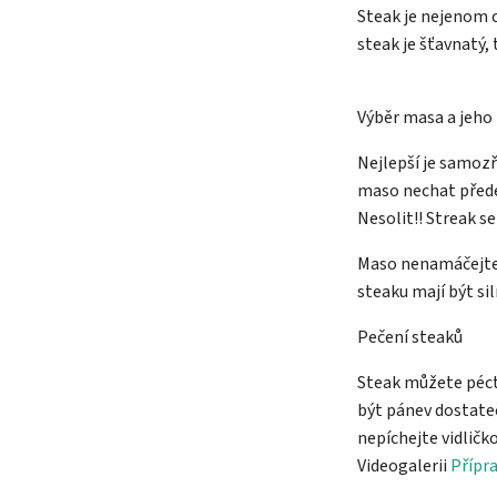
Steak je nejenom c
steak je šťavnatý, 
Výběr masa a jeho 
Nejlepší je samoz
maso nechat přede
Nesolit!! Streak s
Maso nenamáčejte, 
steaku mají být sil
Pečení steaků
Steak můžete péct 
být pánev dostateč
nepíchejte vidličk
Videogalerii
Přípr