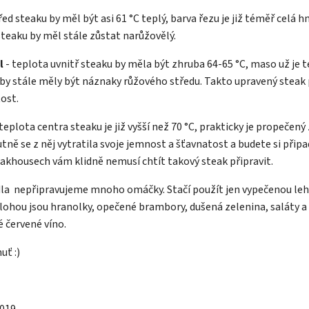
řed steaku by měl být asi 61 °C teplý, barva řezu je již téměř celá h
steaku by měl stále zůstat narůžovělý.
l
- teplota uvnitř steaku by měla být zhruba 64-65 °C, maso už je 
 by stále měly být náznaky růžového středu. Takto upravený steak p
tost.
 teplota centra steaku je již vyšší než 70 °C, prakticky je propečen
utně se z něj vytratila svoje jemnost a šťavnatost a budete si připa
akhousech vám klidně nemusí chtít takový steak připravit.
dla nepřipravujeme mnoho omáčky. Stačí použít jen vypečenou le
lohou jsou hranolky, opečené brambory, dušená zelenina, saláty a p
 červené víno.
uť :)