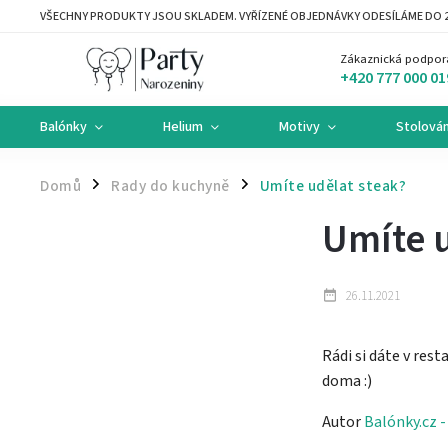
VŠECHNY PRODUKTY JSOU SKLADEM. VYŘÍZENÉ OBJEDNÁVKY ODESÍLÁME DO 2
Zákaznická podpor
+420 777 000 01
Balónky
Helium
Motivy
Stolován
Domů
Rady do kuchyně
Umíte udělat steak?
/
/
Umíte u
26.11.2021
Rádi si dáte v rest
doma :)
Autor
Balónky.cz 