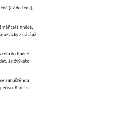
nědá (až do šeda),
téměř celé hnědé,
rakticky ztrácí již
ý zcela do hnědé
dat, že žvýkáte
hce zahuštěnou
ečivo. K pití se