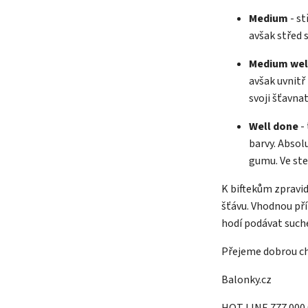
Medium
- st
avšak střed 
Medium wel
avšak uvnitř
svoji šťavna
Well done
-
barvy. Absol
gumu. Ve ste
K biftekům zpravi
šťávu. Vhodnou pří
hodí podávat suché
Přejeme dobrou ch
Balonky.cz