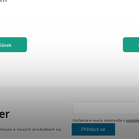
 019
článek
er
Vložením e-mailu souhlasíte s
podmínk
Přihlásit se
formace o nových produktech na