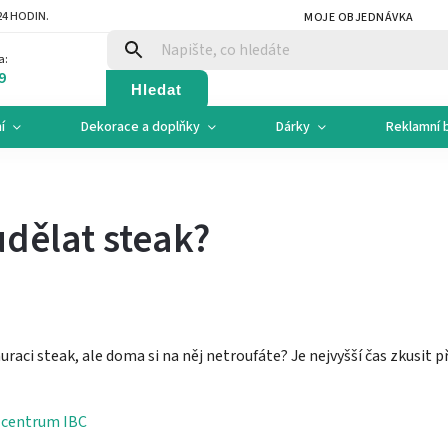
4 HODIN.
MOJE OBJEDNÁVKA
a:
9
Hledat
í
Dekorace a doplňky
Dárky
Reklamní 
dělat steak?
auraci steak, ale doma si na něj netroufáte? Je nejvyšší čas zkusit 
- centrum IBC