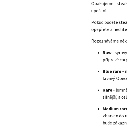
Opakujeme - steak
upečení.
Pokud budete steak
opepřete a nechte
Rozeznáváme něko
Raw
- syrov
přípravě car
Blue rare
- 
krvavý. Opeč
Rare
- jemně
silnější, a c
Medium rar
zbarven do r
bude zákazní