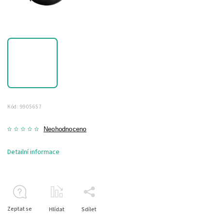
Kód:
9905657
Neohodnoceno
Detailní informace
Zeptat se
Hlídat
Sdílet