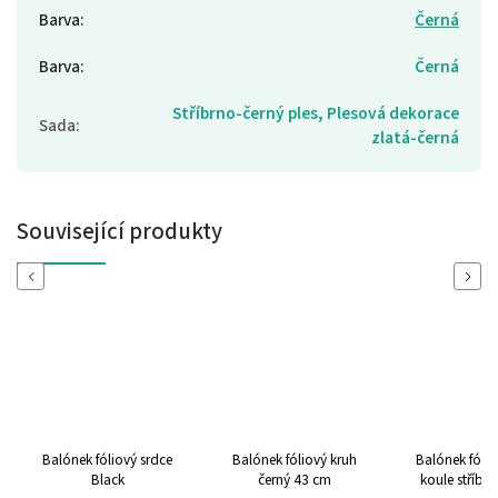
Barva
:
Černá
Barva
:
Černá
Stříbrno-černý ples, Plesová dekorace
Sada
:
zlatá-černá
Související produkty
Previous
Next
Balónek fóliový srdce
Balónek fóliový kruh
Balónek fólio
Black
černý 43 cm
koule stříbr