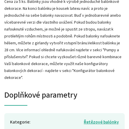
Cena za 5 ks. Balónky jsou vhodné k výrobě jednoduché balónkové
dekorace. Na konci balónku je kousek latexu navíc a proto je
jednoduché na sebe balonky navazovat. Buď v jednobarevné anebo
vícebarevné verzi dle vlastního uvážení. Pokud budou balonky
nafouknuté vzduchem, je možné je spustit ze stropu, navázat k
protilehlým rohům místnosti a podobně. Pokud balonky nafouknete
héliem, můžete z girlandy vytvořit vstupní bránu.Velikost balónku je
28 cm. Více informací ohledně nafukování najdete v sekci "Pumpy a
příslušenství". Pokud si chcete vyzkoušet různé barevné kombinace
Vaší balonkové dekorace, můžete využít naše konfigurátory
balonkových dekorací - najdete v sekci "Konfigurátor balonkové
dekorace".
Doplňkové parametry
Kategorie
:
Řetězové balónky