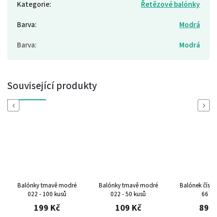
Kategorie
:
Řetězové balónky
Barva
:
Modrá
Barva
:
Modrá
Související produkty
Previous
Next
Balónky tmavě modré
Balónky tmavě modré
Balónek číslo
022 - 100 kusů
022 - 50 kusů
66 c
199 Kč
109 Kč
89 K