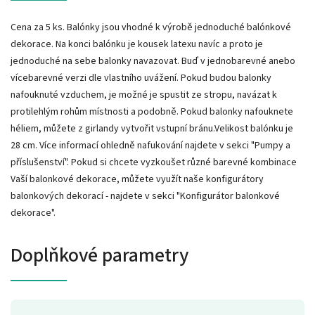
Cena za 5 ks. Balónky jsou vhodné k výrobě jednoduché balónkové
dekorace. Na konci balónku je kousek latexu navíc a proto je
jednoduché na sebe balonky navazovat. Buď v jednobarevné anebo
vícebarevné verzi dle vlastního uvážení. Pokud budou balonky
nafouknuté vzduchem, je možné je spustit ze stropu, navázat k
protilehlým rohům místnosti a podobně. Pokud balonky nafouknete
héliem, můžete z girlandy vytvořit vstupní bránu.Velikost balónku je
28 cm. Více informací ohledně nafukování najdete v sekci "Pumpy a
příslušenství". Pokud si chcete vyzkoušet různé barevné kombinace
Vaší balonkové dekorace, můžete využít naše konfigurátory
balonkových dekorací - najdete v sekci "Konfigurátor balonkové
dekorace".
Doplňkové parametry