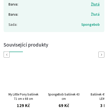
Barva
:
Žlutá
Barva
:
Žlutá
Sada
:
Spongebob
Související produkty
Previous
Next
My Little Pony balónek
SpongeBob balónek 43
Balónek 450
71 cm x 68 cm
cm
LEMO
129 Kč
69 Kč
3 K