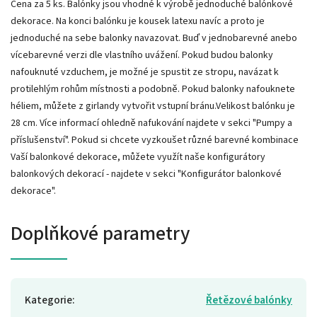
Cena za 5 ks. Balónky jsou vhodné k výrobě jednoduché balónkové
dekorace. Na konci balónku je kousek latexu navíc a proto je
jednoduché na sebe balonky navazovat. Buď v jednobarevné anebo
vícebarevné verzi dle vlastního uvážení. Pokud budou balonky
nafouknuté vzduchem, je možné je spustit ze stropu, navázat k
protilehlým rohům místnosti a podobně. Pokud balonky nafouknete
héliem, můžete z girlandy vytvořit vstupní bránu.Velikost balónku je
28 cm. Více informací ohledně nafukování najdete v sekci "Pumpy a
příslušenství". Pokud si chcete vyzkoušet různé barevné kombinace
Vaší balonkové dekorace, můžete využít naše konfigurátory
balonkových dekorací - najdete v sekci "Konfigurátor balonkové
dekorace".
Doplňkové parametry
Kategorie
:
Řetězové balónky