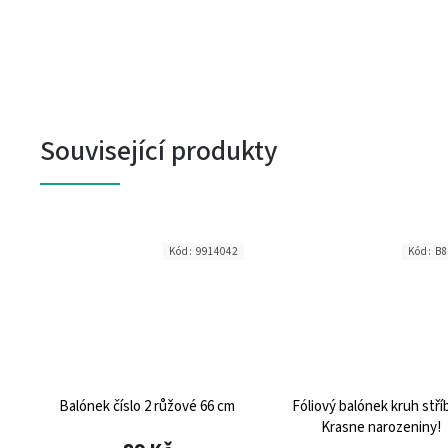
Související produkty
5
Kód:
9914042
Kód:
B8
m
Balónek číslo 2 růžové 66 cm
Fóliový balónek kruh stří
Krasne narozeniny!