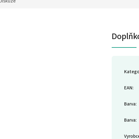
Diskuze
Doplňk
Katego
EAN
:
Barva
:
Barva
:
Vyrobc