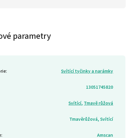
ové parametry
rie
:
Svítící tyčinky a narámky
13051745820
Svítící
,
Tmavě růžová
Tmavěrůžová, Svítící
e
:
Amscan