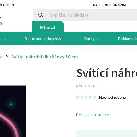
4 HODIN.
MOJE OBJEDNÁVKA
a:
9
Hledat
í
Dekorace a doplňky
Dárky
Reklamní 
y
Svítící náhrdelník růžový 56 cm
/
Svítící náh
Kód:
9902327
Neohodnoceno
Detailní informace