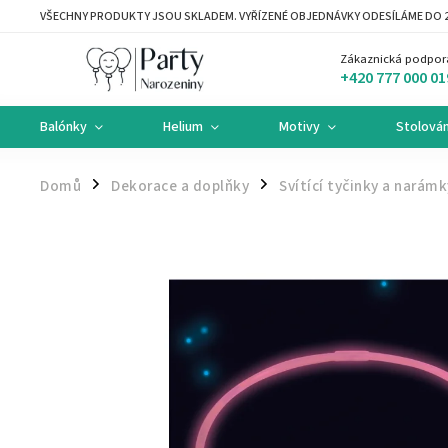
VŠECHNY PRODUKTY JSOU SKLADEM. VYŘÍZENÉ OBJEDNÁVKY ODESÍLÁME DO 2
Zákaznická podpor
+420 777 000 01
Balónky
Helium
Motivy
Stolován
Domů
Dekorace a doplňky
Svítící tyčinky a narámk
/
/