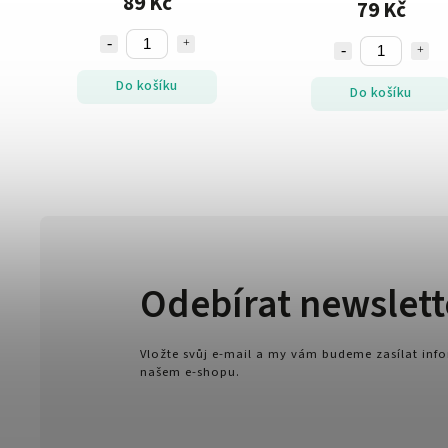
89 Kč
79 Kč
Do košíku
Do košíku
Odebírat newslett
Vložte svůj e-mail a my vám budeme zasílat in
našem e-shopu.