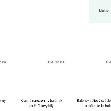
Motiv
:
5380
Kód:
B85383
Kó
brný
Krásné narozeniny balónek
Balónek fóliový světl
pirát fóliovy bílý
srdíčko Je to hol