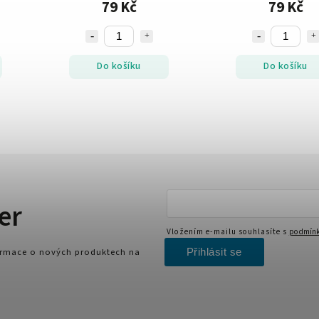
79 Kč
79 Kč
Do košíku
Do košíku
er
Vložením e-mailu souhlasíte s
podmínk
Přihlásit se
formace o nových produktech na