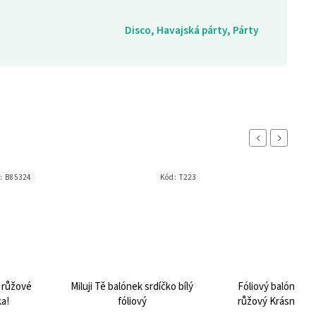
Disco, Havajská párty, Párty
Previous
Next
d:
B85324
Kód:
T223
e růžové
Miluji Tě balónek srdíčko bílý
Fóliový balónek k
ka!
fóliový
růžový Krásné nar