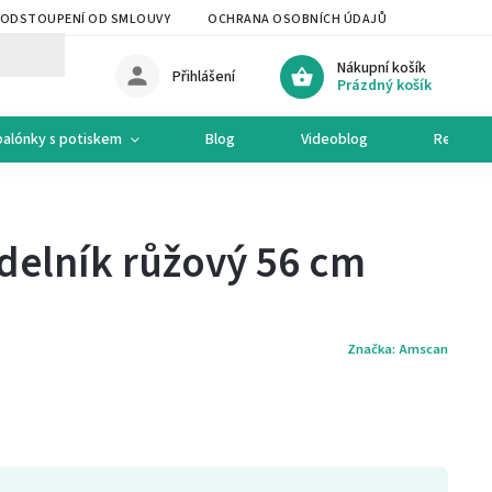
ODSTOUPENÍ OD SMLOUVY
OCHRANA OSOBNÍCH ÚDAJŮ
OCHODNÍ 
Nákupní košík
Přihlášení
Prázdný košík
balónky s potiskem
Blog
Videoblog
Recepty
rdelník růžový 56 cm
Značka:
Amscan