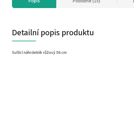
Popis
Podobné (15)
Detailní popis produktu
Svítící náhrdelník růžový 56 cm