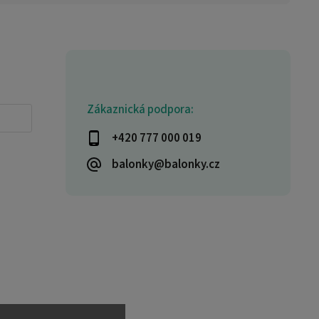
Zákaznická podpora:
+420 777 000 019
balonky@balonky.cz