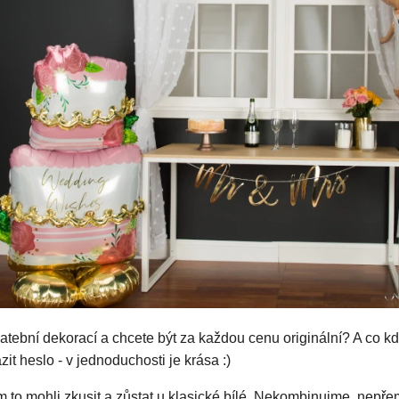
atební dekorací a chcete být za každou cenu originální? A co 
azit heslo - v jednoduchosti je krása :)
to mohli zkusit a zůstat u klasické bílé. Nekombinujme, nepř