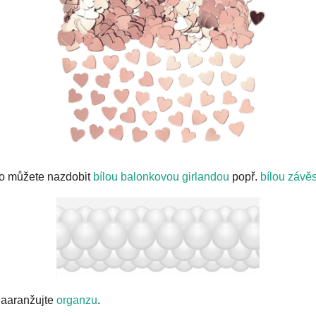
bo můžete nazdobit
bílou balonkovou girlandou
popř.
bílou závě
naaranžujte
organzu
.