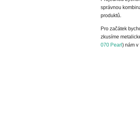
správnou kombina
produktů.
Pro začátek bycho
zkusíme metalické
070 Pearl
) nám v 