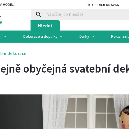
4 HODIN.
MOJE OBJEDNÁVKA
a:
9
Hledat
í
Dekorace a doplňky
Dárky
Reklamní 
bní dekorace
ejně obyčejná svatební de