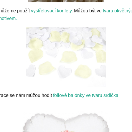
můžeme použít
vystřelovací konfety.
Můžou být ve
tvaru okvětnýc
motivem.
race se nám můžou hodit
foliové balónky ve tvaru srdíčka.