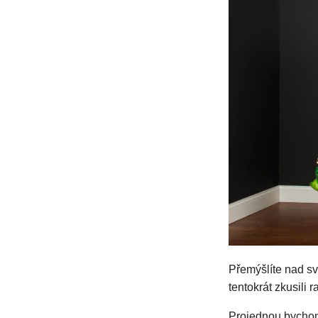
Přemýšlíte nad sv
tentokrát zkusili r
Projednou bychom 