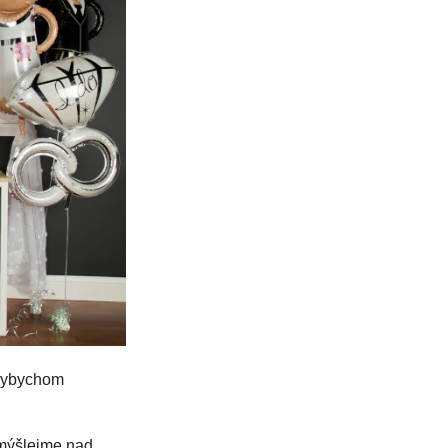
kdybychom
emýšlejme nad