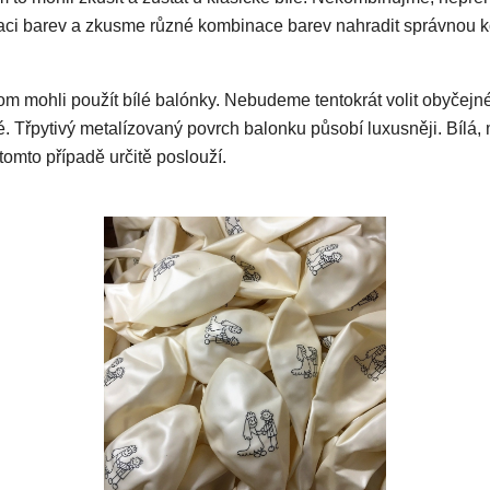
ci barev a zkusme různé kombinace barev nahradit správnou 
m mohli použít bílé balónky. Nebudeme tentokrát volit obyčejné
. Třpytivý metalízovaný povrch balonku působí luxusněji. Bílá, 
tomto případě určitě poslouží.