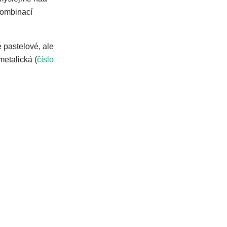
kombinací
 pastelové, ale
metalická (
číslo