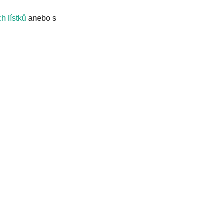
h lístků
anebo s