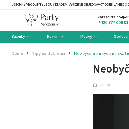
VŠECHNY PRODUKTY JSOU SKLADEM. VYŘÍZENÉ OBJEDNÁVKY ODESÍLÁME DO 2
Zákaznická podpor
+420 777 000 01
Balónky
Helium
Motivy
Stolován
Domů
Tipy na dekoraci
Neobyčejně obyčejná svate
/
/
Neobyč
27.7.2021